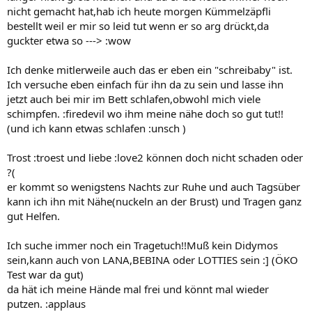
nicht gemacht hat,hab ich heute morgen Kümmelzäpfli
bestellt weil er mir so leid tut wenn er so arg drückt,da
guckter etwa so ---> :wow
Ich denke mitlerweile auch das er eben ein "schreibaby" ist.
Ich versuche eben einfach für ihn da zu sein und lasse ihn
jetzt auch bei mir im Bett schlafen,obwohl mich viele
schimpfen. :firedevil wo ihm meine nähe doch so gut tut!!
(und ich kann etwas schlafen :unsch )
Trost :troest und liebe :love2 können doch nicht schaden oder
?(
er kommt so wenigstens Nachts zur Ruhe und auch Tagsüber
kann ich ihn mit Nähe(nuckeln an der Brust) und Tragen ganz
gut Helfen.
Ich suche immer noch ein Tragetuch!!Muß kein Didymos
sein,kann auch von LANA,BEBINA oder LOTTIES sein :] (ÖKO
Test war da gut)
da hät ich meine Hände mal frei und könnt mal wieder
putzen. :applaus