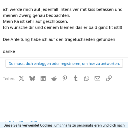
ich werde mich auf jedenfall intensiver mit kiss befassen und
meinen Zwerg genau beobachten.
Mein Ka ist sehr auf geschlossen.
Ich wünsche dir und deinem kleinen das er bald ganz fit ist!!!
Die Anleitung habe ich auf den tragetuchseiten gefunden
danke
Du musst dich einloggen oder registrieren, um hier zu antworten.
X (Twitter)
Bluesky
LinkedIn
Reddit
Pinterest
Tumblr
WhatsApp
E-Mail
Link
Teilen:
Baby stillen + Stillberatung
Diese Seite verwendet Cookies, um Inhalte zu personalisieren und dich nach