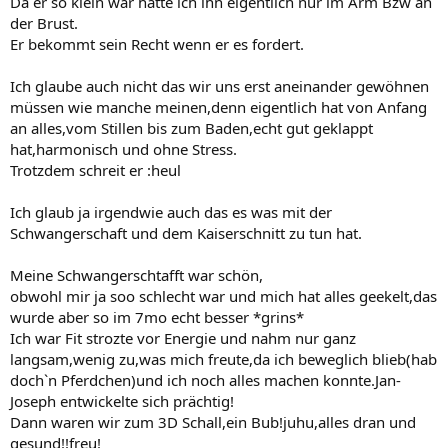
Da er so klein war hatte ich ihn eigentlich nur im Arm Bzw an
der Brust.
Er bekommt sein Recht wenn er es fordert.
Ich glaube auch nicht das wir uns erst aneinander gewöhnen
müssen wie manche meinen,denn eigentlich hat von Anfang
an alles,vom Stillen bis zum Baden,echt gut geklappt
hat,harmonisch und ohne Stress.
Trotzdem schreit er :heul
Ich glaub ja irgendwie auch das es was mit der
Schwangerschaft und dem Kaiserschnitt zu tun hat.
Meine Schwangerschtafft war schön,
obwohl mir ja soo schlecht war und mich hat alles geekelt,das
wurde aber so im 7mo echt besser *grins*
Ich war Fit strozte vor Energie und nahm nur ganz
langsam,wenig zu,was mich freute,da ich beweglich blieb(hab
doch`n Pferdchen)und ich noch alles machen konnte.Jan-
Joseph entwickelte sich prächtig!
Dann waren wir zum 3D Schall,ein Bub!juhu,alles dran und
gesund!!freu!