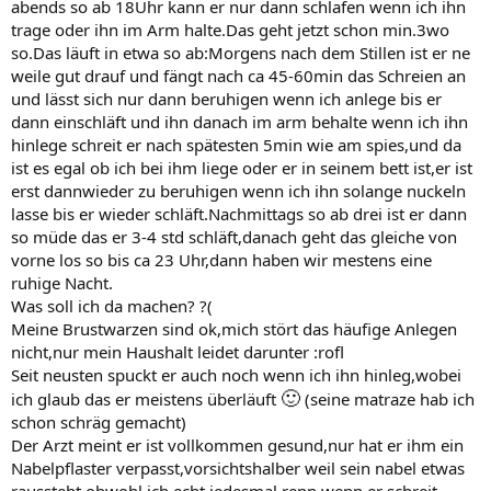
abends so ab 18Uhr kann er nur dann schlafen wenn ich ihn
trage oder ihn im Arm halte.Das geht jetzt schon min.3wo
so.Das läuft in etwa so ab:Morgens nach dem Stillen ist er ne
weile gut drauf und fängt nach ca 45-60min das Schreien an
und lässt sich nur dann beruhigen wenn ich anlege bis er
dann einschläft und ihn danach im arm behalte wenn ich ihn
hinlege schreit er nach spätesten 5min wie am spies,und da
ist es egal ob ich bei ihm liege oder er in seinem bett ist,er ist
erst dannwieder zu beruhigen wenn ich ihn solange nuckeln
lasse bis er wieder schläft.Nachmittags so ab drei ist er dann
so müde das er 3-4 std schläft,danach geht das gleiche von
vorne los so bis ca 23 Uhr,dann haben wir mestens eine
ruhige Nacht.
Was soll ich da machen? ?(
Meine Brustwarzen sind ok,mich stört das häufige Anlegen
nicht,nur mein Haushalt leidet darunter :rofl
Seit neusten spuckt er auch noch wenn ich ihn hinleg,wobei
🙂
ich glaub das er meistens überläuft
(seine matraze hab ich
schon schräg gemacht)
Der Arzt meint er ist vollkommen gesund,nur hat er ihm ein
Nabelpflaster verpasst,vorsichtshalber weil sein nabel etwas
raussteht,obwohl ich echt jedesmal renn wenn er schreit.