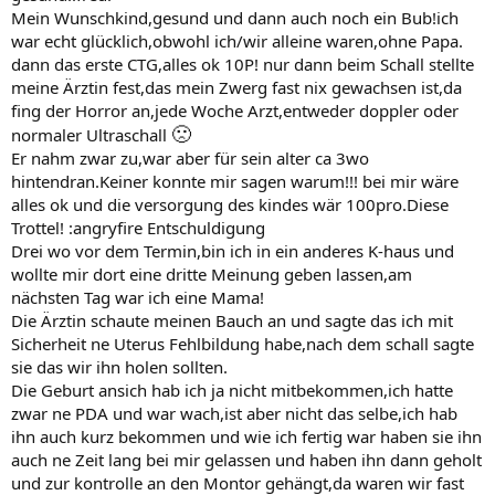
Mein Wunschkind,gesund und dann auch noch ein Bub!ich
war echt glücklich,obwohl ich/wir alleine waren,ohne Papa.
dann das erste CTG,alles ok 10P! nur dann beim Schall stellte
meine Ärztin fest,das mein Zwerg fast nix gewachsen ist,da
fing der Horror an,jede Woche Arzt,entweder doppler oder
🙁
normaler Ultraschall
Er nahm zwar zu,war aber für sein alter ca 3wo
hintendran.Keiner konnte mir sagen warum!!! bei mir wäre
alles ok und die versorgung des kindes wär 100pro.Diese
Trottel! :angryfire Entschuldigung
Drei wo vor dem Termin,bin ich in ein anderes K-haus und
wollte mir dort eine dritte Meinung geben lassen,am
nächsten Tag war ich eine Mama!
Die Ärztin schaute meinen Bauch an und sagte das ich mit
Sicherheit ne Uterus Fehlbildung habe,nach dem schall sagte
sie das wir ihn holen sollten.
Die Geburt ansich hab ich ja nicht mitbekommen,ich hatte
zwar ne PDA und war wach,ist aber nicht das selbe,ich hab
ihn auch kurz bekommen und wie ich fertig war haben sie ihn
auch ne Zeit lang bei mir gelassen und haben ihn dann geholt
und zur kontrolle an den Montor gehängt,da waren wir fast