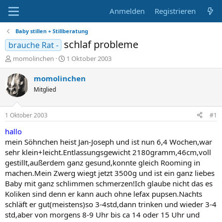
Anmelden
Registrieren
Baby stillen + Stillberatung
schlaf probleme
brauche Rat -
E
E
momolinchen
1 Oktober 2003
r
r
s
s
momolinchen
t
t
Mitglied
e
e
l
l
l
l
1 Oktober 2003
#1
e
t
r
a
hallo
m
mein Söhnchen heist Jan-Joseph und ist nun 6,4 Wochen,war
sehr klein+leicht.Entlassungsgewicht 2180gramm,46cm,voll
gestillt,außerdem ganz gesund,konnte gleich Rooming in
machen.Mein Zwerg wiegt jetzt 3500g und ist ein ganz liebes
Baby mit ganz schlimmen schmerzen!Ich glaube nicht das es
Koliken sind denn er kann auch ohne lefax pupsen.Nachts
schläft er gut(meistens)so 3-4std,dann trinken und wieder 3-4
std,aber von morgens 8-9 Uhr bis ca 14 oder 15 Uhr und