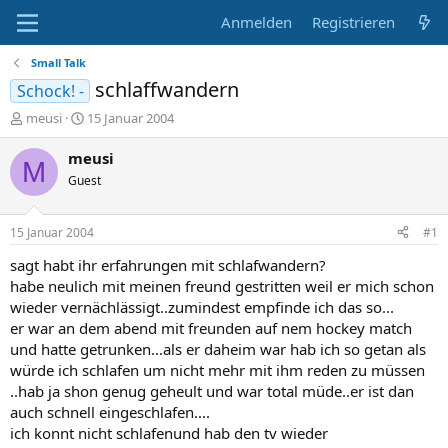
Anmelden
Registrieren
Small Talk
schlaffwandern
Schock! -
E
E
meusi
15 Januar 2004
r
r
s
s
meusi
M
t
t
Guest
e
e
l
l
l
l
15 Januar 2004
#1
e
t
r
a
sagt habt ihr erfahrungen mit schlafwandern?
m
habe neulich mit meinen freund gestritten weil er mich schon
wieder vernächlässigt..zumindest empfinde ich das so...
er war an dem abend mit freunden auf nem hockey match
und hatte getrunken...als er daheim war hab ich so getan als
würde ich schlafen um nicht mehr mit ihm reden zu müssen
..hab ja shon genug geheult und war total müde..er ist dan
auch schnell eingeschlafen....
ich konnt nicht schlafenund hab den tv wieder