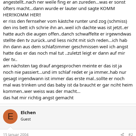
angestellt..nach ner weile fing er an zureden...was er sonst
öfters macht...dann wurde er lauter und sagte KOMM
HER!!KOMM HER!!
er riss den fernseher vom kästche runter und zog (schmiss)
den ins bett ich schrie ihn an..weil ich dachte was ist jetzt..er
hatte auch die augen offen..danch schwaffelte er irgewndwas
stellte den tv zurück..und liess nicht mit sich reden...ich hab
ihn dann aus dem schlafzimmer geschmissen weil ich angst
hatte das er das noch mal tut ..zuletzt leigt er dann auf mir
der tv..
am nächsten tag drauf angesprochen meinte er das ist ja
noch nie passiert...und im schlaf redet er ja immer..hab nur
gesagt irgendwann ist immer das erste mal..sollte er noch
mal was trinken und das baby ist da braucht er gar nciht heim
kommen..wer weiss was der macht...
das hat mir richtig angst gemacht
Elchen
E
Guest
15 Januar 2004
#2