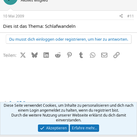
Aktives Mitglied
10 Mai 2009
#11
Dies ist das Thema: Schlafwandeln
Du musst dich einloggen oder registrieren, um hier zu antworten.
X (Twitter)
Bluesky
LinkedIn
Reddit
Pinterest
Tumblr
WhatsApp
E-Mail
Link
Teilen:
Small Talk
Diese Seite verwendet Cookies, um Inhalte zu personalisieren und dich nach
einem Login angemeldet zu halten, wenn du registriert bist.
Durch die weitere Nutzung unserer Webseite erklärst du dich damit
Kontakt
Nutzungsbedingungen
Datenschutz
Hilfe
R
einverstanden.
S
S
®
Community platform by XenForo
© 2010-2026 XenForo Ltd.
Akzeptieren
Erfahre mehr…