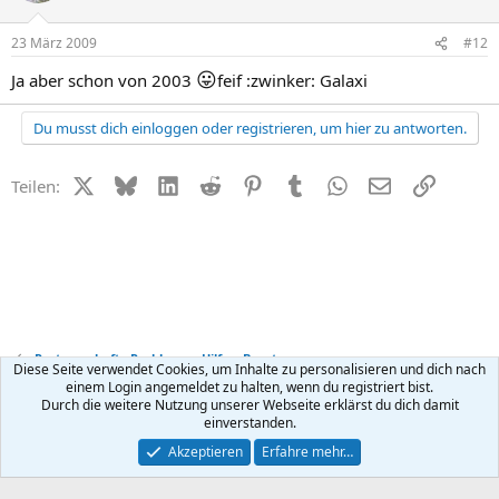
23 März 2009
#12
😛
Ja aber schon von 2003
feif :zwinker: Galaxi
Du musst dich einloggen oder registrieren, um hier zu antworten.
X (Twitter)
Bluesky
LinkedIn
Reddit
Pinterest
Tumblr
WhatsApp
E-Mail
Link
Teilen:
Partnerschafts-Probleme - Hilfe + Beratung
Diese Seite verwendet Cookies, um Inhalte zu personalisieren und dich nach
einem Login angemeldet zu halten, wenn du registriert bist.
Durch die weitere Nutzung unserer Webseite erklärst du dich damit
Kontakt
Nutzungsbedingungen
Datenschutz
Hilfe
R
einverstanden.
S
S
®
Community platform by XenForo
© 2010-2026 XenForo Ltd.
Akzeptieren
Erfahre mehr…