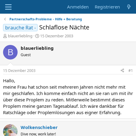
Anmelden
Registrieren
Partnerschafts-Probleme - Hilfe + Beratung
Schlaflose Nächte
brauche Rat -
E
E
blauerliebling
15 Dezember 2003
r
r
s
s
blauerliebling
B
t
t
Guest
e
e
l
l
l
l
15 Dezember 2003
#1
e
t
r
a
Hallo,
m
meine Frau hat schon seit mehreren Jahren nicht mehr mit
mir geschlafen. Ich komme einfach nicht an sie ran um mit ihr
über diese Proplem zu reden. Mitlerweile bestimmt dieses
Proplem meine ganzen Tagesablauf. Ich wäre dankbar für
Ratschläge oder Proplemlösungen aus eigner Erfahrung.
Wolkenschieber
Dive now, work later!