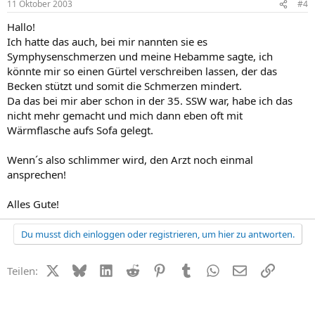
11 Oktober 2003
#4
Hallo!
Ich hatte das auch, bei mir nannten sie es
Symphysenschmerzen und meine Hebamme sagte, ich
könnte mir so einen Gürtel verschreiben lassen, der das
Becken stützt und somit die Schmerzen mindert.
Da das bei mir aber schon in der 35. SSW war, habe ich das
nicht mehr gemacht und mich dann eben oft mit
Wärmflasche aufs Sofa gelegt.
Wenn´s also schlimmer wird, den Arzt noch einmal
ansprechen!
Alles Gute!
Du musst dich einloggen oder registrieren, um hier zu antworten.
X (Twitter)
Bluesky
LinkedIn
Reddit
Pinterest
Tumblr
WhatsApp
E-Mail
Link
Teilen: