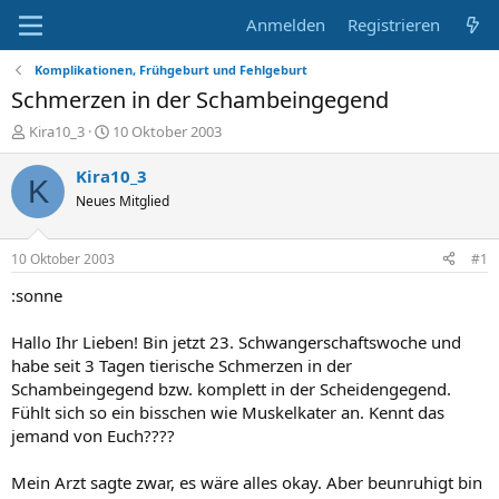
Anmelden
Registrieren
Komplikationen, Frühgeburt und Fehlgeburt
Schmerzen in der Schambeingegend
E
E
Kira10_3
10 Oktober 2003
r
r
s
s
Kira10_3
K
t
t
Neues Mitglied
e
e
l
l
l
l
10 Oktober 2003
#1
e
t
r
a
:sonne
m
Hallo Ihr Lieben! Bin jetzt 23. Schwangerschaftswoche und
habe seit 3 Tagen tierische Schmerzen in der
Schambeingegend bzw. komplett in der Scheidengegend.
Fühlt sich so ein bisschen wie Muskelkater an. Kennt das
jemand von Euch????
Mein Arzt sagte zwar, es wäre alles okay. Aber beunruhigt bin