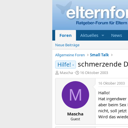
Foren
Aktuelles
News
Neue Beiträge
Allgemeine Foren
Small Talk
schmerzende 
Hilfe! -
E
E
Mascha
16 Oktober 2003
r
r
s
s
16 Oktober 2003
t
t
M
Hallo!
e
e
l
l
Hat irgendwer 
l
l
aber beim Sex 
e
t
nicht, soll jetz
Mascha
r
a
Wird das wiede
m
Guest