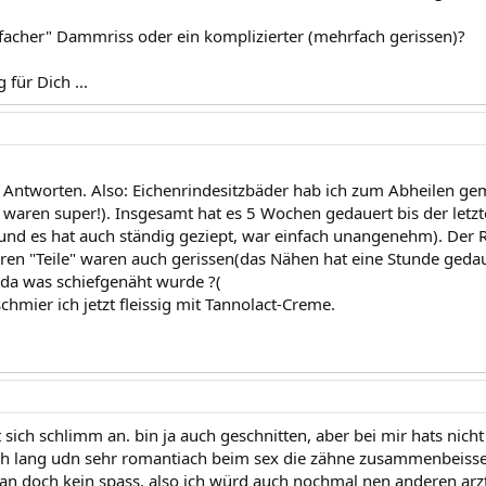
nfacher" Dammriss oder ein komplizierter (mehrfach gerissen)?
für Dich ...
 Antworten. Also: Eichenrindesitzbäder hab ich zum Abheilen ge
waren super!). Insgesamt hat es 5 Wochen gedauert bis der let
,und es hat auch ständig geziept, war einfach unangenehm). Der R
ren "Teile" waren auch gerissen(das Nähen hat eine Stunde gedauer
s da was schiefgenäht wurde ?(
schmier ich jetzt fleissig mit Tannolact-Creme.
 sich schlimm an. bin ja auch geschnitten, aber bei mir hats nicht
ch lang udn sehr romantiach beim sex die zähne zusammenbeissen
man doch kein spass. also ich würd auch nochmal nen anderen arzt