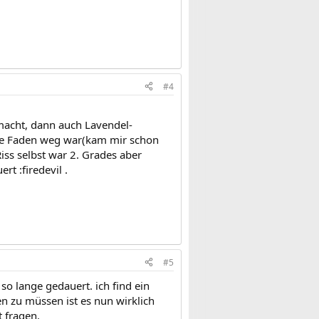
#4
macht, dann auch Lavendel-
zte Faden weg war(kam mir schon
iss selbst war 2. Grades aber
t :firedevil .
#5
 so lange gedauert. ich find ein
 zu müssen ist es nun wirklich
 fragen.