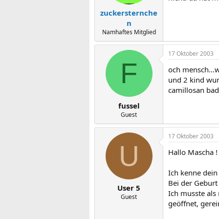
zuckersternche
n
Namhaftes Mitglied
17 Oktober 2003
F
och mensch...w
und 2 kind wurd
camillosan bad
fussel
Guest
17 Oktober 2003
U
Hallo Mascha !
Ich kenne dein
Bei der Geburt
User 5
Ich musste als
Guest
geöffnet, gerei