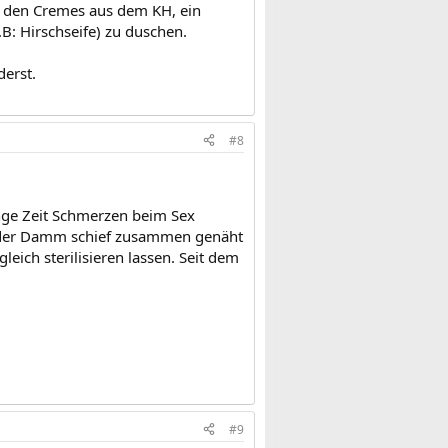
 den Cremes aus dem KH, ein
: Hirschseife) zu duschen.
derst.
#8
nge Zeit Schmerzen beim Sex
KH der Damm schief zusammen genäht
ich sterilisieren lassen. Seit dem
#9