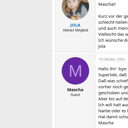
Mascha!!
Kurz vor der ge
schlecht heilen
JOLA
und auch mein 
Aktives Mitglied
Vielleicht das 
Ich wünsche di
Jola
18 Oktober 2003
M
Hallo Ihr! :bye:
Superlieb, daß 
Daß was schief
vorher noch ge
Mascha
geschoben und 
Guest
Aber bis auf de
Ich will halt a
Narbe oder es h
Hat damit sch
Mascha