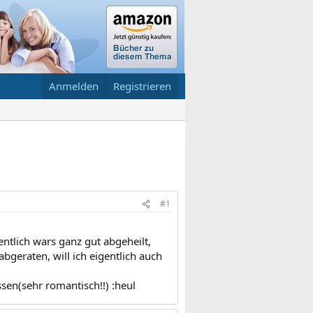
Anmelden
Registrieren
#1
ntlich wars ganz gut abgeheilt,
geraten, will ich eigentlich auch
en(sehr romantisch!!) :heul