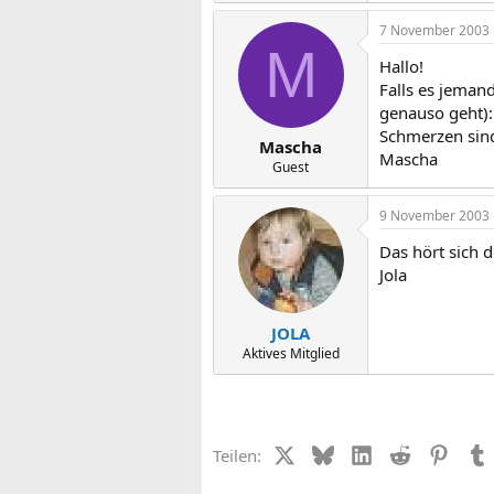
7 November 2003
M
Hallo!
Falls es jemand
genauso geht):
Schmerzen sind
Mascha
Mascha
Guest
9 November 2003
Das hört sich d
Jola
JOLA
Aktives Mitglied
X (Twitter)
Bluesky
LinkedIn
Reddit
Pinter
Teilen: