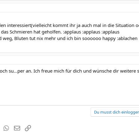
en interessiert(vielleicht kommt ihr ja auch mal in die Situation
 das Schmieren hat geholfen. :applaus :applaus :applaus
 weg, Bluten tut nix mehr und ich bin soooooo happy :ablachen
och su...per an. Ich freue mich für dich und wünsche dir weitere
Du musst dich einloggen
est
Tumblr
WhatsApp
E-Mail
Link