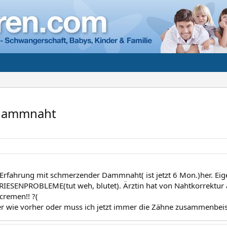
Dammnaht
Erfahrung mit schmerzender Dammnaht( ist jetzt 6 Mon.)her. Eige
RIESENPROBLEME(tut weh, blutet). Ärztin hat von Nahtkorrektur ab
t cremen!! ?(
r wie vorher oder muss ich jetzt immer die Zähne zusammenbeiss