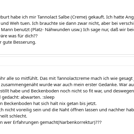
burt habe ich mir Tannolact Salbe (Creme) gekauft. Ich hatte Angs
 und Weh tuen. Ich brauchte sie dann zwar nicht, aber bei versch
Mann benutzt (Platz- Nähwunden usw.) Ich sage nur, daß wir beid
wäre was für dich??
r gute Besserung.
ihr alle so mitfühlt. Das mit Tannolactcreme mach ich wie gesagt 
 zusammengenäht wurde war auch mein erster Gedanke. War auch 
stillt habe und Beckenboden noch nicht so fit war, und deswege
gedacht: abwarten. :sleep
n Beckenboden hat sich halt nix getan bis jetzt.
uch nicht voreilig sein und die Naht öffnen lassen und nachher hab 
eilt schlecht.
on wer Erfahrungen gemacht(Narbenkorrektur)???