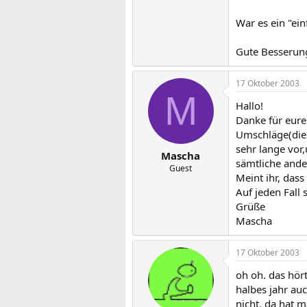
War es ein "ei
Gute Besserung 
17 Oktober 2003
M
Hallo!
Danke für eure
Umschläge(die 
sehr lange vor
Mascha
sämtliche ande
Guest
Meint ihr, das
Auf jeden Fall 
Grüße
Mascha
17 Oktober 2003
oh oh. das hört
halbes jahr au
nicht. da hat 