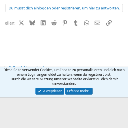
Du musst dich einloggen oder registrieren, um hier zu antworten.
X (Twitter)
Bluesky
LinkedIn
Reddit
Pinterest
Tumblr
WhatsApp
E-Mail
Link
Teilen:
Hallo, ich bin neu hier!
Diese Seite verwendet Cookies, um Inhalte zu personalisieren und dich nach
einem Login angemeldet zu halten, wenn du registriert bist.
Durch die weitere Nutzung unserer Webseite erklärst du dich damit
Kontakt
Nutzungsbedingungen
Datenschutz
Hilfe
R
einverstanden.
S
S
®
Community platform by XenForo
© 2010-2026 XenForo Ltd.
Akzeptieren
Erfahre mehr…