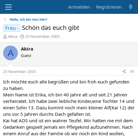
Anmelden
Registrieren
Hallo, ich bin neu hier!
Schön das euch gibt
Freu -
E
E
Akira
25 November 2003
r
r
s
s
Akira
A
t
t
Guest
e
e
l
l
l
l
25 November 2003
#1
e
t
r
a
Ich möchte euch alle begrüßen und bin froh euch gefunden
m
zu haben.
Mein Name ist Erika, ich bin 40 Jahre alt und seit 21 Jahren
verheiratet. Ich habe zwei leibliche Kinder,eine Tochter 14 und
einen Sohn 13. Dazu kommt noch mein kleiner Alf(Kai 12) der
uns vor 5 Jahren durchs Dach gefallen ist.
Kai hat ADS und ist ein wahrer Teufel. Wir hatten nie mit dem
Gedanken gespielt jemals ein Pflegekind aufzunehmen. Nach
einem Anruf aus der Familie ob wir noch ein Kind wollen,