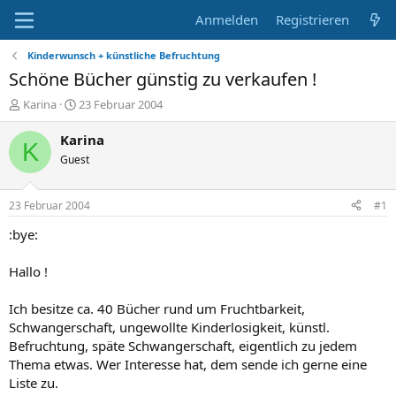
Anmelden
Registrieren
Kinderwunsch + künstliche Befruchtung
Schöne Bücher günstig zu verkaufen !
E
E
Karina
23 Februar 2004
r
r
s
s
Karina
K
t
t
Guest
e
e
l
l
l
l
23 Februar 2004
#1
e
t
r
a
:bye:
m
Hallo !
Ich besitze ca. 40 Bücher rund um Fruchtbarkeit,
Schwangerschaft, ungewollte Kinderlosigkeit, künstl.
Befruchtung, späte Schwangerschaft, eigentlich zu jedem
Thema etwas. Wer Interesse hat, dem sende ich gerne eine
Liste zu.