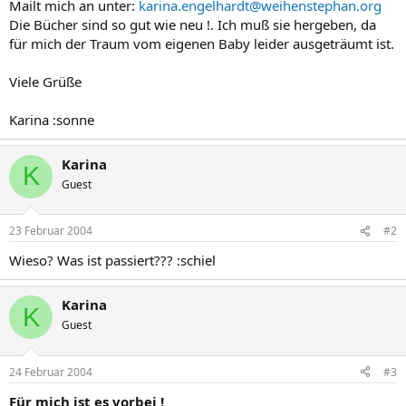
Mailt mich an unter:
karina.engelhardt@weihenstephan.org
Die Bücher sind so gut wie neu !. Ich muß sie hergeben, da
für mich der Traum vom eigenen Baby leider ausgeträumt ist.
Viele Grüße
Karina :sonne
Karina
K
Guest
23 Februar 2004
#2
Wieso? Was ist passiert??? :schiel
Karina
K
Guest
24 Februar 2004
#3
Für mich ist es vorbei !