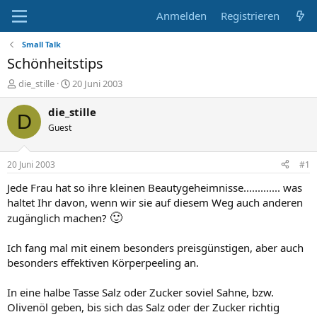
Anmelden
Registrieren
Small Talk
Schönheitstips
E
E
die_stille
20 Juni 2003
r
r
s
s
die_stille
D
t
t
Guest
e
e
l
l
l
l
20 Juni 2003
#1
e
t
r
a
Jede Frau hat so ihre kleinen Beautygeheimnisse............. was
m
haltet Ihr davon, wenn wir sie auf diesem Weg auch anderen
🙂
zugänglich machen?
Ich fang mal mit einem besonders preisgünstigen, aber auch
besonders effektiven Körperpeeling an.
In eine halbe Tasse Salz oder Zucker soviel Sahne, bzw.
Olivenöl geben, bis sich das Salz oder der Zucker richtig