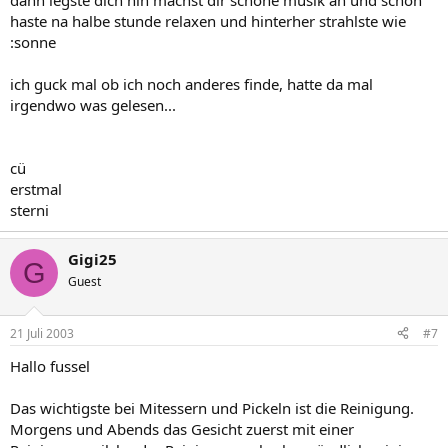
dann legste dich hin machst dir schöne musik an und schon
haste na halbe stunde relaxen und hinterher strahlste wie
:sonne
ich guck mal ob ich noch anderes finde, hatte da mal
irgendwo was gelesen...
cü
erstmal
sterni
Gigi25
G
Guest
21 Juli 2003
#7
Hallo fussel
Das wichtigste bei Mitessern und Pickeln ist die Reinigung.
Morgens und Abends das Gesicht zuerst mit einer