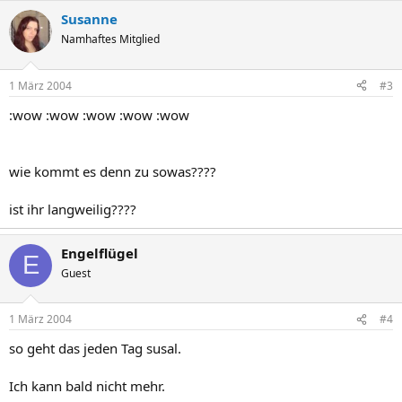
Susanne
Namhaftes Mitglied
1 März 2004
#3
:wow :wow :wow :wow :wow
wie kommt es denn zu sowas????
ist ihr langweilig????
Engelflügel
E
Guest
1 März 2004
#4
so geht das jeden Tag susal.
Ich kann bald nicht mehr.