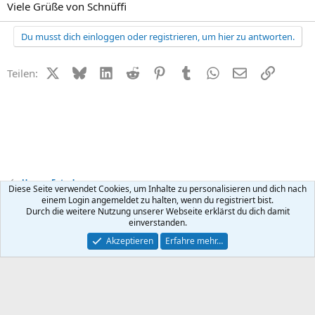
Viele Grüße von Schnüffi
Du musst dich einloggen oder registrieren, um hier zu antworten.
X (Twitter)
Bluesky
LinkedIn
Reddit
Pinterest
Tumblr
WhatsApp
E-Mail
Link
Teilen:
Unsere Fotos!
Diese Seite verwendet Cookies, um Inhalte zu personalisieren und dich nach
einem Login angemeldet zu halten, wenn du registriert bist.
Durch die weitere Nutzung unserer Webseite erklärst du dich damit
Kontakt
Nutzungsbedingungen
Datenschutz
Hilfe
R
einverstanden.
S
S
®
Community platform by XenForo
© 2010-2026 XenForo Ltd.
Akzeptieren
Erfahre mehr…