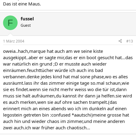
Das ist eine Maus.
fussel
F
Guest
1 März 2004
#13
oweia..hach,marque hat auch am we seine kiste
ausgekippt..aber er sagte mir,das er ein boot gesucht hat...das
war natürlich ein grund ;D er musste auch wieder
einräumen.feuchttücher würde ich auch ins bad
verbannen.denke jedes kind hat mal sone phase,wo es alles
ausräumt.lass ihr das zimmer einige tage so.mal schaun,wie
sie es findet.wenn sie nicht merhr weiss wo die tür ist,dann
muss sie halt aufräumen,du kannst ihr dann ja helfen.sie wird
es auch merken,wen sie auf ohre sachen trampelt.(das
erinnert mich an eines abends wo ich im dunkeln auf einen
legostein getreten bin :confused *aautschi)meine grosse hat
auch hin und wieder chaos im zimmer,und meine anderen
zwei auch.ich war früher auch chaotisch...