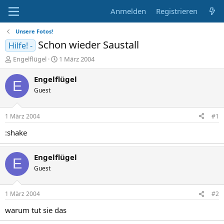
Anmelden
Registrieren
Unsere Fotos!
Schon wieder Saustall
Hilfe! -
E
E
Engelflügel
1 März 2004
r
r
s
s
Engelflügel
E
t
t
Guest
e
e
l
l
l
l
1 März 2004
#1
e
t
r
a
:shake
m
Engelflügel
E
Guest
1 März 2004
#2
warum tut sie das