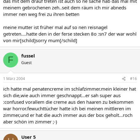
das mit dem drauf treten ist auch so ne sache hab das mal mit
meinem gebrochenen zeh..seit dem räum ich mir abneds
immer nen weg frei zu ihren betten
meine mutter ist früher mal auf so nen reisnagel
getreten....hatte den in der ferse stecken 8o :sn7 der war wohl
von mir[schild]sorry mum[/schild]
fussel
F
Guest
1 März 2004
#16
ich hatte mal penatencreme im schlafzimmer.mein kleiner hat
sich die,wie auch immer geschnappt...er sah super aus
:confused vorallem die creme aus den haaren zu bekommen
war horror.fewuchttücher hatte ich bei meinen mittleren im
zimmer,und er hat die auch immer aus der box geholt...roch
aber schön im zimmer ;-)
User 5