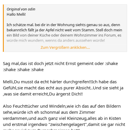
Original von odin
Hallo Melli!
Ich schätze mal. bei dir in der Wohnung siehts genau so aus, denn
bekanntlich fällt ja der Apfel nicht weit vom Stamm. Stell doch mein
ein Bild von deiner Küche oder deinem Wohnzimmer ins Forum, es
würde mich wundern, wenns da anders aussehen würde!
.
Zum Vergrößern anklicken....
mfg, odin
Sag mal,das ist doch jetzt nicht Ernst gemeint oder :shake
:shake :shake :shake
Melli,Du musst da echt härter durchgreifen!!Ich habe das
Gefühl,sie macht das echt aus purer Absicht..Und sie sieht ja
,was sie damit erreicht,Du ärgerst Dich!!
Also Feuchttücher und Windeln,wie ich das auf den Bildern
sehe,würde ich eh schonmal aus dem Zimmer
verdammen,und auch ganz viel Kleinzeug,alles ab in Kisten
und erstmal irgendwo "zwischengelagert",damit sie gar nicht