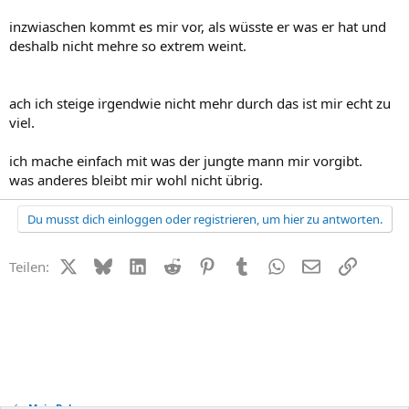
inzwiaschen kommt es mir vor, als wüsste er was er hat und
deshalb nicht mehre so extrem weint.
ach ich steige irgendwie nicht mehr durch das ist mir echt zu
viel.
ich mache einfach mit was der jungte mann mir vorgibt.
was anderes bleibt mir wohl nicht übrig.
Du musst dich einloggen oder registrieren, um hier zu antworten.
X (Twitter)
Bluesky
LinkedIn
Reddit
Pinterest
Tumblr
WhatsApp
E-Mail
Link
Teilen:
Mein Baby