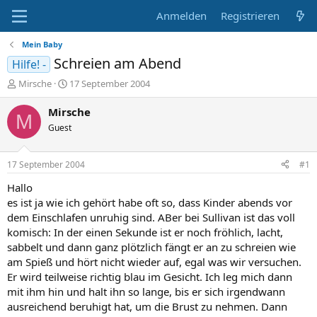
Anmelden
Registrieren
Mein Baby
Schreien am Abend
Hilfe! -
E
E
Mirsche
17 September 2004
r
r
s
s
Mirsche
M
t
t
Guest
e
e
l
l
l
l
17 September 2004
#1
e
t
r
a
Hallo
m
es ist ja wie ich gehört habe oft so, dass Kinder abends vor
dem Einschlafen unruhig sind. ABer bei Sullivan ist das voll
komisch: In der einen Sekunde ist er noch fröhlich, lacht,
sabbelt und dann ganz plötzlich fängt er an zu schreien wie
am Spieß und hört nicht wieder auf, egal was wir versuchen.
Er wird teilweise richtig blau im Gesicht. Ich leg mich dann
mit ihm hin und halt ihn so lange, bis er sich irgendwann
ausreichend beruhigt hat, um die Brust zu nehmen. Dann