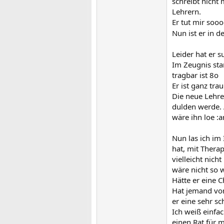
schreibt nicht 
Lehrern.
Er tut mir sooo
Nun ist er in d
Leider hat er 
Im Zeugnis sta
tragbar ist 8o
Er ist ganz tra
Die neue Lehrer
dulden werde. 
wäre ihn loe :a
Nun las ich im 
hat, mit Thera
vielleicht nich
wäre nicht so w
Hätte er eine 
Hat jemand von 
er eine sehr s
Ich weiß einfac
einen Rat für m