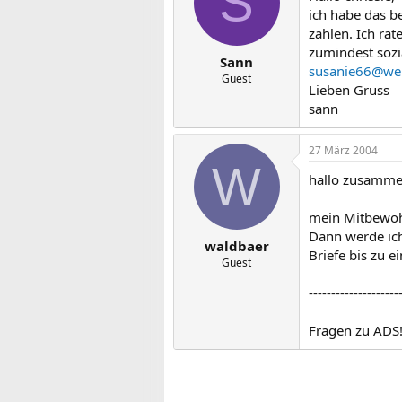
S
ich habe das b
zahlen. Ich rat
zumindest sozi
Sann
susanie66@we
Guest
Lieben Gruss
sann
27 März 2004
W
hallo zusamme
mein Mitbewohn
Dann werde ic
waldbaer
Briefe bis zu ei
Guest
--------------------
Fragen zu ADS