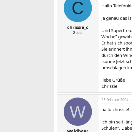
C
Hallo Telefonkl
ja genau das is
chrissie_c
Und Superfreu:
Guest
Woche" gewähl
Er hat sich so
Sie erinnert ih
durch den Win
:sonne Jetzt sc
umschlagen ka
liebe Grüße
Chrissie
25 Februar 2004
W
hallo chrissie!
ich bin seit l
Schulen". Dabe
waldbaer