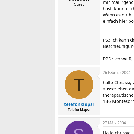
mir mal irgend
Guest
hast, könnte i
Wenn es dir hil
einfach hier po
PS.: ich kann d
Beschleunigung
PPS.: ich weiß
26 Februar 2004
T
hallo Chrsissi,
ausser eben die
therapeutische
136 Montesorri
telefonklopsi
Telefonklopsi
27 März 2004
Hallo chrissie,