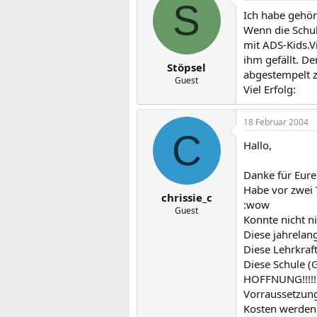
S
Ich habe gehör
Wenn die Schul
mit ADS-Kids.V
ihm gefällt. De
Stöpsel
abgestempelt z
Guest
Viel Erfolg:
18 Februar 2004
C
Hallo,
Danke für Eure
Habe vor zwei 
chrissie_c
:wow
Guest
Konnte nicht n
Diese jahrelan
Diese Lehrkraf
Diese Schule (
HOFFNUNG!!!!!!
Vorraussetzung
Kosten werden 