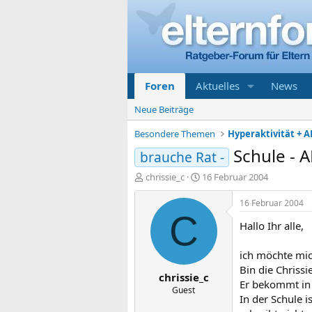
Foren
Aktuelles
News
Neue Beiträge
Besondere Themen
Hyperaktivität + A
Schule - 
brauche Rat -
E
E
chrissie_c
16 Februar 2004
r
r
s
s
16 Februar 2004
t
t
C
Hallo Ihr alle,
e
e
l
l
l
l
ich möchte mich
e
t
Bin die Chrissi
chrissie_c
r
a
Er bekommt in d
m
Guest
In der Schule i