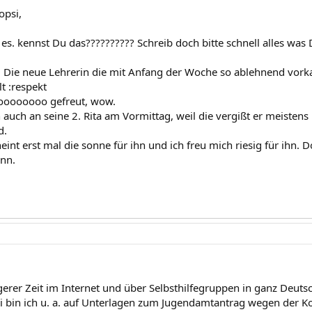
opsi,
 es. kennst Du das?????????? Schreib doch bitte schnell alles was 
 Die neue Lehrerin die mit Anfang der Woche so ablehnend vorka
t :respekt
ooooooooo gefreut, wow.
n auch an seine 2. Rita am Vormittag, weil die vergißt er meistens 
d.
heint erst mal die sonne für ihn und ich freu mich riesig für ihn. D
nn.
ängerer Zeit im Internet und über Selbsthilfegruppen in ganz Deut
i bin ich u. a. auf Unterlagen zum Jugendamtantrag wegen der 