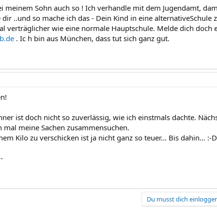
ei meinem Sohn auch so ! Ich verhandle mit dem Jugendamt, damit
e dir ..und so mache ich das - Dein Kind in eine alternativeSchule
al verträglicher wie eine normale Hauptschule. Melde dich doch 
b.de
. Ic h bin aus München, dass tut sich ganz gut.
n!
er ist doch nicht so zuverlässig, wie ich einstmals dachte. Näch
h mal meine Sachen zusammensuchen.
nem Kilo zu verschicken ist ja nicht ganz so teuer... Bis dahin... :-D
--
!
Du musst dich einloggen