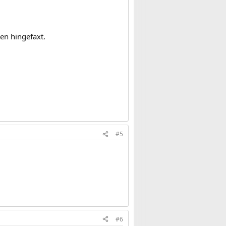
n hingefaxt.
#5
#6