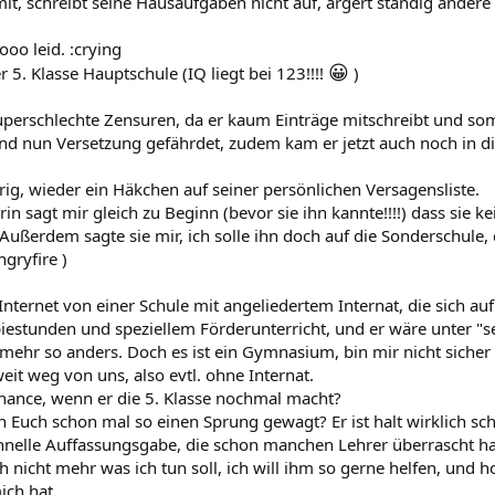
mit, schreibt seine Hausaufgaben nicht auf, ärgert ständig andere
ooo leid. :crying
😀
er 5. Klasse Hauptschule (IQ liegt bei 123!!!!
)
superschlechte Zensuren, da er kaum Einträge mitschreibt und som
nd nun Versetzung gefährdet, zudem kam er jetzt auch noch in die
urig, wieder ein Häkchen auf seiner persönlichen Versagensliste.
in sagt mir gleich zu Beginn (bevor sie ihn kannte!!!!) dass sie k
Außerdem sagte sie mir, ich solle ihn doch auf die Sonderschule,
ngryfire )
Internet von einer Schule mit angeliedertem Internat, die sich au
piestunden und speziellem Förderunterricht, und er wäre unter "s
t mehr so anders. Doch es ist ein Gymnasium, bin mir nicht siche
eit weg von uns, also evtl. ohne Internat.
Chance, wenn er die 5. Klasse nochmal macht?
Euch schon mal so einen Sprung gewagt? Er ist halt wirklich schl
chnelle Auffassungsgabe, die schon manchen Lehrer überrascht ha
h nicht mehr was ich tun soll, ich will ihm so gerne helfen, und ho
ich hat.