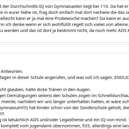
t der Durchschnitts-IQ von Gymnasiasten liegt bei 110. Da hat e
e in eurer Nähe ist, frag doch einfach mal dort nachwie die das
ielleicht kann er ja mal eine Probewoche machen? Da kann er auch
nn ich denke wenn er sich wohlfühlt regelt sich vieles von alleine
u werden und das ist dort ja bestimmt nicht, da noch mehr ADS K
 Antworten.
Tagen in dieser Schule angerufen, und was soll ich sagen. ENDLIC
icht glauben, hatte dicke Tränen in den Augen.
gen Demütigungen seitens den Schulen zogen im Schnelldurchlauf
t meinte, nachdem wir uns länger unterhalten hatten, er wäre sich
Gymnasium!!!!) hat Kinder schon von der Sonderschule geholt, die 
!!!
 ist tatsächlich ADS und/oder Legasthenie und ein IQ von mind. 
komplett vom Jugendamt übernommen, §35, allerdings eine lang