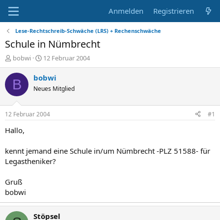
Anmelden
Registrieren
Lese-Rechtschreib-Schwäche (LRS) + Rechenschwäche
Schule in Nümbrecht
E
E
bobwi
12 Februar 2004
r
r
s
s
bobwi
B
t
t
Neues Mitglied
e
e
l
l
l
l
12 Februar 2004
#1
e
t
r
a
Hallo,
m
kennt jemand eine Schule in/um Nümbrecht -PLZ 51588- für
Legastheniker?
Gruß
bobwi
Stöpsel