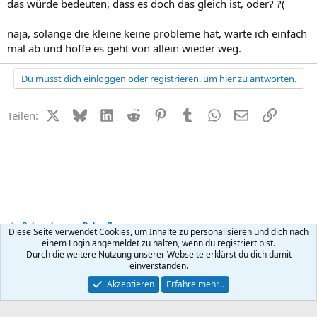
das würde bedeuten, dass es doch das gleich ist, oder? ?(
naja, solange die kleine keine probleme hat, warte ich einfach
mal ab und hoffe es geht von allein wieder weg.
Du musst dich einloggen oder registrieren, um hier zu antworten.
X (Twitter)
Bluesky
LinkedIn
Reddit
Pinterest
Tumblr
WhatsApp
E-Mail
Link
Teilen:
Babynahrung + Babypflege
Diese Seite verwendet Cookies, um Inhalte zu personalisieren und dich nach
einem Login angemeldet zu halten, wenn du registriert bist.
Durch die weitere Nutzung unserer Webseite erklärst du dich damit
Kontakt
Nutzungsbedingungen
Datenschutz
Hilfe
R
einverstanden.
S
S
®
Community platform by XenForo
© 2010-2026 XenForo Ltd.
Akzeptieren
Erfahre mehr…