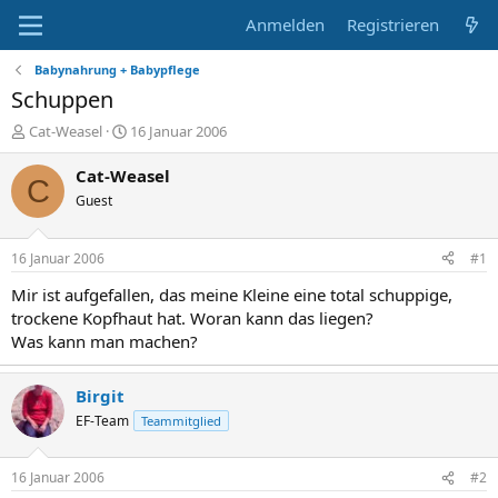
Anmelden
Registrieren
Babynahrung + Babypflege
Schuppen
E
E
Cat-Weasel
16 Januar 2006
r
r
s
s
Cat-Weasel
C
t
t
Guest
e
e
l
l
l
l
16 Januar 2006
#1
e
t
r
a
Mir ist aufgefallen, das meine Kleine eine total schuppige,
m
trockene Kopfhaut hat. Woran kann das liegen?
Was kann man machen?
Birgit
EF-Team
Teammitglied
16 Januar 2006
#2