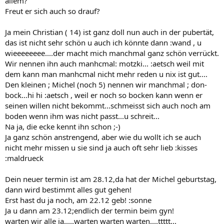
allem?
Freut er sich auch so drauf?
Ja mein Christian ( 14) ist ganz doll nun auch in der pubertät,
das ist nicht sehr schön u auch ich könnte dann :wand , u
wieeeeeeee....der macht mich manchmal ganz schön verrückt.
Wir nennen ihn auch manhcmal: motzki... :aetsch weil mit
dem kann man manhcmal nicht mehr reden u nix ist gut....
Den kleinen ; Michel (noch 5) nennen wir manchmal ; don-
bock...hi hi :aetsch , weil er noch so bocken kann wenn er
seinen willen nicht bekommt...schmeisst sich auch noch am
boden wenn ihm was nicht passt...u schreit...
Na ja, die ecke kennt ihn schon ;-)
Ja ganz schön anstrengend, aber wie du wollt ich se auch
nicht mehr missen u sie sind ja auch oft sehr lieb :kisses
:maldrueck
Dein neuer termin ist am 28.12,da hat der Michel geburtstag,
dann wird bestimmt alles gut gehen!
Erst hast du ja noch, am 22.12 geb! :sonne
Ja u dann am 23.12;endlich der termin beim gyn!
warten wir alle ja.....warten warten warten....ttttt...