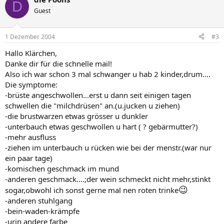
D
Guest
1 Dezember 2004
#3
Hallo Klärchen,
Danke dir für die schnelle mail!
Also ich war schon 3 mal schwanger u hab 2 kinder,drum....
Die symptome:
-brüste angeschwollen...erst u dann seit einigen tagen
schwellen die "milchdrüsen" an.(u.jucken u ziehen)
-die brustwarzen etwas grösser u dunkler
-unterbauch etwas geschwollen u hart ( ? gebärmutter?)
-mehr ausfluss
-ziehen im unterbauch u rücken wie bei der menstr.(war nur
ein paar tage)
-komischen geschmack im mund
-anderen geschmack....;der wein schmeckt nicht mehr,stinkt
😉
sogar,obwohl ich sonst gerne mal nen roten trinke
-anderen stuhlgang
-bein-waden-krämpfe
-urin andere farbe