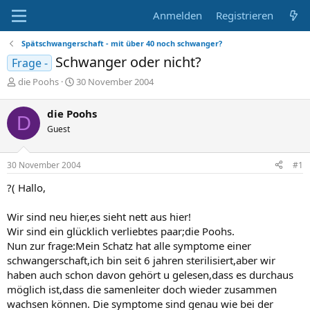
Anmelden
Registrieren
Spätschwangerschaft - mit über 40 noch schwanger?
Schwanger oder nicht?
Frage -
E
E
die Poohs
30 November 2004
r
r
s
s
die Poohs
D
t
t
Guest
e
e
l
l
l
l
30 November 2004
#1
e
t
r
a
?( Hallo,
m
Wir sind neu hier,es sieht nett aus hier!
Wir sind ein glücklich verliebtes paar;die Poohs.
Nun zur frage:Mein Schatz hat alle symptome einer
schwangerschaft,ich bin seit 6 jahren sterilisiert,aber wir
haben auch schon davon gehört u gelesen,dass es durchaus
möglich ist,dass die samenleiter doch wieder zusammen
wachsen können. Die symptome sind genau wie bei der