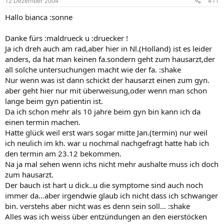
12 Dezember 2004
#11
Hallo bianca :sonne
Danke fürs :maldrueck u :druecker !
Ja ich dreh auch am rad,aber hier in Nl.(Holland) ist es leider
anders, da hat man keinen fa.sondern geht zum hausarzt,der
all solche untersuchungen macht wie der fa. :shake
Nur wenn was ist dann schickt der hausarzt einen zum gyn.
aber geht hier nur mit überweisung,oder wenn man schon
lange beim gyn patientin ist.
Da ich schon mehr als 10 jahre beim gyn bin kann ich da
einen termin machen.
Hatte glück weil erst wars sogar mitte Jan.(termin) nur weil
ich neulich im kh. war u nochmal nachgefragt hatte hab ich
den termin am 23.12 bekommen.
Na ja mal sehen wenn ichs nicht mehr aushalte muss ich doch
zum hausarzt.
Der bauch ist hart u dick..u die symptome sind auch noch
immer da...aber irgendwie glaub ich nicht dass ich schwanger
bin. verstehs aber nicht was es denn sein soll... :shake
Alles was ich weiss über entzündungen an den eierstöcken