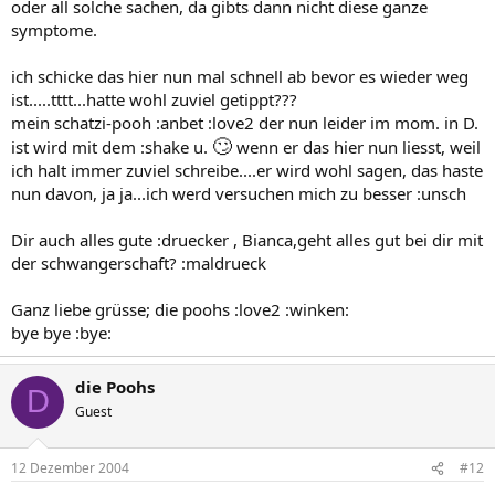
oder all solche sachen, da gibts dann nicht diese ganze
symptome.
ich schicke das hier nun mal schnell ab bevor es wieder weg
ist.....tttt...hatte wohl zuviel getippt???
mein schatzi-pooh :anbet :love2 der nun leider im mom. in D.
🙄
ist wird mit dem :shake u.
wenn er das hier nun liesst, weil
ich halt immer zuviel schreibe....er wird wohl sagen, das haste
nun davon, ja ja...ich werd versuchen mich zu besser :unsch
Dir auch alles gute :druecker , Bianca,geht alles gut bei dir mit
der schwangerschaft? :maldrueck
Ganz liebe grüsse; die poohs :love2 :winken:
bye bye :bye:
die Poohs
D
Guest
12 Dezember 2004
#12