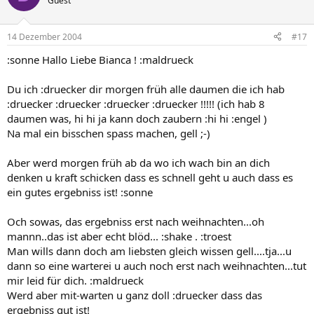
Guest
14 Dezember 2004
#17
:sonne Hallo Liebe Bianca ! :maldrueck
Du ich :druecker dir morgen früh alle daumen die ich hab
:druecker :druecker :druecker :druecker !!!!! (ich hab 8
daumen was, hi hi ja kann doch zaubern :hi hi :engel )
Na mal ein bisschen spass machen, gell ;-)
Aber werd morgen früh ab da wo ich wach bin an dich
denken u kraft schicken dass es schnell geht u auch dass es
ein gutes ergebniss ist! :sonne
Och sowas, das ergebniss erst nach weihnachten...oh
mannn..das ist aber echt blöd... :shake . :troest
Man wills dann doch am liebsten gleich wissen gell....tja...u
dann so eine warterei u auch noch erst nach weihnachten...tut
mir leid für dich. :maldrueck
Werd aber mit-warten u ganz doll :druecker dass das
ergebniss gut ist!