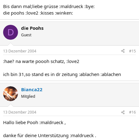
Bis dann mal;liebe grüsse :maldrueck :bye:
die poohs :love2 :kisses :winken:
die Poohs
D
Guest
13 Dezember 2004
#15
:hae? na warte poooh schatz, :love2
ich bin 31,so stand es in dr zeitung :ablachen :ablachen
Bianca22
Mitglied
13 Dezember 2004
#16
Hallo liebe Pooh :maldrueck ,
danke für deine Unterstützung :maldrueck .