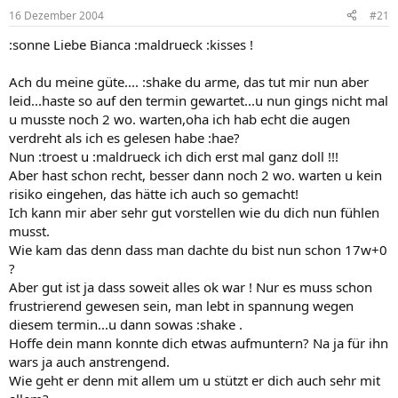
16 Dezember 2004
#21
:sonne Liebe Bianca :maldrueck :kisses !
Ach du meine güte.... :shake du arme, das tut mir nun aber
leid...haste so auf den termin gewartet...u nun gings nicht mal
u musste noch 2 wo. warten,oha ich hab echt die augen
verdreht als ich es gelesen habe :hae?
Nun :troest u :maldrueck ich dich erst mal ganz doll !!!
Aber hast schon recht, besser dann noch 2 wo. warten u kein
risiko eingehen, das hätte ich auch so gemacht!
Ich kann mir aber sehr gut vorstellen wie du dich nun fühlen
musst.
Wie kam das denn dass man dachte du bist nun schon 17w+0
?
Aber gut ist ja dass soweit alles ok war ! Nur es muss schon
frustrierend gewesen sein, man lebt in spannung wegen
diesem termin...u dann sowas :shake .
Hoffe dein mann konnte dich etwas aufmuntern? Na ja für ihn
wars ja auch anstrengend.
Wie geht er denn mit allem um u stützt er dich auch sehr mit