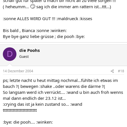
Schalf gut für später u mach dir nicht all zu viele sorgen !!!
🙄
( heheumm...
sag ich die immer am rattern ist...ttt...)
:sonne ALLES WIRD GUT !!! :maldrueck :kisses
Bis bald , Bianca :sonne :winken:
Bye bye ganz liebe grüsse ; die pooh :bye:
die Poohs
D
Guest
14 Dezember 2004
#18
ps; letzte nacht u heut mittag nochmal...fühlte ich etwas im
bauch ?( bewegen :shake ..oder warens die därme ?(
So langsam werd ich verrückt.... :wand u bin auch froh wenns
mal dann endlich der 23.12 ist...
:crying das ist ja kein zustand so... :wand
tttttttttttttttttttttttt
:bye: die pooh.... :winken: