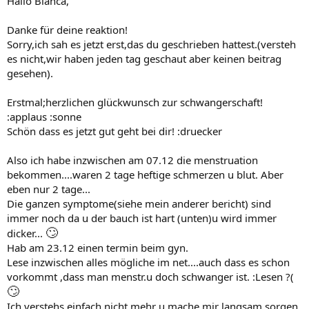
Hallo Bianca,
Danke für deine reaktion!
Sorry,ich sah es jetzt erst,das du geschrieben hattest.(versteh
es nicht,wir haben jeden tag geschaut aber keinen beitrag
gesehen).
Erstmal;herzlichen glückwunsch zur schwangerschaft!
:applaus :sonne
Schön dass es jetzt gut geht bei dir! :druecker
Also ich habe inzwischen am 07.12 die menstruation
bekommen....waren 2 tage heftige schmerzen u blut. Aber
eben nur 2 tage...
Die ganzen symptome(siehe mein anderer bericht) sind
immer noch da u der bauch ist hart (unten)u wird immer
🙄
dicker...
Hab am 23.12 einen termin beim gyn.
Lese inzwischen alles mögliche im net....auch dass es schon
vorkommt ,dass man menstr.u doch schwanger ist. :Lesen ?(
🙄
Ich verstehs einfach nicht mehr u mache mir langsam sorgen