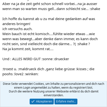
Aber na ja die zeit geht schon schnell vorbei...na ja ausser
wenn man so warten muss gell...dann schleicht sie... :shake
Ich hoffe du kannst ab u zu mal deine gedanken auf was
anderes bringen!
ich versuchs auch.
Mein bauch ist echt komisch....fühlte wieder etwas ...wie
wenn was bewegt...aber denke dann immer, es kann doch
nicht sein, sind vielleicht doch die därme... ?( :shake ?
Na ja kommt zeit, kommt rat....
Und : ALLES WIRD GUT :sonne :druecker
:troest u. :maldrueck dich ,ganz liebe grüsse :kisses ; die
poohs :love2 :winken:
Bis bald :bye: :maldrueck
Diese Seite verwendet Cookies, um Inhalte zu personalisieren und dich nach
einem Login angemeldet zu halten, wenn du registriert bist.
Durch die weitere Nutzung unserer Webseite erklärst du dich damit
die Poohs
einverstanden.
D
Guest
Akzeptieren
Erfahre mehr…