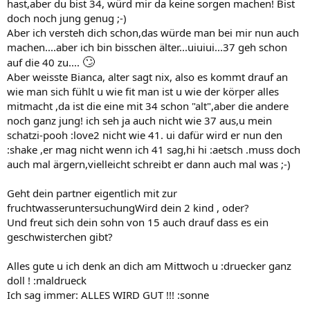
hast,aber du bist 34, würd mir da keine sorgen machen! Bist
doch noch jung genug ;-)
Aber ich versteh dich schon,das würde man bei mir nun auch
machen....aber ich bin bisschen älter...uiuiui...37 geh schon
🙄
auf die 40 zu....
Aber weisste Bianca, alter sagt nix, also es kommt drauf an
wie man sich fühlt u wie fit man ist u wie der körper alles
mitmacht ,da ist die eine mit 34 schon "alt",aber die andere
noch ganz jung! ich seh ja auch nicht wie 37 aus,u mein
schatzi-pooh :love2 nicht wie 41. ui dafür wird er nun den
:shake ,er mag nicht wenn ich 41 sag,hi hi :aetsch .muss doch
auch mal ärgern,vielleicht schreibt er dann auch mal was ;-)
Geht dein partner eigentlich mit zur
fruchtwasseruntersuchungWird dein 2 kind , oder?
Und freut sich dein sohn von 15 auch drauf dass es ein
geschwisterchen gibt?
Alles gute u ich denk an dich am Mittwoch u :druecker ganz
doll ! :maldrueck
Ich sag immer: ALLES WIRD GUT !!! :sonne