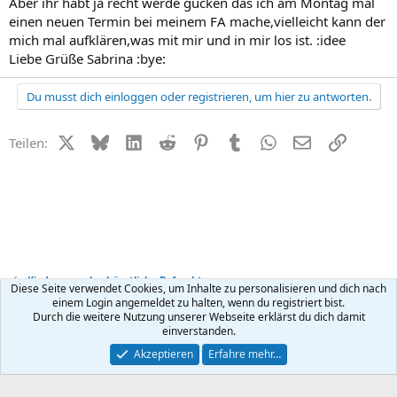
Aber ihr habt ja recht werde gucken das ich am Montag mal
einen neuen Termin bei meinem FA mache,vielleicht kann der
mich mal aufklären,was mit mir und in mir los ist. :idee
Liebe Grüße Sabrina :bye:
Du musst dich einloggen oder registrieren, um hier zu antworten.
X (Twitter)
Bluesky
LinkedIn
Reddit
Pinterest
Tumblr
WhatsApp
E-Mail
Link
Teilen:
Kinderwunsch + künstliche Befruchtung
Diese Seite verwendet Cookies, um Inhalte zu personalisieren und dich nach
einem Login angemeldet zu halten, wenn du registriert bist.
Durch die weitere Nutzung unserer Webseite erklärst du dich damit
Kontakt
Nutzungsbedingungen
Datenschutz
Hilfe
R
einverstanden.
S
S
®
Community platform by XenForo
© 2010-2026 XenForo Ltd.
Akzeptieren
Erfahre mehr…