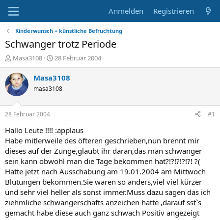
Anmelden
Registrieren
Kinderwunsch + künstliche Befruchtung
Schwanger trotz Periode
E
E
Masa3108
28 Februar 2004
r
r
s
s
Masa3108
t
t
masa3108
e
e
l
l
l
l
28 Februar 2004
#1
e
t
r
a
Hallo Leute !!!! :applaus
m
Habe mitlerweile des öfteren geschrieben,nun brennt mir
dieses auf der Zunge,glaubt ihr daran,das man schwanger
sein kann obwohl man die Tage bekommen hat?!?!?!?!?! ?(
Hatte jetzt nach Ausschabung am 19.01.2004 am Mittwoch
Blutungen bekommen.Sie waren so anders,viel viel kürzer
und sehr viel heller als sonst immer.Muss dazu sagen das ich
ziehmliche schwangerschafts anzeichen hatte ,darauf sst`s
gemacht habe diese auch ganz schwach Positiv angezeigt