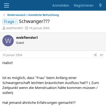
Anmelden
Registrieren
Kinderwunsch + künstliche Befruchtung
Schwanger???
Frage -
E
E
webfienderl
16 Januar 2004
r
r
s
s
webfienderl
W
t
t
Guest
e
e
l
l
l
l
16 Januar 2004
#1
e
t
r
a
Hallo!!
m
Ist es möglich, dass "Frau" beim Anfang einer
Schwangerschaft leichten bräunlichen Ausfluss hat?? ( Zum
Zeitpunkt wenn die Menstruation hätte kommen müssen /
sollen)
Hat jemand ähnliche Erfahrungen gemacht??