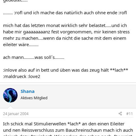
........ :rofl und ich mache das natürlich auch ohne ende :rofl
mich hat das letzten monat wirklich sehr belastet.....und ich
habe mir gaaaaaaaanz fest vorgenommen, mir keinen stress
mehr zu machen....wenn da nicht die sache mit dem einem
eileiter wäre........
ach mann.........was soll´s........
:inlove also auf in bett und üben was das zeug hält **lach**
:maldrueck :love2
Shana
Aktives Mitglied
24 Januar 2004
#11
Ich schick mal Stimulierwellen *lach* an den einen Eileiter
und nen Reissverschluss zum Bauchreinschaun mach ich auch