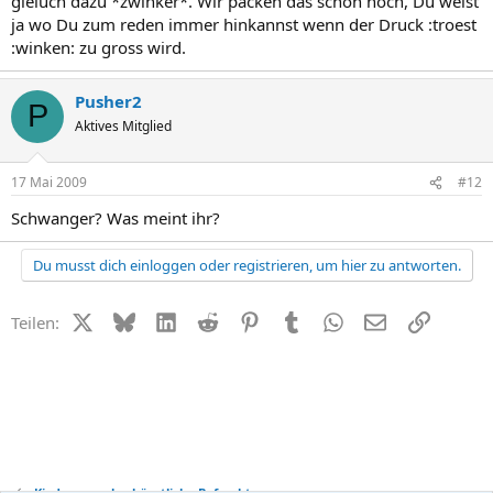
gleiuch dazu *zwinker*. Wir packen das schon noch, Du weist
ja wo Du zum reden immer hinkannst wenn der Druck :troest
:winken: zu gross wird.
Pusher2
P
Aktives Mitglied
17 Mai 2009
#12
Schwanger? Was meint ihr?
Du musst dich einloggen oder registrieren, um hier zu antworten.
X (Twitter)
Bluesky
LinkedIn
Reddit
Pinterest
Tumblr
WhatsApp
E-Mail
Link
Teilen:
Kinderwunsch + künstliche Befruchtung