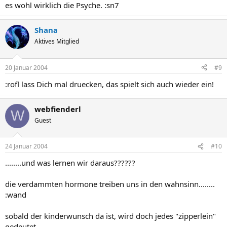
es wohl wirklich die Psyche. :sn7
Shana
Aktives Mitglied
20 Januar 2004
#9
:rofl lass Dich mal druecken, das spielt sich auch wieder ein!
webfienderl
W
Guest
24 Januar 2004
#10
........und was lernen wir daraus??????
die verdammten hormone treiben uns in den wahnsinn........
:wand
sobald der kinderwunsch da ist, wird doch jedes "zipperlein"
gedeutet.....