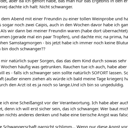
ildet, aber da ich gehört habe, das man nur das Ergebnis in den
nie) dachte ich halt: Nicht schwanger.
 dem Abend mit einer Freundin zu einer tollen Weinprobe und 
 sogar noch zwei Caipis, auch in den Wochen davor habe ich gan
 Als wir dann bei meiner Freundin waren (habe dort übernachtet) 
en (gerade mal ein paar Tropfen), und dachte mir, na prima, hat
hen Samstagmorgen - bis jetzt habe ich immer noch keine Blutung 
h bin doch schwanger??
h mir natürlich super Sorgen, das das dem Kind durch sowas sehr
5 Wochen häufig was getrunken. Rauchen tue ich auch, habe aber 
ll es - falls ich schwanger sein sollte natürlich SOFORT lassen. S
t (außer einem ziehen als würde ich bald meine Tage kriegen) ha
rch den Arzt ist es ja noch so lange.Und ich bin so ungeduldig.
ich eine Scheißangst vor der Verantwortung. Ich habe aber au
, denn ich will erst sicher sein, das ich schwanger. Wer baut mich
 an nichts anderes denken und habe eine tierische Angst was fals
e Schwangerschaft garnicht schlimm... Wenn nur diese Angst vor 