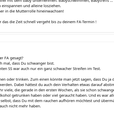
 viel mit dem baby unternehmen. Babyschwimmen, Babytreffs ..
 einspannen und alleine losziehen.
her in die Mutterrolle hineinwachsen!
 das die Zeit schnell vergeht bis zu deinem FA-Termin !
er FA gesagt?
ch mal, dass Du schwanger bist.
iten SS war auch nur ein ganz schwacher Streifen im Test.
n oder trinken. Zum einen könnte man jetzt sagen, dass Du ja di
erden. Dabei hättest du auch dein Verhalten etwas darauf abs
ehr viele, die gerade in den ersten Wochen, als sie schon schwan
Alkohol getrunken haben oder viel geraucht haben. Und es war all
a selbst, dass Du mit dem rauchen aufhören möchtest und über
h auch nicht mehr haben.