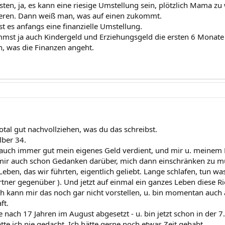
ten, ja, es kann eine riesige Umstellung sein, plötzlich Mama z
ieren. Dann weiß man, was auf einen zukommt.
st es anfangs eine finanzielle Umstellung.
st ja auch Kindergeld und Erziehungsgeld die ersten 6 Monate a
h, was die Finanzen angeht.
total gut nachvollziehen, was du das schreibst.
lber 34.
 auch immer gut mein eigenes Geld verdient, und mir u. meinem 
mir auch schon Gedanken darüber, mich dann einschränken zu mü
eben, das wir führten, eigentlich geliebt. Lange schlafen, tun w
tner gegenüber ). Und jetzt auf einmal ein ganzes Leben diese R
h kann mir das noch gar nicht vorstellen, u. bin momentan auch a
ft.
le nach 17 Jahren im August abgesetzt - u. bin jetzt schon in der
ätte ich nie gedacht. Ich hätte gerne noch etwas Zeit gehabt.