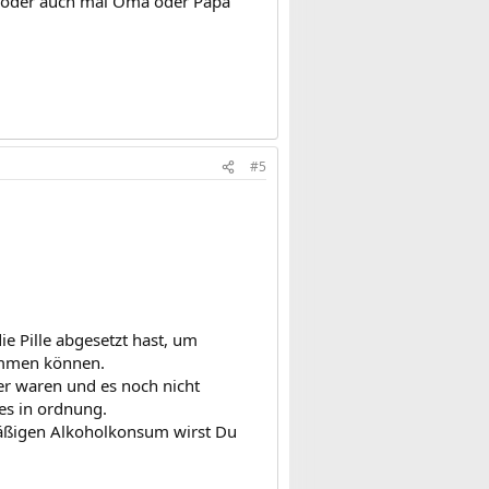
. oder auch mal Oma oder Papa
#5
e Pille abgesetzt hast, um
timmen können.
ger waren und es noch nicht
es in ordnung.
mäßigen Alkoholkonsum wirst Du