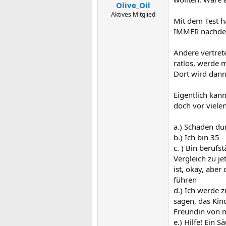
Olive_Oil
Aktives Mitglied
Mit dem Test h
IMMER nachdem 
Andere vertret
ratlos, werde
Dort wird dann
Eigentlich kann
doch vor viele
a.) Schaden du
b.) Ich bin 35
c. ) Bin berufs
Vergleich zu j
ist, okay, abe
führen
d.) Ich werde z
sagen, das Kind
Freundin von mi
e.) Hilfe! Ein 