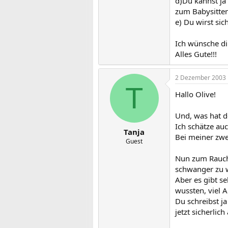
d)Du kannst ja
zum Babysitten
e) Du wirst sic
Ich wünsche dir
Alles Gute!!!
2 Dezember 2003
T
Hallo Olive!
Und, was hat d
Ich schätze au
Tanja
Bei meiner zwe
Guest
Nun zum Rauche
schwanger zu w
Aber es gibt s
wussten, viel 
Du schreibst j
jetzt sicherlic