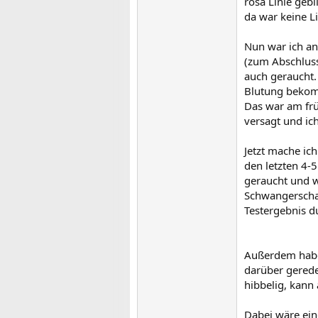
rosa Linie geb
da war keine Li
Nun war ich an
(zum Abschluss
auch geraucht.
Blutung bekomm
Das war am frü
versagt und ic
Jetzt mache ic
den letzten 4-
geraucht und wi
Schwangerschaf
Testergebnis du
Außerdem habe 
darüber geredet
hibbelig, kann
Dabei wäre ein