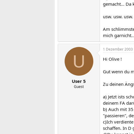
gemacht... Da 
usw. usw. usw.
Am schlimmsten
mich garnicht..
1 Dezember 2003
U
Hi Olive !
Gut wenn du mo
User 5
Zu deinen Äng
Guest
a) Jetzt ists s
deinem FA darü
b) Auch mit 3
"passieren", d
c)Ich verdiente
schaffen. In D