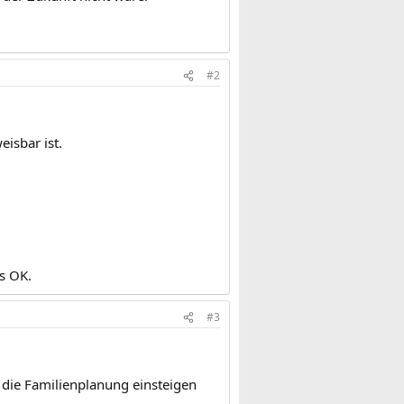
#2
isbar ist.
es OK.
#3
n die Familienplanung einsteigen