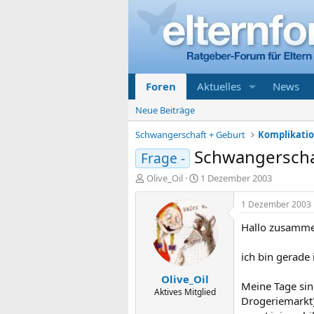
Foren
Aktuelles
News
Neue Beiträge
Schwangerschaft + Geburt
Schwangerscha
Frage -
E
E
Olive_Oil
1 Dezember 2003
r
r
s
s
1 Dezember 2003
t
t
Hallo zusamme
e
e
l
l
l
l
ich bin gerade
e
t
Olive_Oil
r
a
Meine Tage sin
m
Aktives Mitglied
Drogeriemarkt)