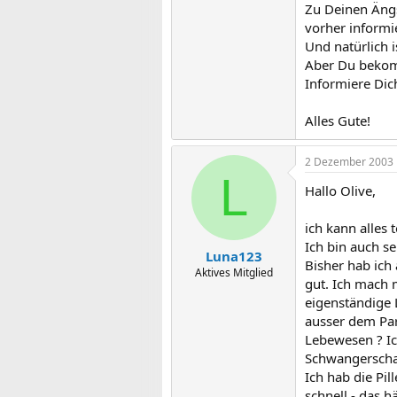
Zu Deinen Ängs
vorher inform
Und natürlich i
Aber Du bekomm
Informiere Dic
Alles Gute!
2 Dezember 2003
L
Hallo Olive,
ich kann alles 
Ich bin auch se
Luna123
Bisher hab ich
Aktives Mitglied
gut. Ich mach 
eigenständige L
ausser dem Par
Lebewesen ? Ic
Schwangerscha
Ich hab die Pil
schnell - das h