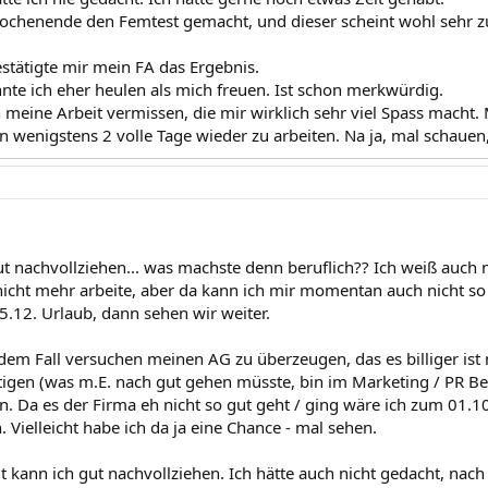
chenende den Femtest gemacht, und dieser scheint wohl sehr zuve
stätigte mir mein FA das Ergebnis.
e ich eher heulen als mich freuen. Ist schon merkwürdig.
 meine Arbeit vermissen, die mir wirklich sehr viel Spass macht.
 wenigstens 2 volle Tage wieder zu arbeiten. Na ja, mal schauen, 
ut nachvollziehen... was machste denn beruflich?? Ich weiß auch 
 nicht mehr arbeite, aber da kann ich mir momentan auch nicht s
.12. Urlaub, dann sehen wir weiter.
dem Fall versuchen meinen AG zu überzeugen, das es billiger ist m
tigen (was m.E. nach gut gehen müsste, bin im Marketing / PR Ber
n. Da es der Firma eh nicht so gut geht / ging wäre ich zum 01.10
 Vielleicht habe ich da ja eine Chance - mal sehen.
it kann ich gut nachvollziehen. Ich hätte auch nicht gedacht, na