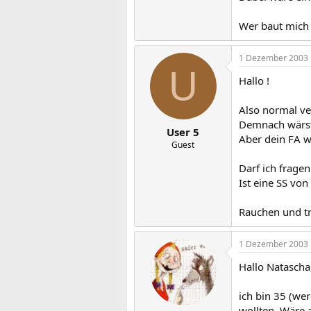
Wer baut mich
1 Dezember 2003
U
Hallo !
Also normal ve
Demnach wärst
User 5
Aber dein FA w
Guest
Darf ich frage
Ist eine SS von
Rauchen und tri
1 Dezember 2003
Hallo Natascha
ich bin 35 (wer
wollten. Wäre a