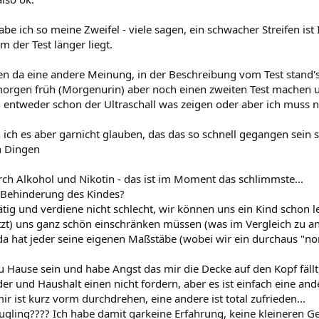
abe ich so meine Zweifel - viele sagen, ein schwacher Streifen is
der Test länger liegt.
en da eine andere Meinung, in der Beschreibung vom Test stand's n
 morgen früh (Morgenurin) aber noch einen zweiten Test mache
 entweder schon der Ultraschall was zeigen oder aber ich muss n
 ich es aber garnicht glauben, das das so schnell gegangen sein s
n Dingen
rch Alkohol und Nikotin - das ist im Moment das schlimmste...
 - Behinderung des Kindes?
tätig und verdiene nicht schlecht, wir können uns ein Kind schon 
etzt) uns ganz schön einschränken müssen (was im Vergleich zu 
r da hat jeder seine eigenen Maßstäbe (wobei wir ein durchaus "n
u Hause sein und habe Angst das mir die Decke auf den Kopf fällt,
er und Haushalt einen nicht fordern, aber es ist einfach eine and
r ist kurz vorm durchdrehen, eine andere ist total zufrieden...
Säugling???? Ich habe damit garkeine Erfahrung, keine kleineren G