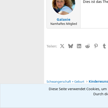
Dies ist das T
Galaxie
Namhaftes Mitglied
X (Twitter)
Bluesky
LinkedIn
Reddit
Pinter
Teilen:
Schwangerschaft + Geburt
Kinderwunsc
Diese Seite verwendet Cookies, um I
Durch di