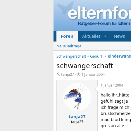
Foren
Aktuelles
News
Neue Beiträge
Schwangerschaft + Geburt
Kinderwunsc
schwangerschaft
E
E
tanja27
1 Januar 2004
r
r
s
s
1 Januar 2004
t
t
hallo ihr..hätt
e
e
l
l
gefühl sagt ja
l
l
ich frage mich
e
t
brustschmerzen
tanja27
r
a
mag blöd kling
m
tanja27
grus an alle