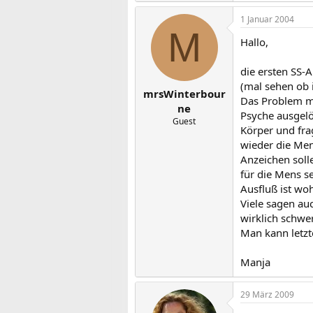
1 Januar 2004
M
Hallo,
die ersten SS-A
(mal sehen ob
mrsWinterbour
Das Problem mi
ne
Psyche ausgel
Guest
Körper und fra
wieder die Men
Anzeichen soll
für die Mens se
Ausfluß ist wo
Viele sagen au
wirklich schwe
Man kann letzt
Manja
29 März 2009