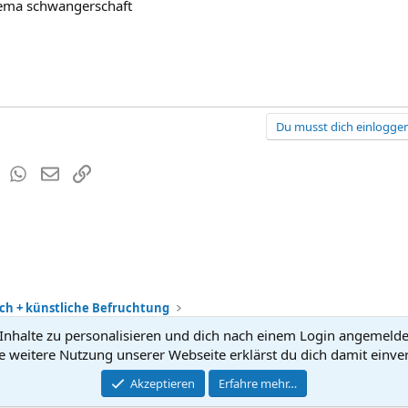
hema schwangerschaft
Du musst dich einloggen
est
Tumblr
WhatsApp
E-Mail
Link
h + künstliche Befruchtung
nhalte zu personalisieren und dich nach einem Login angemeldet 
Kontakt
Nutzun
e weitere Nutzung unserer Webseite erklärst du dich damit einve
®
Community platform by XenForo
Akzeptieren
Erfahre mehr…
© 2010-2026 XenForo Ltd.