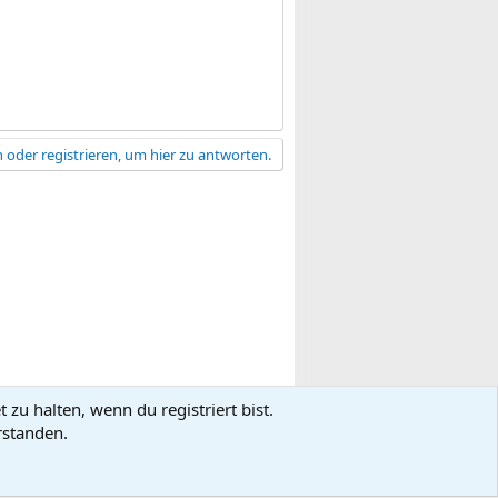
 oder registrieren, um hier zu antworten.
zu halten, wenn du registriert bist.
gsbedingungen
Datenschutz
Hilfe
R
rstanden.
S
S