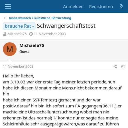
Anmelden
Registrieren
Kinderwunsch + künstliche Befruchtung
Schwangerschaftstest
brauche Rat -
E
E
Michaela75
11 November 2003
r
r
s
s
Michaela75
M
t
t
Guest
e
e
l
l
l
l
11 November 2003
#1
e
t
r
a
Hallo Ihr lieben,
m
am 3.10.03 war der erste Tag meiner letzten periode,nun
habe ich diesen Monat meine Mens.nicht bekommen,darauf
hin
habe ich einen SST(femtest) gemacht und der war
positiv.darauf hin bin ich sofort zum FA gegangen(06.11.),er
machte eine Ultraschalluntersuchnung wobei man nix
erkennen(ist das normal) ?( konnte nur er sagte das meine
Schleimhäute sehr ausgeprägt wären,was darauf zu führen