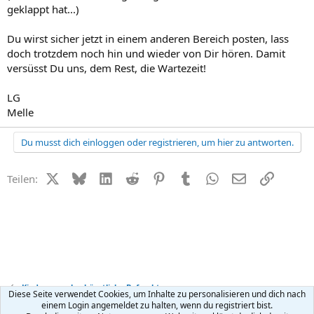
geklappt hat...)
Du wirst sicher jetzt in einem anderen Bereich posten, lass
doch trotzdem noch hin und wieder von Dir hören. Damit
versüsst Du uns, dem Rest, die Wartezeit!
LG
Melle
Du musst dich einloggen oder registrieren, um hier zu antworten.
X (Twitter)
Bluesky
LinkedIn
Reddit
Pinterest
Tumblr
WhatsApp
E-Mail
Link
Teilen:
Kinderwunsch + künstliche Befruchtung
Diese Seite verwendet Cookies, um Inhalte zu personalisieren und dich nach
einem Login angemeldet zu halten, wenn du registriert bist.