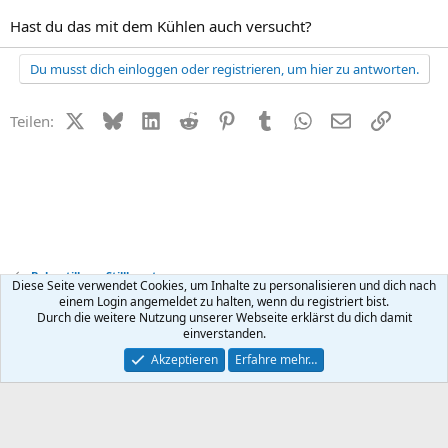
Hast du das mit dem Kühlen auch versucht?
Du musst dich einloggen oder registrieren, um hier zu antworten.
X (Twitter)
Bluesky
LinkedIn
Reddit
Pinterest
Tumblr
WhatsApp
E-Mail
Link
Teilen:
Baby stillen + Stillberatung
Diese Seite verwendet Cookies, um Inhalte zu personalisieren und dich nach
einem Login angemeldet zu halten, wenn du registriert bist.
Durch die weitere Nutzung unserer Webseite erklärst du dich damit
Kontakt
Nutzungsbedingungen
Datenschutz
Hilfe
R
einverstanden.
S
S
®
Community platform by XenForo
© 2010-2026 XenForo Ltd.
Akzeptieren
Erfahre mehr…