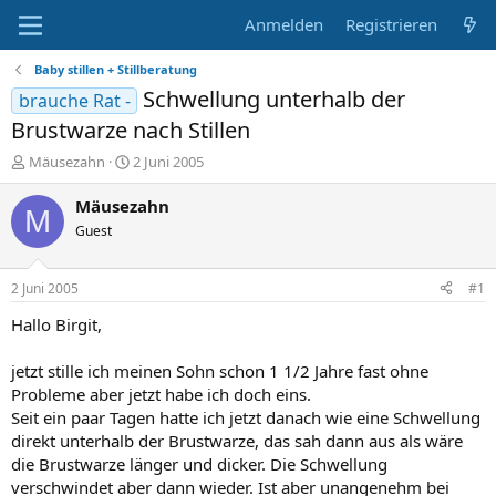
Anmelden
Registrieren
Baby stillen + Stillberatung
Schwellung unterhalb der
brauche Rat -
Brustwarze nach Stillen
E
E
Mäusezahn
2 Juni 2005
r
r
s
s
Mäusezahn
M
t
t
Guest
e
e
l
l
l
l
2 Juni 2005
#1
e
t
r
a
Hallo Birgit,
m
jetzt stille ich meinen Sohn schon 1 1/2 Jahre fast ohne
Probleme aber jetzt habe ich doch eins.
Seit ein paar Tagen hatte ich jetzt danach wie eine Schwellung
direkt unterhalb der Brustwarze, das sah dann aus als wäre
die Brustwarze länger und dicker. Die Schwellung
verschwindet aber dann wieder. Ist aber unangenehm bei