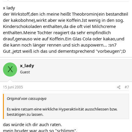
x lady
der Wirkstoff,den ich meine heißt Theobromin(ein bestandteil
der kakobohne),wirkt aber wie Koffein.Ist wenig in den sog.
Kinderschokoladen enthalten,da die oft viel Milchcreme
enthalten.Meine Tochter reagiert da sehr empfindlich
drauf,genauso wie auf Koffein.Ein Glas Cola oder kakao,und
die kann noch länger rennen und sich auspowern... :sn7
Gut ,jetzt weiß ich das und dementsprechend "vorbeugen";D
x_lady
X
Guest
15 Juni 2005
#7
Original von cassupaya
Es wäre ratsam eine wirkliche Hyperaktivität ausschliessen bzw.
bestätigen zu lassen.
das würde ich dir auch raten.
mein bruder war auch so "schlimm".