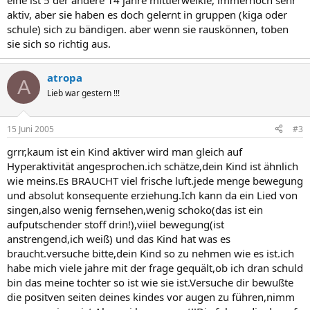
eine ist 5 der andere 14 jahre mittlerweikle, immernoch sehr
aktiv, aber sie haben es doch gelernt in gruppen (kiga oder
schule) sich zu bändigen. aber wenn sie rauskönnen, toben
sie sich so richtig aus.
atropa
A
Lieb war gestern !!!
15 Juni 2005
#3
grrr,kaum ist ein Kind aktiver wird man gleich auf
Hyperaktivität angesprochen.ich schätze,dein Kind ist ähnlich
wie meins.Es BRAUCHT viel frische luft.jede menge bewegung
und absolut konsequente erziehung.Ich kann da ein Lied von
singen,also wenig fernsehen,wenig schoko(das ist ein
aufputschender stoff drin!),viiel bewegung(ist
anstrengend,ich weiß) und das Kind hat was es
braucht.versuche bitte,dein Kind so zu nehmen wie es ist.ich
habe mich viele jahre mit der frage gequält,ob ich dran schuld
bin das meine tochter so ist wie sie ist.Versuche dir bewußte
die positven seiten deines kindes vor augen zu führen,nimm