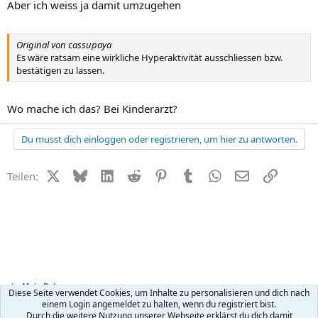
Aber ich weiss ja damit umzugehen
Original von cassupaya
Es wäre ratsam eine wirkliche Hyperaktivität ausschliessen bzw.
bestätigen zu lassen.
Wo mache ich das? Bei Kinderarzt?
Du musst dich einloggen oder registrieren, um hier zu antworten.
X (Twitter)
Bluesky
LinkedIn
Reddit
Pinterest
Tumblr
WhatsApp
E-Mail
Link
Teilen:
Mein Baby
Diese Seite verwendet Cookies, um Inhalte zu personalisieren und dich nach
einem Login angemeldet zu halten, wenn du registriert bist.
Durch die weitere Nutzung unserer Webseite erklärst du dich damit
Kontakt
Nutzungsbedingungen
Datenschutz
Hilfe
R