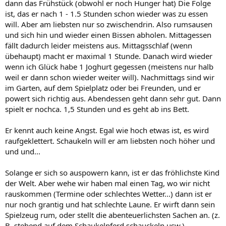
dann das Frühstück (obwohl er noch Hunger hat) Die Folge
ist, das er nach 1 - 1.5 Stunden schon wieder was zu essen
will. Aber am liebsten nur so zwischendrin. Also rumsausen
und sich hin und wieder einen Bissen abholen. Mittagessen
fällt dadurch leider meistens aus. Mittagsschlaf (wenn
übehaupt) macht er maximal 1 Stunde. Danach wird wieder
wenn ich Glück habe 1 Joghurt gegessen (meistens nur halb
weil er dann schon wieder weiter will). Nachmittags sind wir
im Garten, auf dem Spielplatz oder bei Freunden, und er
powert sich richtig aus. Abendessen geht dann sehr gut. Dann
spielt er nochca. 1,5 Stunden und es geht ab ins Bett.
Er kennt auch keine Angst. Egal wie hoch etwas ist, es wird
raufgeklettert. Schaukeln will er am liebsten noch höher und
und und...
Solange er sich so auspowern kann, ist er das fröhlichste Kind
der Welt. Aber wehe wir haben mal einen Tag, wo wir nicht
rauskommen (Termine oder schlechtes Wetter...) dann ist er
nur noch grantig und hat schlechte Laune. Er wirft dann sein
Spielzeug rum, oder stellt die abenteuerlichsten Sachen an. (z.
B. stehend auf dem Schaukelpferd schauckeln usw.)