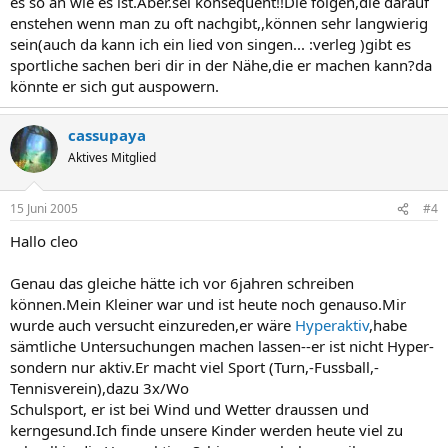
es so an wie es ist.Aber.sei konsequent!!Die folgen,die darauf
enstehen wenn man zu oft nachgibt,,können sehr langwierig
sein(auch da kann ich ein lied von singen... :verleg )gibt es
sportliche sachen beri dir in der Nähe,die er machen kann?da
könnte er sich gut auspowern.
cassupaya
Aktives Mitglied
15 Juni 2005
#4
Hallo cleo
Genau das gleiche hätte ich vor 6jahren schreiben
können.Mein Kleiner war und ist heute noch genauso.Mir
wurde auch versucht einzureden,er wäre
Hyperaktiv
,habe
sämtliche Untersuchungen machen lassen--er ist nicht Hyper-
sondern nur aktiv.Er macht viel Sport (Turn,-Fussball,-
Tennisverein),dazu 3x/Wo
Schulsport, er ist bei Wind und Wetter draussen und
kerngesund.Ich finde unsere Kinder werden heute viel zu