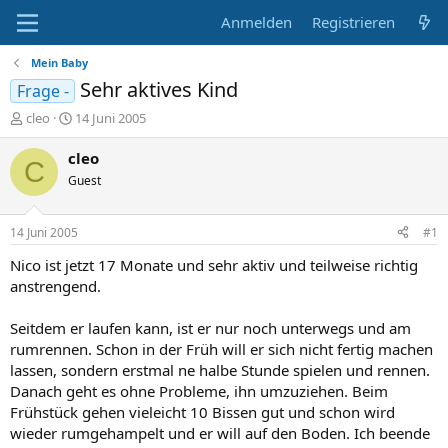
Anmelden
Registrieren
Mein Baby
Sehr aktives Kind
Frage -
E
E
cleo
14 Juni 2005
r
r
s
s
cleo
C
t
t
Guest
e
e
l
l
l
l
14 Juni 2005
#1
e
t
r
a
Nico ist jetzt 17 Monate und sehr aktiv und teilweise richtig
m
anstrengend.
Seitdem er laufen kann, ist er nur noch unterwegs und am
rumrennen. Schon in der Früh will er sich nicht fertig machen
lassen, sondern erstmal ne halbe Stunde spielen und rennen.
Danach geht es ohne Probleme, ihn umzuziehen. Beim
Frühstück gehen vieleicht 10 Bissen gut und schon wird
wieder rumgehampelt und er will auf den Boden. Ich beende