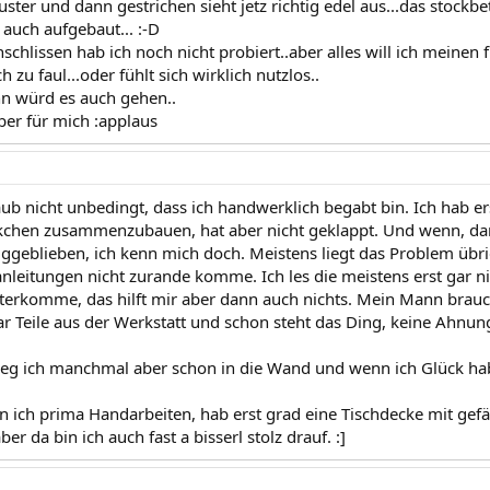
ster und dann gestrichen sieht jetz richtig edel aus...das stockb
 auch aufgebaut... :-D
schlissen hab ich noch nicht probiert..aber alles will ich meine
 zu faul...oder fühlt sich wirklich nutzlos..
n würd es auch gehen..
ber für mich :applaus
aub nicht unbedingt, dass ich handwerklich begabt bin. Ich hab er
kchen zusammenzubauen, hat aber nicht geklappt. Und wenn, dan
ggeblieben, ich kenn mich doch. Meistens liegt das Problem übri
leitungen nicht zurande komme. Ich les die meistens erst gar ni
terkomme, das hilft mir aber dann auch nichts. Mein Mann brauch
aar Teile aus der Werkstatt und schon steht das Ding, keine Ahnun
ieg ich manchmal aber schon in die Wand und wenn ich Glück hab,
n ich prima Handarbeiten, hab erst grad eine Tischdecke mit gef
aber da bin ich auch fast a bisserl stolz drauf. :]