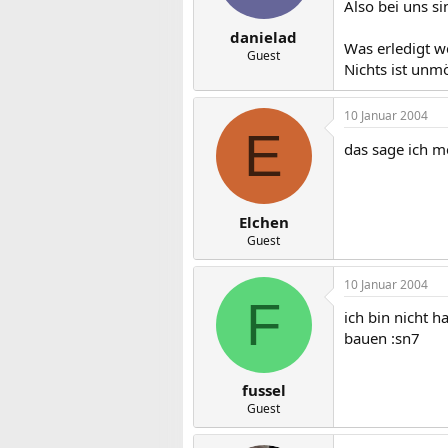
Also bei uns si
danielad
Was erledigt w
Guest
Nichts ist unm
10 Januar 2004
E
das sage ich m
Elchen
Guest
10 Januar 2004
F
ich bin nicht 
bauen :sn7
fussel
Guest