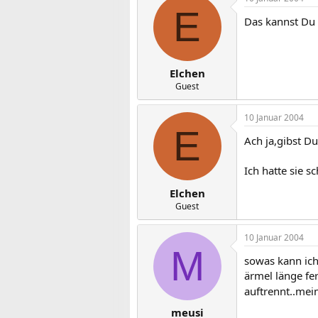
E
Das kannst Du 
Elchen
Guest
10 Januar 2004
E
Ach ja,gibst D
Ich hatte sie s
Elchen
Guest
10 Januar 2004
M
sowas kann ich
ärmel länge fe
auftrennt..mein
meusi