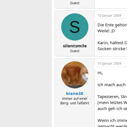
Guest
10 Januar 2004
S
Die Ente gehör
Weile! ;D
Karin, hättest D
silentsmile
Socken stricke
Guest
10 Januar 2004
Hi,
ich mach auch s
biene38
Tapezieren, St
immer auf einer
(mein letztes W
Berg- und Talfahrt
auch geh ich s
Wenn ich immer
gemacht werde