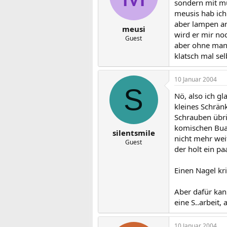
sondern mit mu
meusis hab ich
aber lampen an
meusi
wird er mir noch
Guest
aber ohne man
klatsch mal sel
10 Januar 2004
S
Nö, also ich gl
kleines Schrän
Schrauben übri
komischen Buan
silentsmile
nicht mehr wei
Guest
der holt ein p
Einen Nagel kr
Aber dafür kan
eine S..arbeit, 
10 Januar 2004