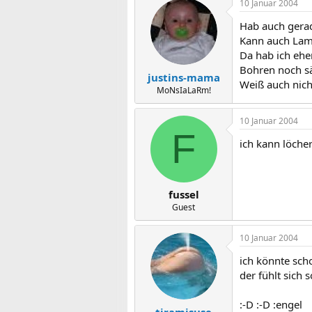
10 Januar 2004
Hab auch gerad
Kann auch Lam
Da hab ich ehe
Bohren noch s
justins-mama
Weiß auch nich
MoNsIaLaRm!
10 Januar 2004
F
ich kann löche
fussel
Guest
10 Januar 2004
ich könnte scho
der fühlt sich
:-D :-D :engel
tiramisuse