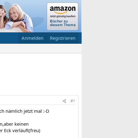
Anmelden
Registrieren
#1
ch nämlich jetzt mal :-D
en,aber keinen
 Eck verläuft(freu)