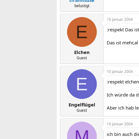
belustigt
10 Januar 2004
E
:respekt Das is
Das ist mehr,a
Elchen
Guest
10 Januar 2004
E
:respekt elchen
Ich würde da d
Engelflügel
Aber ich hab l
Guest
10 Januar 2004
M
ich bin auch di