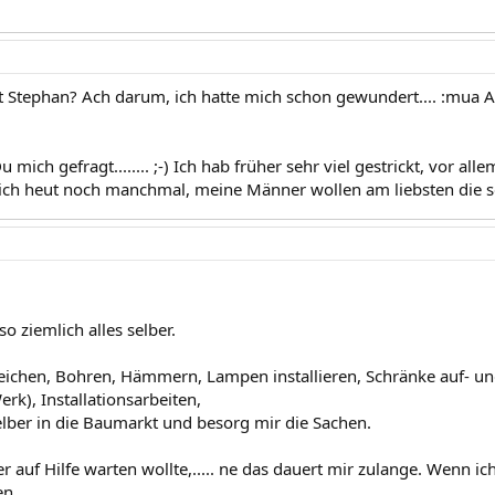
t Stephan? Ach darum, ich hatte mich schon gewundert.... :mua Abe
u mich gefragt........ ;-) Ich hab früher sehr viel gestrickt, vor al
 ich heut noch manchmal, meine Männer wollen am liebsten die se
o ziemlich alles selber.
reichen, Bohren, Hämmern, Lampen installieren, Schränke auf- 
erk), Installationsarbeiten,
elber in die Baumarkt und besorg mir die Sachen.
 auf Hilfe warten wollte,..... ne das dauert mir zulange. Wenn i
n.