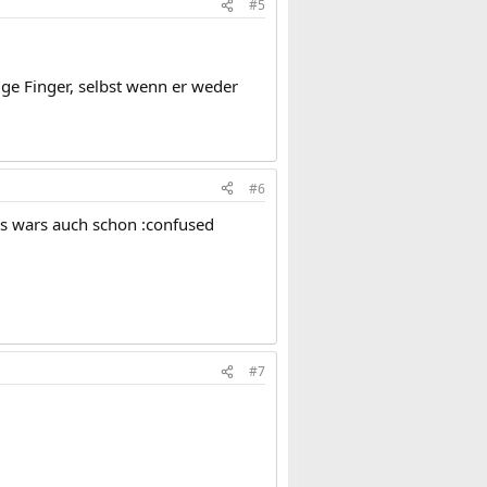
#5
ige Finger, selbst wenn er weder
#6
as wars auch schon :confused
#7