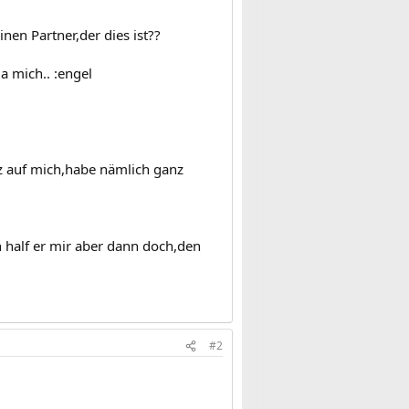
nen Partner,der dies ist??
a mich.. :engel
z auf mich,habe nämlich ganz
 half er mir aber dann doch,den
#2