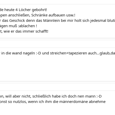
e heute 4 Löcher gebohrt!
pen anschließen, Schränke aufbauen usw.!
r das Geschick denn das Männlein bei mir holt sich jedesmal blut
ägen muß :ablachen !
t, wie er das immer schafft!
r in die wand nageln :-D und streichen+tapezieren auch...glaub,d
n, will aber nicht, schließlich habe ich doch nen mann :-D
 sonst so nutzlos, wenn ich ihm die männerdomäne abnehme