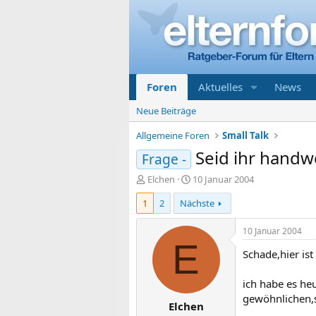
Foren
Aktuelles
News
Neue Beiträge
Allgemeine Foren
Small Talk
Seid ihr handw
Frage -
E
E
Elchen
10 Januar 2004
r
r
1
2
Nächste
s
s
t
t
e
e
10 Januar 2004
l
l
E
Schade,hier ist
l
l
e
t
r
a
ich habe es he
m
gewöhnlichen,s
Elchen