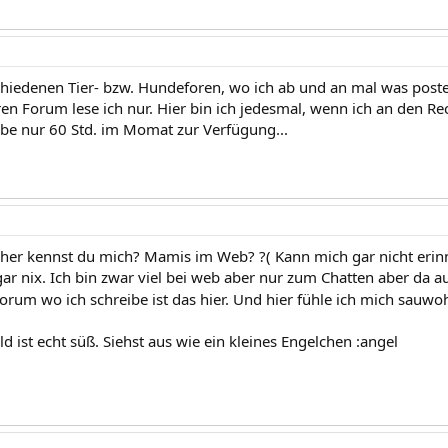
schiedenen Tier- bzw. Hundeforen, wo ich ab und an mal was poste
en Forum lese ich nur. Hier bin ich jedesmal, wenn ich an den Re
abe nur 60 Std. im Momat zur Verfügung...
er kennst du mich? Mamis im Web? ?( Kann mich gar nicht erinn
gar nix. Ich bin zwar viel bei web aber nur zum Chatten aber da
Forum wo ich schreibe ist das hier. Und hier fühle ich mich sauwo
d ist echt süß. Siehst aus wie ein kleines Engelchen :angel