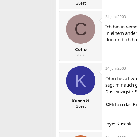
Guest
24 Juni 2003
C
Ich bin in ver
In einem ander
drin und ich h
Collo
Guest
24 Juni 2003
K
Öhm fussel woh
sagt mir auch 
Das einzigste 
Kuschki
@Elchen das Bil
Guest
:bye: Kuschki