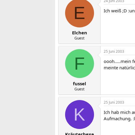
24 Juni 2003
E
Ich weiß ;D :un
Elchen
Guest
25 Juni 2003
F
oooh.....mein f
meinte natürlic
fussel
Guest
25 Juni 2003
K
Ich hab mich a
Aufmachung. :
Kräuterhexe