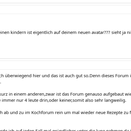
nen kindern ist eigentlich auf deinem neuen avatar??? sieht ja ni
ich überwiegend hier und das ist auch gut so.Denn dieses Forum is
.
urz in einem anderen,zwar ist das Forum genauso aufgebaut wie 
 immer nur 4 leute drin,oder keiner,somit also sehr langweilig.
h ab und zu im Kochforum rein um mal wieder neue Rezepte zu fi
de ich auf jeden Fall mal gründlicher unter die lupe nehmen,da 