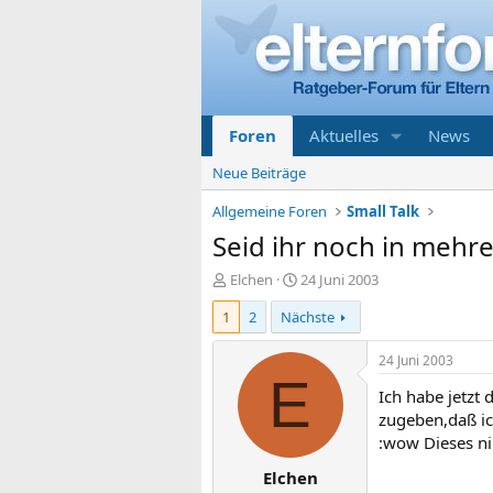
Foren
Aktuelles
News
Neue Beiträge
Allgemeine Foren
Small Talk
Seid ihr noch in mehre
E
E
Elchen
24 Juni 2003
r
r
1
2
Nächste
s
s
t
t
e
e
24 Juni 2003
l
l
E
Ich habe jetzt
l
l
e
t
zugeben,daß ic
r
a
:wow Dieses ni
m
Elchen