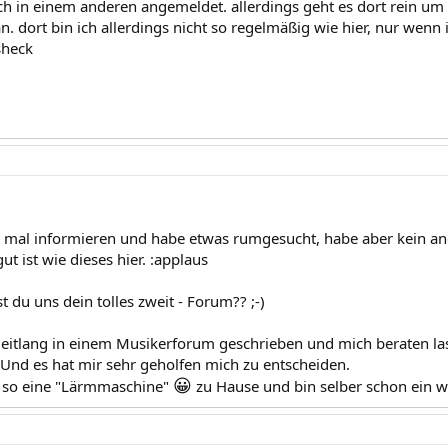
och in einem anderen angemeldet. allerdings geht es dort rein um
. dort bin ich allerdings nicht so regelmäßig wie hier, nur wenn
sheck
h mal informieren und habe etwas rumgesucht, habe aber kein a
t ist wie dieses hier. :applaus
st du uns dein tolles zweit - Forum?? ;-)
Zeitlang in einem Musikerforum geschrieben und mich beraten l
 Und es hat mir sehr geholfen mich zu entscheiden.
😀
 so eine "Lärmmaschine"
zu Hause und bin selber schon ein we