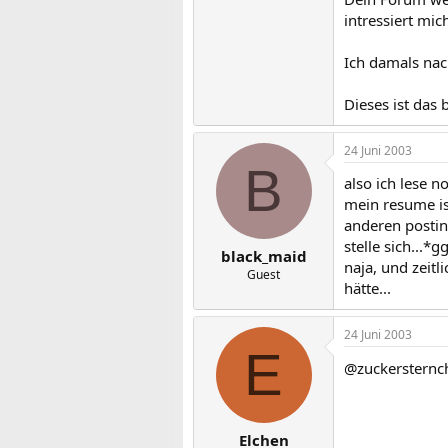
intressiert mich
Ich damals nac
Dieses ist das 
24 Juni 2003
B
also ich lese n
mein resume is
anderen postin
stelle sich...*g
black_maid
naja, und zeitl
Guest
hätte...
24 Juni 2003
E
@zuckersternc
Elchen