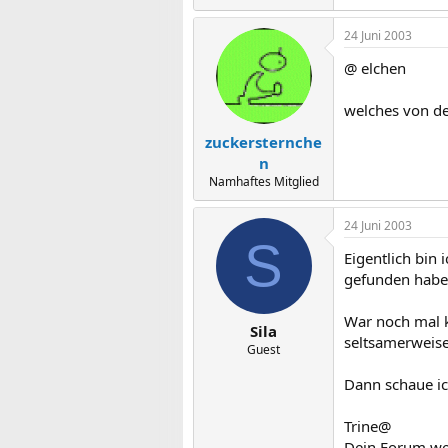
24 Juni 2003
@ elchen
welches von dei
zuckersternche
n
Namhaftes Mitglied
24 Juni 2003
S
Eigentlich bin 
gefunden habe
War noch mal k
Sila
seltsamerweise
Guest
Dann schaue ic
Trine@
Dein Forum wer