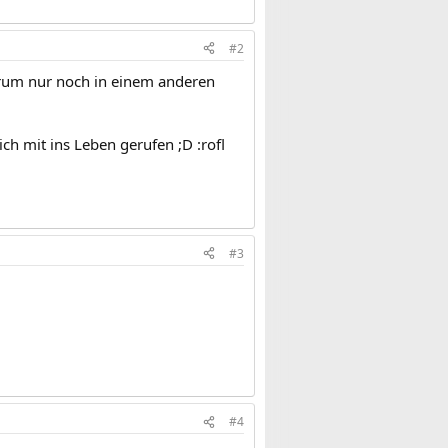
#2
orum nur noch in einem anderen
lich mit ins Leben gerufen ;D :rofl
#3
#4