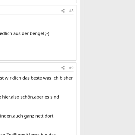
#8
edlich aus der bengel ;-)
#9
t wirklich das beste was ich bisher
hier,also schön,aber es sind
nden,auch ganz nett dort.
ich Zwillings Mama bin,das