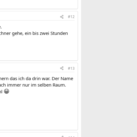
#12
.
chner gehe, ein bis zwei Stunden
#13
ern das ich da drin war. Der Name
 auch immer nur im selben Raum.
😀
hl