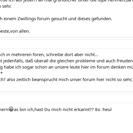
 sehr.
h einem Zwillings forum gesucht und dieses gefunden.
beste,von allen.
och in mehreren foren, schreibe dort aber nicht...
t jedenfalls, daß überall die gleichen probleme und auch freuden
g habe ich sogar schon an unsere leute hier im forum denken müs
g*
ich? also zeitlich beansprucht mich unser forum hier nicht so sehr,
😀
hern
as bin ich,hast Du mich nicht erkannt?? 8o :heul