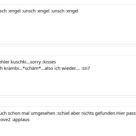
sch :engel :unsch :engel :unsch :engel
ehler kuschki...sorry :kisses
h krämbi...*schäm*...also ich wieder.... :sn7
uch schon mal umgesehen :schiel aber nichts gefunden.Hier passt 
love2 :applaus