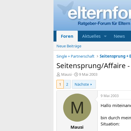
Foren
Aktuelles
News
Neue Beiträge
Single + Partnerschaft
Seitensprung + E
Seitensprung/Affaire 
E
E
Mausi
9 Mai 2003
r
r
1
2
Nächste
s
s
t
t
e
e
9 Mai 2003
l
l
M
Hallo miteinan
l
l
e
t
r
a
bin durch mei
m
Situation:
Mausi