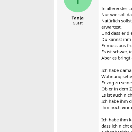
In allererster L
Nur wie soll d
Tanja
Natürlich soll
Guest
erwartest.
Und dass er di
Du kannst ihm d
Er muss aus fr
Es ist schwer, 
Aber es bringt
Ich habe damal
Wohnung sehe
Er zog zu sein
Ob er in dem Z
Es ist auch nich
Ich habe ihm da
ihm noch einma
Ich habe ihm ke
dass ich nicht