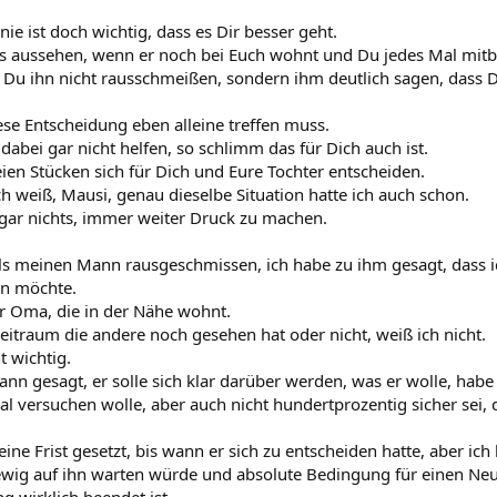
inie ist doch wichtig, dass es Dir besser geht.
as aussehen, wenn er noch bei Euch wohnt und Du jedes Mal mit
st Du ihn nicht rausschmeißen, sondern ihm deutlich sagen, dass
ese Entscheidung eben alleine treffen muss.
abei gar nicht helfen, so schlimm das für Dich auch ist.
eien Stücken sich für Dich und Eure Tochter entscheiden.
ich weiß, Mausi, genau dieselbe Situation hatte ich auch schon.
 gar nichts, immer weiter Druck zu machen.
s meinen Mann rausgeschmissen, ich habe zu ihm gesagt, dass ic
n möchte.
er Oma, die in der Nähe wohnt.
eitraum die andere noch gesehen hat oder nicht, weiß ich nicht.
t wichtig.
nn gesagt, er solle sich klar darüber werden, was er wolle, habe 
l versuchen wolle, aber auch nicht hundertprozentig sicher sei,
ine Frist gesetzt, bis wann er sich zu entscheiden hatte, aber ich
 ewig auf ihn warten würde und absolute Bedingung für einen Ne