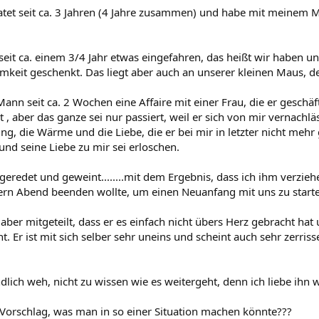
ratet seit ca. 3 Jahren (4 Jahre zusammen) und habe mit meinem 
 seit ca. einem 3/4 Jahr etwas eingefahren, das heißt wir haben u
mkeit geschenkt. Das liegt aber auch an unserer kleinen Maus, de
nn seit ca. 2 Wochen eine Affaire mit einer Frau, die er geschäft
bt , aber das ganze sei nur passiert, weil er sich von mir vernachlä
ung, die Wärme und die Liebe, die er bei mir in letzter nicht meh
n und seine Liebe zu mir sei erloschen.
geredet und geweint........mit dem Ergebnis, dass ich ihm verzieh
tern Abend beenden wollte, um einen Neuanfang mit uns zu start
r aber mitgeteilt, dass er es einfach nicht übers Herz gebracht ha
ht. Er ist mit sich selber sehr uneins und scheint auch sehr zerris
dlich weh, nicht zu wissen wie es weitergeht, denn ich liebe ihn w
 Vorschlag, was man in so einer Situation machen könnte???