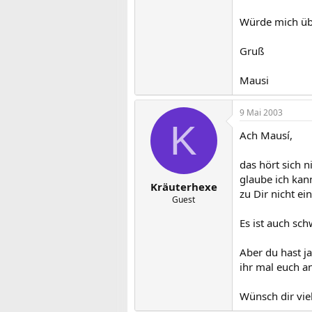
Würde mich über
Gruß
Mausi
9 Mai 2003
K
Ach Mausí,
das hört sich 
glaube ich kan
Kräuterhexe
zu Dir nicht ei
Guest
Es ist auch sch
Aber du hast ja
ihr mal euch a
Wünsch dir viel