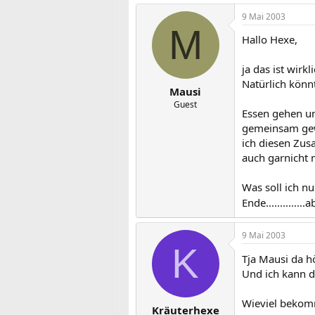
9 Mai 2003
M
Hallo Hexe,
ja das ist wirkl
Natürlich könnt
Mausi
Guest
Essen gehen un
gemeinsam gewei
ich diesen Zus
auch garnicht 
Was soll ich nu
Ende.............
9 Mai 2003
K
Tja Mausi da h
Und ich kann d
Wieviel bekomm
Kräuterhexe