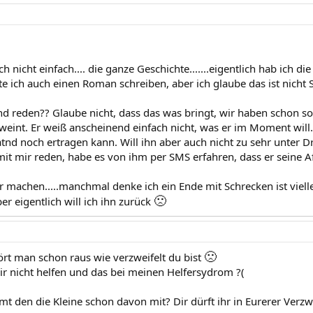
ich nicht einfach.... die ganze Geschichte.......eigentlich hab ich 
e ich auch einen Roman schreiben, aber ich glaube das ist nicht 
d reden?? Glaube nicht, dass das was bringt, wir haben schon s
nt. Er weiß anscheinend einfach nicht, was er im Moment will.....
atnd noch ertragen kann. Will ihn aber auch nicht zu sehr unter D
mit mir reden, habe es von ihm per SMS erfahren, dass er seine A
r machen.....manchmal denke ich ein Ende mit Schrecken ist viell
🙁
.aber eigentlich will ich ihn zurück
🙁
ört man schon raus wie verzweifelt du bist
ir nicht helfen und das bei meinen Helfersydrom ?(
t den die Kleine schon davon mit? Dir dürft ihr in Eurerer Verzw