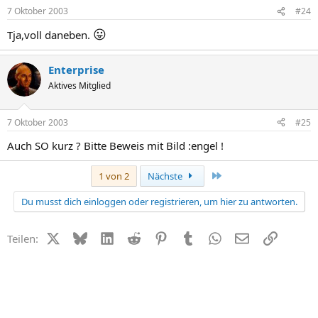
7 Oktober 2003
#24
😛
Tja,voll daneben.
Enterprise
Aktives Mitglied
7 Oktober 2003
#25
Auch SO kurz ? Bitte Beweis mit Bild :engel !
Letzte
1 von 2
Nächste
Du musst dich einloggen oder registrieren, um hier zu antworten.
X (Twitter)
Bluesky
LinkedIn
Reddit
Pinterest
Tumblr
WhatsApp
E-Mail
Link
Teilen: