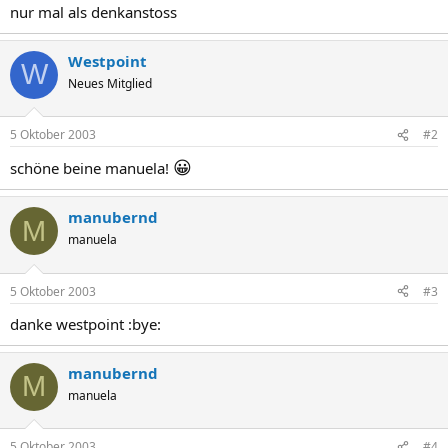
nur mal als denkanstoss
Westpoint
W
Neues Mitglied
5 Oktober 2003
#2
😀
schöne beine manuela!
manubernd
M
manuela
5 Oktober 2003
#3
danke westpoint :bye:
manubernd
M
manuela
5 Oktober 2003
#4