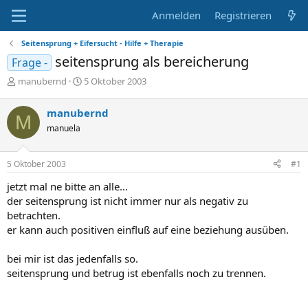
Anmelden
Registrieren
Seitensprung + Eifersucht - Hilfe + Therapie
seitensprung als bereicherung
Frage -
E
E
manubernd
5 Oktober 2003
r
r
s
s
manubernd
M
t
t
manuela
e
e
l
l
l
l
5 Oktober 2003
#1
e
t
r
a
jetzt mal ne bitte an alle...
m
der seitensprung ist nicht immer nur als negativ zu
betrachten.
er kann auch positiven einfluß auf eine beziehung ausüben.
bei mir ist das jedenfalls so.
seitensprung und betrug ist ebenfalls noch zu trennen.