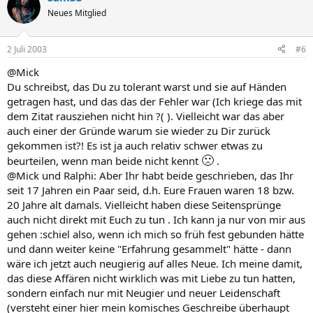
Neues Mitglied
2 Juli 2003
#6
@Mick
Du schreibst, das Du zu tolerant warst und sie auf Händen
getragen hast, und das das der Fehler war (Ich kriege das mit
dem Zitat rausziehen nicht hin ?( ). Vielleicht war das aber
auch einer der Gründe warum sie wieder zu Dir zurück
gekommen ist?! Es ist ja auch relativ schwer etwas zu
🙁
beurteilen, wenn man beide nicht kennt
.
@Mick und Ralphi: Aber Ihr habt beide geschrieben, das Ihr
seit 17 Jahren ein Paar seid, d.h. Eure Frauen waren 18 bzw.
20 Jahre alt damals. Vielleicht haben diese Seitensprünge
auch nicht direkt mit Euch zu tun . Ich kann ja nur von mir aus
gehen :schiel also, wenn ich mich so früh fest gebunden hätte
und dann weiter keine "Erfahrung gesammelt" hätte - dann
wäre ich jetzt auch neugierig auf alles Neue. Ich meine damit,
das diese Affären nicht wirklich was mit Liebe zu tun hatten,
sondern einfach nur mit Neugier und neuer Leidenschaft
(versteht einer hier mein komisches Geschreibe überhaupt