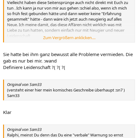
Vielleicht haben diese Seitensprünge auch nicht direkt mit Euch zu
tun . Ich kann ja nur von mir aus gehen :schiel also, wenn ich mich
so früh fest gebunden hätte und dann weiter keine "Erfahrung
gesammelt" hätte - dann wäre ich jetzt auch neugierig auf alles
Neue. Ich meine damit, das diese Affären nicht wirklich was mit
Liebe zu tun hatten, sondern einfach nur mit Neugier und neuer
Leidenschaft
Zum Vergrößern anklicken....
Sam33
Sie hatte bei ihm ganz bewusst alle Probleme vermieden. Die
gab es nur bei mir. :wand
Definiere Leidenschaft ?( ?( ?(
Original von Sam33
(versteht einer hier mein komisches Geschreibe überhaupt :sn7 )
Sam33
Klar
Original von Sam33
Ralphi, meinst Du denn das Du eine "verbale" Warnung so ernst