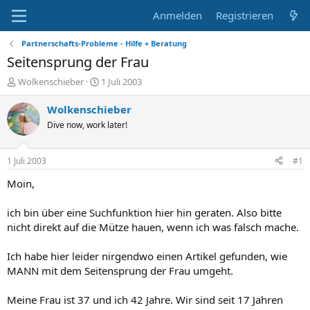
Anmelden
Registrieren
Partnerschafts-Probleme - Hilfe + Beratung
Seitensprung der Frau
E
E
Wolkenschieber
1 Juli 2003
r
r
s
s
Wolkenschieber
t
t
Dive now, work later!
e
e
l
l
l
l
1 Juli 2003
#1
e
t
r
a
Moin,
m
ich bin über eine Suchfunktion hier hin geraten. Also bitte
nicht direkt auf die Mütze hauen, wenn ich was falsch mache.
Ich habe hier leider nirgendwo einen Artikel gefunden, wie
MANN mit dem Seitensprung der Frau umgeht.
Meine Frau ist 37 und ich 42 Jahre. Wir sind seit 17 Jahren