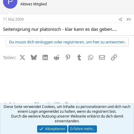
P
Aktives Mitglied
11 Mai 2009
#6
Seitensprung nur platonisch - klar kann es das geben....
Du musst dich einloggen oder registrieren, um hier zu antworten.
X (Twitter)
Bluesky
LinkedIn
Reddit
Pinterest
Tumblr
WhatsApp
E-Mail
Link
Teilen:
Seitensprung + Eifersucht - Hilfe + Therapie
Diese Seite verwendet Cookies, um Inhalte zu personalisieren und dich nach
einem Login angemeldet zu halten, wenn du registriert bist.
Durch die weitere Nutzung unserer Webseite erklärst du dich damit
Kontakt
Nutzungsbedingungen
Datenschutz
Hilfe
R
einverstanden.
S
S
®
Community platform by XenForo
© 2010-2026 XenForo Ltd.
Akzeptieren
Erfahre mehr…