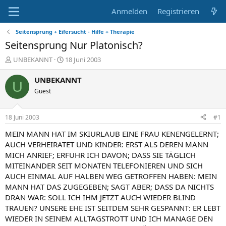
Anmelden
Registrieren
Seitensprung + Eifersucht - Hilfe + Therapie
Seitensprung Nur Platonisch?
E
E
UNBEKANNT
18 Juni 2003
r
r
s
s
UNBEKANNT
U
t
t
Guest
e
e
l
l
l
l
18 Juni 2003
#1
e
t
r
a
MEIN MANN HAT IM SKIURLAUB EINE FRAU KENENGELERNT;
m
AUCH VERHEIRATET UND KINDER: ERST ALS DEREN MANN
MICH ANRIEF; ERFUHR ICH DAVON; DASS SIE TÄGLICH
MITEINANDER SEIT MONATEN TELEFONIEREN UND SICH
AUCH EINMAL AUF HALBEN WEG GETROFFEN HABEN: MEIN
MANN HAT DAS ZUGEGEBEN; SAGT ABER; DASS DA NICHTS
DRAN WAR: SOLL ICH IHM JETZT AUCH WIEDER BLIND
TRAUEN? UNSERE EHE IST SEITDEM SEHR GESPANNT: ER LEBT
WIEDER IN SEINEM ALLTAGSTROTT UND ICH MANAGE DEN