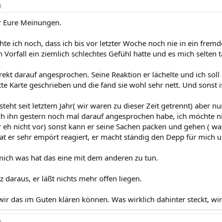
3
r Eure Meinungen.
e ich noch, dass ich bis vor letzter Woche noch nie in ein frem
n Vorfall ein ziemlich schlechtes Gefühl hatte und es mich selten t
irekt darauf angesprochen. Seine Reaktion er lächelte und ich so
tte Karte geschrieben und die fand sie wohl sehr nett. Und sonst i
teht seit letztem Jahr( wir waren zu dieser Zeit getrennt) aber n
 ihn gestern noch mal darauf angesprochen habe, ich möchte nicht 
 eh nicht vor) sonst kann er seine Sachen packen und gehen ( war 
at er sehr empört reagiert, er macht ständig den Depp für mich u
h mich was hat das eine mit dem anderen zu tun.
 daraus, er läßt nichts mehr offen liegen.
wir das im Guten klären können. Was wirklich dahinter steckt, wir