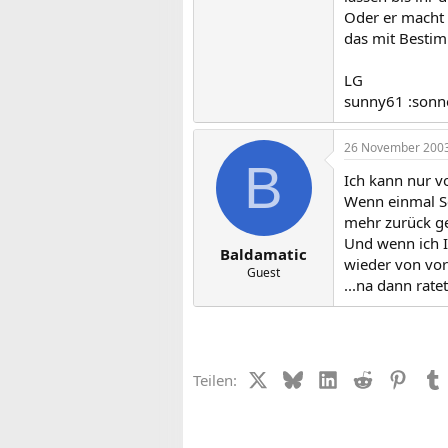
Oder er macht e
das mit Bestim
LG
sunny61 :sonn
26 November 200
B
Ich kann nur v
Wenn einmal Sch
mehr zurück 
Und wenn ich I
Baldamatic
wieder von vor
Guest
...na dann ratet
X (Twitter)
Bluesky
LinkedIn
Reddit
Pinter
Teilen: