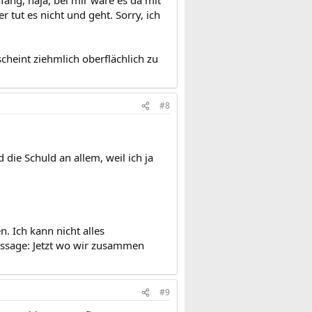
ang, naja, bei mir wäre es da mit
r tut es nicht und geht. Sorry, ich
scheint ziehmlich oberflächlich zu
#8
die Schuld an allem, weil ich ja
. Ich kann nicht alles
ssage: Jetzt wo wir zusammen
#9