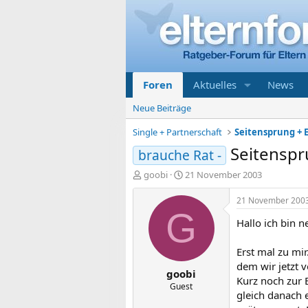
Foren
Aktuelles
News
Neue Beiträge
Single + Partnerschaft
Seitensprung + E
Seitensp
brauche Rat -
E
E
goobi
21 November 2003
r
r
s
s
21 November 200
t
t
G
Hallo ich bin 
e
e
l
l
l
l
Erst mal zu mi
e
t
dem wir jetzt 
goobi
r
a
Kurz noch zur 
m
Guest
gleich danach 