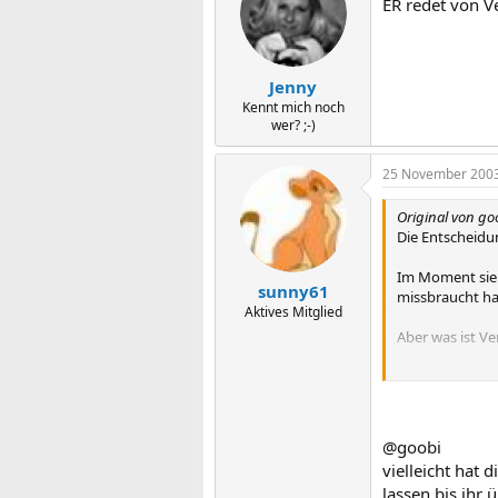
ER redet von Ve
Jenny
Kennt mich noch
wer? ;-)
25 November 200
Original von go
Die Entscheidun
Im Moment sieht
sunny61
missbraucht ha
Aktives Mitglied
Aber was ist V
Ich weiß nur fü
vor 3 Wochen e
fang eine ande
@goobi
vielleicht hat 
lassen bis ihr 