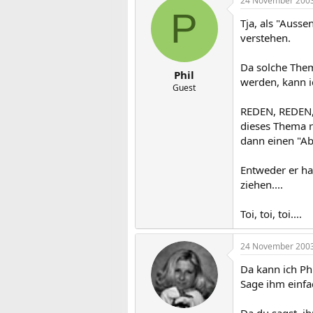
24 November 200
P
Tja, als "Auss
verstehen.
Da solche Them
Phil
werden, kann i
Guest
REDEN, REDEN, 
dieses Thema r
dann einen "Ab
Entweder er hat
ziehen....
Toi, toi, toi....
24 November 200
Da kann ich Ph
Sage ihm einf