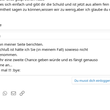
s sich einfach und gibt dir die Schuld und ist jetzt aus allem fe
mtheit sagen zu können,wissen wir zu wenig,aber ich glaube du m
e
3
on meiner Seite berichten.
luß ist hätte ich Sie (in meinem Fall) sowieso nicht
genommen.
hr eine zweite Chance geben würde und es fängt genauso
ne an...
 mal !!! :bye:
Du musst dich einloggen
est
Tumblr
WhatsApp
E-Mail
Link