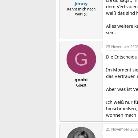
Da du sagst, i
Jenny
dem Vertrauen n
Kennt mich noch
weiß das sind 
wer? ;-)
Alles weitere k
sein.
25 November 200
G
Die Entscheidun
Im Moment sieh
das Vertrauen 
goobi
Guest
Aber was ist V
Ich weiß nur f
hinschmeißen,
wohnen mach ic
25 November 200