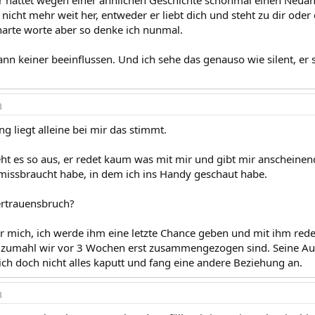
hr hattet wegen einer ähnlichen Geschichte schonmal einen Neuanf
icht mehr weit her, entweder er liebt dich und steht zu dir oder e
harte worte aber so denke ich nunmal.
ann keiner beeinflussen. Und ich sehe das genauso wie silent, er 
3
g liegt alleine bei mir das stimmt.
t es so aus, er redet kaum was mit mir und gibt mir anscheinend 
missbraucht habe, in dem ich ins Handy geschaut habe.
ertrauensbruch?
ür mich, ich werde ihm eine letzte Chance geben und mit ihm reden
 zumahl wir vor 3 Wochen erst zusammengezogen sind. Seine Au
h doch nicht alles kaputt und fang eine andere Beziehung an.
3