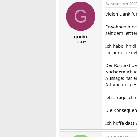
24 November 200
G
Vielen Dank fü
Erwähnen möcht
seit dem letzte
goobi
Guest
Ich habe ihn d
ihr nur eine ne
Der Kontakt bes
Nachdem ich ich
Aussage: hat er
Art von mir). H
Jetzt frage ic
Die Konsequenz
Ich hoffe dass 