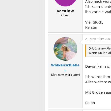
Also mich würd
Ich kann silent
KerstinW
ihn vor die Wah
Guest
Viel Glück,
Kerstin
21 November 200
Original von Ke
Wenn Du ihn abe
Wolkenschiebe
Davon kann ich
r
Dive now, work later!
Ich würde ihm 
Alles weitere w
Mit Grüßen au
Ralph