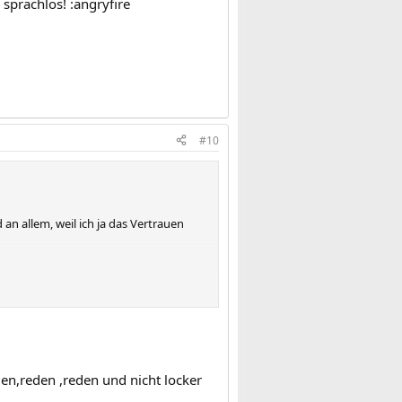
 sprachlos! :angryfire
#10
an allem, weil ich ja das Vertrauen
 nicht alles hinschmeißen, zumahl wir
mach ich doch nicht alles kaputt und
den,reden ,reden und nicht locker