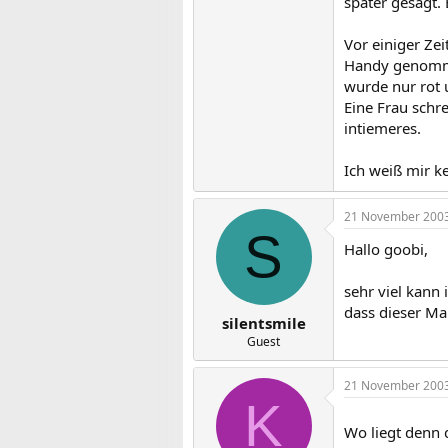
später gesagt.
Vor einiger Ze
Handy genommen
wurde nur rot 
Eine Frau schr
intiemeres.
Ich weiß mir k
21 November 200
S
Hallo goobi,
sehr viel kann 
dass dieser Man
silentsmile
Guest
21 November 200
K
Wo liegt denn d