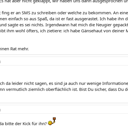
 Es hat aber nicht geklappt, wir haben uns dann ausgesprochen 
it fing er an SMS zu schreiben oder welche zu bekommen. An ein
 einfach so aus Spaß, da ist er fast ausgerastet. Ich habe ihn
und sagte es sei nichts. Irgendwann hat mich die Neugier gepack
eibt ihm wohl öfters, ich zietiere: ich habe Gänsehaut von dein
einen Rat mehr.
3
ich da leider nicht sagen, es sind ja auch nur wenige Information
n vermutlich ziemlich oberflächlich ist. Bist Du sicher, dass Du de
3
a bitte der Kick für ihn?