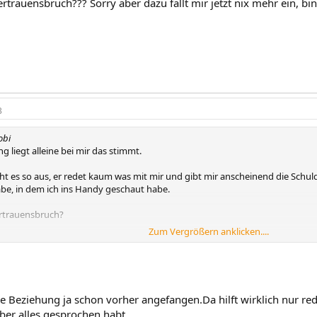
rtrauensbruch??? Sorry aber dazu fällt mir jetzt nix mehr ein, bin
3
obi
g liegt alleine bei mir das stimmt.
 es so aus, er redet kaum was mit mir und gibt mir anscheinend die Schuld 
be, in dem ich ins Handy geschaut habe.
ertrauensbruch?
Zum Vergrößern anklicken....
r mich, ich werde ihm eine letzte Chance geben und mit ihm reden. Ich kann
rst zusammengezogen sind. Seine Aussage: Jetzt wo wir zusammen wohnen 
re Beziehung an.
die Beziehung ja schon vorher angefangen.Da hilft wirklich nur re
über alles gesprochen habt.