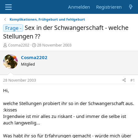
Anmelden
Registrieren
Komplikationen, Frühgeburt und Fehlgeburt
Sex in der Schwangerschaft - welche
Frage -
Stellungen ??
E
E
Cosma2202
28 November 2003
r
r
s
s
Cosma2202
t
t
Mitglied
e
e
l
l
l
l
28 November 2003
#1
e
t
r
a
Hi,
m
welche Stellungen probiert ihr so in der Schwangerschaft aus.
:kisses
Irgendwie ist mir alles zu riskant - und immer die selbe ist
auch langweilig...
Was habt ihr so für Erfahrungen gemacht - würde mich über