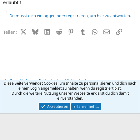
erlaubt !
Du musst dich einloggen oder registrieren, um hier zu antworten.
X (Twitter)
Bluesky
LinkedIn
Reddit
Pinterest
Tumblr
WhatsApp
E-Mail
Link
Teilen:
Komplikationen, Frühgeburt und Fehlgeburt
Diese Seite verwendet Cookies, um Inhalte zu personalisieren und dich nach
einem Login angemeldet zu halten, wenn du registriert bist.
Durch die weitere Nutzung unserer Webseite erklärst du dich damit
Kontakt
Nutzungsbedingungen
Datenschutz
Hilfe
R
einverstanden.
S
S
®
Community platform by XenForo
© 2010-2026 XenForo Ltd.
Akzeptieren
Erfahre mehr…