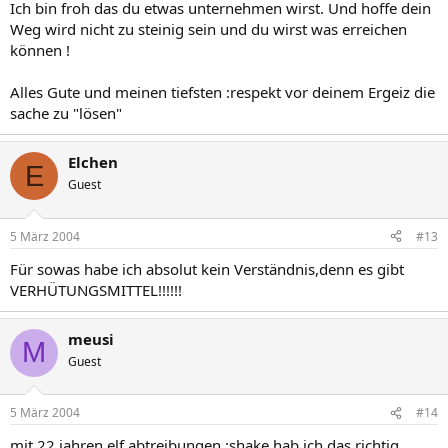
Ich bin froh das du etwas unternehmen wirst. Und hoffe dein
Weg wird nicht zu steinig sein und du wirst was erreichen
können !
Alles Gute und meinen tiefsten :respekt vor deinem Ergeiz die
sache zu "lösen"
Elchen
E
Guest
5 März 2004
#13
Für sowas habe ich absolut kein Verständnis,denn es gibt
VERHÜTUNGSMITTEL!!!!!!
meusi
M
Guest
5 März 2004
#14
mit 22 jahren elf abtreibungen :shake hab ich das richtig