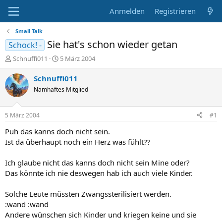
Anmelden
Registrieren
Small Talk
Sie hat's schon wieder getan
Schock! -
E
E
Schnuffi011
5 März 2004
r
r
s
s
Schnuffi011
t
t
Namhaftes Mitglied
e
e
l
l
l
l
5 März 2004
#1
e
t
r
a
Puh das kanns doch nicht sein.
m
Ist da überhaupt noch ein Herz was fühlt??
Ich glaube nicht das kanns doch nicht sein Mine oder?
Das könnte ich nie deswegen hab ich auch viele Kinder.
Solche Leute müssten Zwangssterilisiert werden.
:wand :wand
Andere wünschen sich Kinder und kriegen keine und sie