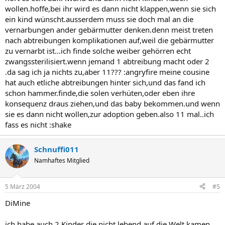
wollen.hoffe,bei ihr wird es dann nicht klappen,wenn sie sich
ein kind wünscht.ausserdem muss sie doch mal an die
vernarbungen ander gebärmutter denken.denn meist treten
nach abtreibungen komplikationen auf,weil die gebärmutter
zu vernarbt ist...ich finde solche weiber gehörren echt
zwangssterilisiert.wenn jemand 1 abtreibung macht oder 2
.da sag ich ja nichts zu,aber 11??? :angryfire meine cousine
hat auch etliche abtreibungen hinter sich,und das fand ich
schon hammer.finde,die solen verhüten,oder eben ihre
konsequenz draus ziehen,und das baby bekommen.und wenn
sie es dann nicht wollen,zur adoption geben.also 11 mal..ich
fass es nicht :shake
Schnuffi011
Namhaftes Mitglied
5 März 2004
#5
DiMine
ich habe auch 2 Kinder die nicht lebend auf die Welt kamen