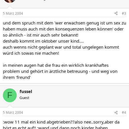
5 März 2004
#3
und dem spruch mit dem 'wer erwachsen genug ist um sex zu
haben muss auch mit den konsequenzen leben können' oder
so ähnlich - ist mir auch sehr bekannt!
deshalb kommt im oktober unser kind....
auch wenns nicht geplant war und total ungelegen kommt
würd ich sowas nie machen!
in meinen augen hat die frau ein wirklich krankhaftes
problem und gehört in ärztliche betreuung - und weg von
ihrem 'freund'
fussel
F
Guest
5 März 2004
#4
:wow 11 mal ein kind abgetrieben??also nee..sorry,aber da
hört es echt auf!! :wand und dann noch kinder haben