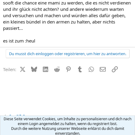
sooft die chance eine mami zu werden, die es nicht verdienen
und ihr glück nicht achten? und andere wiederrum warten
und versuchen und machen und würden alles dafür geben,
ein kleines bündel in den armen zu halten, aber nichts
passiert...
es ist zum :heul
Du musst dich einloggen oder registrieren, um hier zu antworten.
X (Twitter)
Bluesky
LinkedIn
Reddit
Pinterest
Tumblr
WhatsApp
E-Mail
Link
Teilen:
Small Talk
Diese Seite verwendet Cookies, um Inhalte zu personalisieren und dich nach
einem Login angemeldet zu halten, wenn du registriert bist.
Durch die weitere Nutzung unserer Webseite erklärst du dich damit
Kontakt
Nutzungsbedingungen
Datenschutz
Hilfe
R
einverstanden.
S