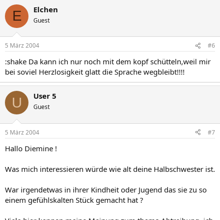
Elchen
E
Guest
5 März 2004
#6
:shake Da kann ich nur noch mit dem kopf schütteln,weil mir
bei soviel Herzlosigkeit glatt die Sprache wegbleibt!!!!
User 5
U
Guest
5 März 2004
#7
Hallo Diemine !
Was mich interessieren würde wie alt deine Halbschwester ist.
War irgendetwas in ihrer Kindheit oder Jugend das sie zu so
einem gefühlskalten Stück gemacht hat ?