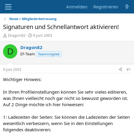
Anmelden
Registrieren
News + Mitgliederbetreuung
Signaturen und Schnellantwort aktivieren!
E
E
Dragon82
9 Juni 2003
r
r
s
s
Dragon82
D
t
t
EF-Team
Teammitglied
e
e
l
l
l
l
9 Juni 2003
#1
e
t
r
a
Wichtiger Hinweis:
m
In Ihren Profileinstellungen können Sie sehr vieles editieren,
was Ihnen vielleicht noch gar nicht so bewusst geworden ist.
Auf 2 Dinge möchte ich hier hinweisen:
1: Ladezeiten der Seiten: Sie können die Ladezeiten der Seiten
wesentlich verbessern, wenn Sie in den Einstellungen
folgendes deaktivieren: