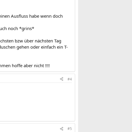
 einen Ausfluss habe wenn doch
auch noch *grins*
nächsten bzw über nächsten Tag
duschen gehen oder einfach ein T-
men hoffe aber nicht !!!!
#4
#5