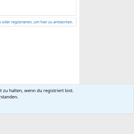
 oder registrieren, um hier zu antworten.
zu halten, wenn du registriert bist.
gsbedingungen
Datenschutz
Hilfe
R
rstanden.
S
S