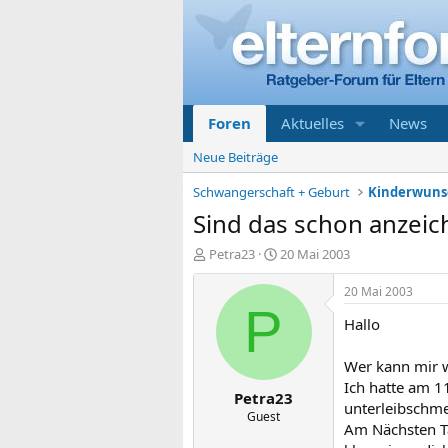
Foren
Aktuelles
News
Neue Beiträge
Schwangerschaft + Geburt
Kinderwunsc
Sind das schon anzeic
E
E
Petra23
20 Mai 2003
r
r
s
s
20 Mai 2003
t
t
P
Hallo
e
e
l
l
l
l
Wer kann mir w
e
t
Ich hatte am 1
Petra23
r
a
unterleibschmer
m
Guest
Am Nächsten Ta