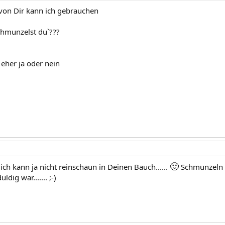
 von Dir kann ich gebrauchen
hmunzelst du`???
eher ja oder nein
🙂
ch kann ja nicht reinschaun in Deinen Bauch......
Schmunzeln m
dig war....... ;-)