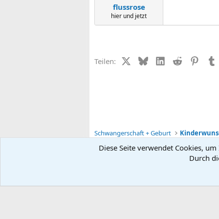
flussrose
hier und jetzt
X (Twitter)
Bluesky
LinkedIn
Reddit
Pinter
Teilen:
Schwangerschaft + Geburt
Kinderwunsc
Diese Seite verwendet Cookies, um I
Durch di