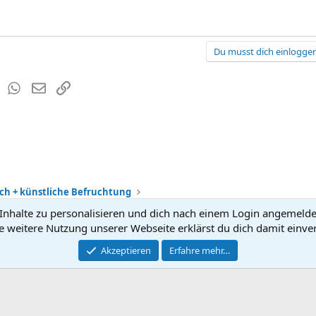
Du musst dich einloggen
est
Tumblr
WhatsApp
E-Mail
Link
h + künstliche Befruchtung
nhalte zu personalisieren und dich nach einem Login angemeldet 
Kontakt
Nutzun
e weitere Nutzung unserer Webseite erklärst du dich damit einve
®
Community platform by XenForo
Akzeptieren
Erfahre mehr…
© 2010-2026 XenForo Ltd.