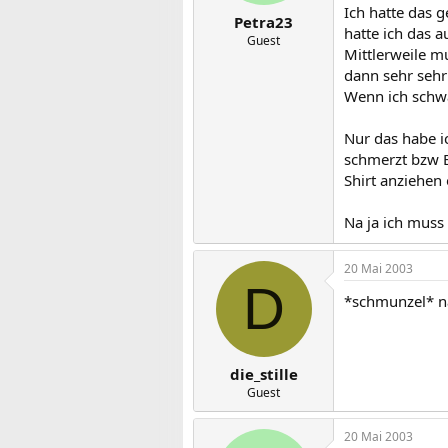
Ich hatte das 
Petra23
hatte ich das a
Guest
Mittlerweile m
dann sehr sehr
Wenn ich schwa
Nur das habe i
schmerzt bzw B
Shirt anziehen
Na ja ich muss 
20 Mai 2003
D
*schmunzel* na,
die_stille
Guest
20 Mai 2003