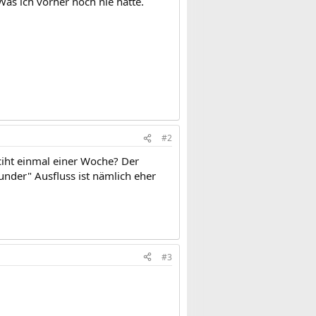
as ich vorher noch nie hatte.
#2
nciht einmal einer Woche? Der
sunder" Ausfluss ist nämlich eher
#3