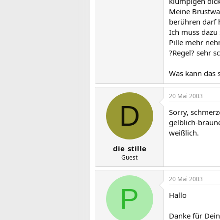
klumpigen dick
Meine Brustwa
berühren darf 
Ich muss dazu 
Pille mehr neh
?Regel? sehr s
Was kann das s
20 Mai 2003
D
Sorry, schmerz
gelblich-braune
weißlich.
die_stille
Guest
20 Mai 2003
P
Hallo
Danke für Dein