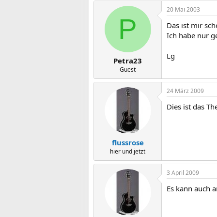
20 Mai 2003
P
Das ist mir sc
Ich habe nur g
Lg
Petra23
Guest
24 März 2009
Dies ist das T
flussrose
hier und jetzt
3 April 2009
Es kann auch 