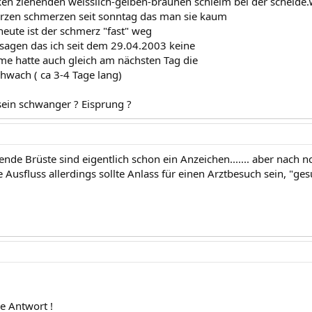
en ziehenden weisslich-gelben-braunen schleim bei der scheide.W
rzen schmerzen seit sonntag das man sie kaum
heute ist der schmerz "fast" weg
sagen das ich seit dem 29.04.2003 keine
me hatte auch gleich am nächsten Tag die
chwach ( ca 3-4 Tage lang)
ein schwanger ? Eisprung ?
ende Brüste sind eigentlich schon ein Anzeichen....... aber nach 
 Ausfluss allerdings sollte Anlass für einen Arztbesuch sein, "ge
e Antwort !