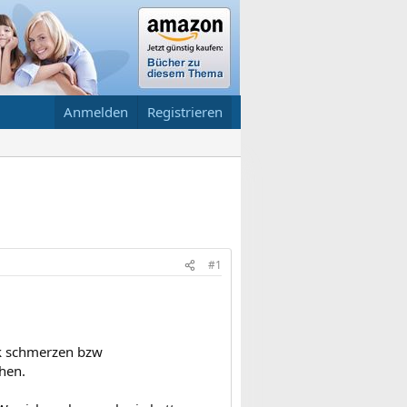
Anmelden
Registrieren
#1
ck schmerzen bzw
chen.