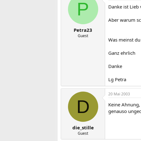
P
Danke ist Lieb
Aber warum sc
Petra23
Guest
Was meinst du 
Ganz ehrlich
Danke
Lg Petra
20 Mai 2003
D
Keine Ahnung, i
genauso ungedul
die_stille
Guest