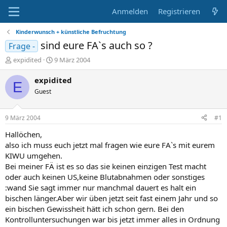
Anmelden
Registrieren
Kinderwunsch + künstliche Befruchtung
sind eure FA`s auch so ?
Frage -
E
E
expidited
9 März 2004
r
r
s
s
expidited
E
t
t
Guest
e
e
l
l
l
l
9 März 2004
#1
e
t
r
a
Hallöchen,
m
also ich muss euch jetzt mal fragen wie eure FA`s mit eurem
KIWU umgehen.
Bei meiner FÄ ist es so das sie keinen einzigen Test macht
oder auch keinen US,keine Blutabnahmen oder sonstiges
:wand Sie sagt immer nur manchmal dauert es halt ein
bischen länger.Aber wir üben jetzt seit fast einem Jahr und so
ein bischen Gewissheit hätt ich schon gern. Bei den
Kontrolluntersuchungen war bis jetzt immer alles in Ordnung