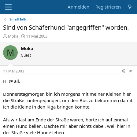
Anmelden
Registrieren
Small Talk
Sind von Schäferhund "angegriffen" worden.
E
E
Moka
11 Mai 2003
r
r
s
s
Moka
M
t
t
Guest
e
e
l
l
l
l
11 Mai 2003
#1
e
t
r
a
Hi @ all.
m
Donnerstagmorgen bin ich morgens mit meiner Kleinen hier
die Straße runtergegangen, um den Bus zu bekommen damit
ich die Kleine in den Kiga bringen konnte.
Als wir fast am Ende der Straße waren, hörte ich auf einmal
einen Hund bellen. Dachte mir aber nichts dabei, weil hier in
der Straße viele Hunde leben.