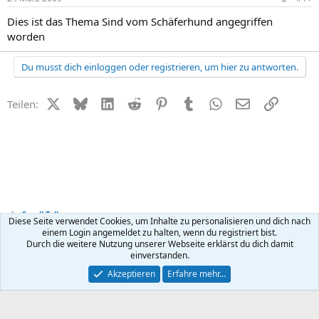
Dies ist das Thema Sind vom Schäferhund angegriffen
worden
Du musst dich einloggen oder registrieren, um hier zu antworten.
X (Twitter)
Bluesky
LinkedIn
Reddit
Pinterest
Tumblr
WhatsApp
E-Mail
Link
Teilen:
Small Talk
Diese Seite verwendet Cookies, um Inhalte zu personalisieren und dich nach
einem Login angemeldet zu halten, wenn du registriert bist.
Durch die weitere Nutzung unserer Webseite erklärst du dich damit
Kontakt
Nutzungsbedingungen
Datenschutz
Hilfe
R
einverstanden.
S
S
®
Community platform by XenForo
© 2010-2026 XenForo Ltd.
Akzeptieren
Erfahre mehr…