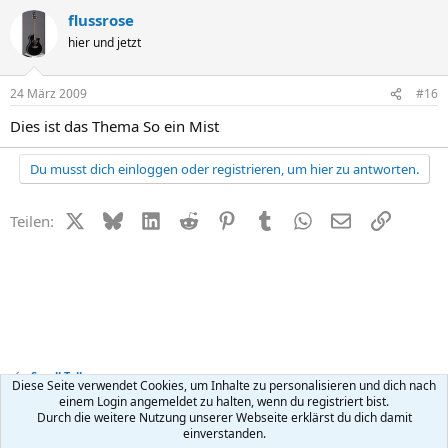
flussrose
hier und jetzt
24 März 2009
#16
Dies ist das Thema So ein Mist
Du musst dich einloggen oder registrieren, um hier zu antworten.
X (Twitter)
Bluesky
LinkedIn
Reddit
Pinterest
Tumblr
WhatsApp
E-Mail
Link
Teilen:
Small Talk
Diese Seite verwendet Cookies, um Inhalte zu personalisieren und dich nach
einem Login angemeldet zu halten, wenn du registriert bist.
Durch die weitere Nutzung unserer Webseite erklärst du dich damit
Kontakt
Nutzungsbedingungen
Datenschutz
Hilfe
R
einverstanden.
S
S