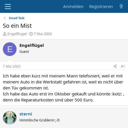
Anmelden
Registrieren
Small Talk
So ein Mist
E
E
Engelflügel
7 Mai 2003
r
r
s
s
Engelflügel
E
t
t
Guest
e
e
l
l
l
l
7 Mai 2003
#1
e
t
r
a
Ich habe eben kurz mit meinem Mann telefoniert, weil er mit
m
meinem Auto in die Werkstatt gefahren ist, weil es nicht über
den Tüv gekommen ist.
Ich habe das Auto erst im Oktober gekauft und könnte :kotz: ,
denn die Reparaturkosten sind über 500 Euro.
sterni
Himmlische Grüblerin ;-D