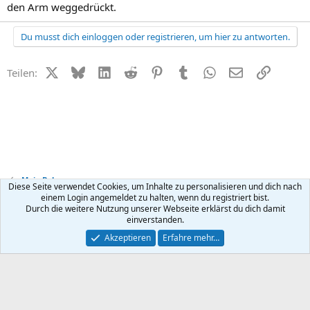
den Arm weggedrückt.
Du musst dich einloggen oder registrieren, um hier zu antworten.
X (Twitter)
Bluesky
LinkedIn
Reddit
Pinterest
Tumblr
WhatsApp
E-Mail
Link
Teilen:
Mein Baby
Diese Seite verwendet Cookies, um Inhalte zu personalisieren und dich nach
einem Login angemeldet zu halten, wenn du registriert bist.
Durch die weitere Nutzung unserer Webseite erklärst du dich damit
Kontakt
Nutzungsbedingungen
Datenschutz
Hilfe
R
einverstanden.
S
S
®
Community platform by XenForo
© 2010-2026 XenForo Ltd.
Akzeptieren
Erfahre mehr…