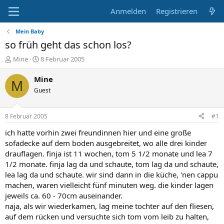
Anmelden
Registrieren
Mein Baby
so früh geht das schon los?
E
E
Mine
8 Februar 2005
r
r
s
s
Mine
M
t
t
Guest
e
e
l
l
l
l
8 Februar 2005
#1
e
t
r
a
ich hatte vorhin zwei freundinnen hier und eine große
m
sofadecke auf dem boden ausgebreitet, wo alle drei kinder
drauflagen. finja ist 11 wochen, tom 5 1/2 monate und lea 7
1/2 monate. finja lag da und schaute, tom lag da und schaute,
lea lag da und schaute. wir sind dann in die küche, 'nen cappu
machen, waren vielleicht fünf minuten weg. die kinder lagen
jeweils ca. 60 - 70cm auseinander.
naja, als wir wiederkamen, lag meine tochter auf den fliesen,
auf dem rücken und versuchte sich tom vom leib zu halten,