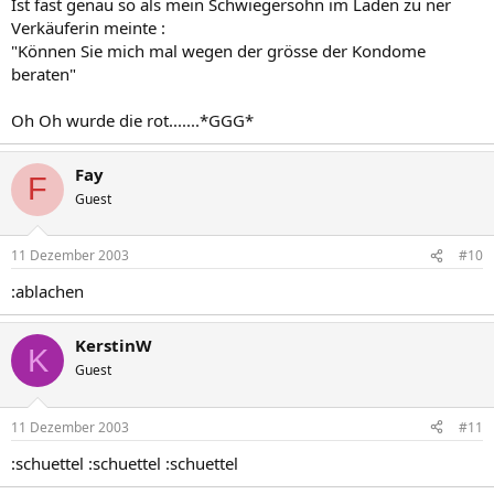
Ist fast genau so als mein Schwiegersohn im Laden zu ner
Verkäuferin meinte :
"Können Sie mich mal wegen der grösse der Kondome
beraten"
Oh Oh wurde die rot.......*GGG*
Fay
F
Guest
11 Dezember 2003
#10
:ablachen
KerstinW
K
Guest
11 Dezember 2003
#11
:schuettel :schuettel :schuettel