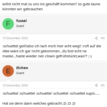
willst nicht mal zu uns ins geschäft kommen? so gute laune
könnten wir gebrauchen
fussel
F
Guest
10 Dezember 2003
#4
:schuettel geil!!also ich lach mich hier echt weg!! :rofl auf die
idee wäre ich gar nicht gekommen...du bist echt ne
maske...haste wieder nen clown gefrühstückt,was?? ;-)
Elchen
E
Guest
10 Dezember 2003
#5
:schuettel :schuettel :schuettel :schuettel :schuettel supiii.....
Hat sie denn dann welches gebracht ;D ;D ;D