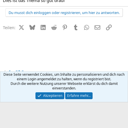
Dies ist das Thema so gut drauf
Du musst dich einloggen oder registrieren, um hier zu antworten.
X (Twitter)
Bluesky
LinkedIn
Reddit
Pinterest
Tumblr
WhatsApp
E-Mail
Link
Teilen:
Small Talk
Diese Seite verwendet Cookies, um Inhalte zu personalisieren und dich nach
einem Login angemeldet zu halten, wenn du registriert bist.
Durch die weitere Nutzung unserer Webseite erklärst du dich damit
Kontakt
Nutzungsbedingungen
Datenschutz
Hilfe
R
einverstanden.
S
S
®
Community platform by XenForo
© 2010-2026 XenForo Ltd.
Akzeptieren
Erfahre mehr…