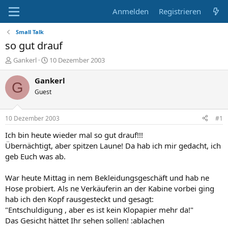
Anmelden
Registrieren
Small Talk
so gut drauf
E
E
Gankerl
10 Dezember 2003
r
r
s
s
Gankerl
G
t
t
Guest
e
e
l
l
l
l
10 Dezember 2003
#1
e
t
r
a
Ich bin heute wieder mal so gut drauf!!!
m
Übernächtigt, aber spitzen Laune! Da hab ich mir gedacht, ich
geb Euch was ab.
War heute Mittag in nem Bekleidungsgeschäft und hab ne
Hose probiert. Als ne Verkäuferin an der Kabine vorbei ging
hab ich den Kopf rausgesteckt und gesagt:
"Entschuldigung , aber es ist kein Klopapier mehr da!"
Das Gesicht hättet Ihr sehen sollen! :ablachen