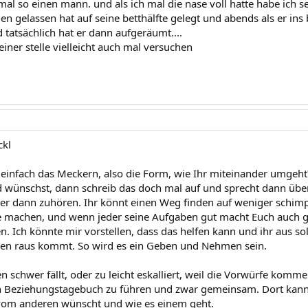
 mal so einen mann. und als ich mal die nase voll hatte habe ich 
egen gelassen hat auf seine betthälfte gelegt und abends als er ins
nd tatsächlich hat er dann aufgeräumt....
iner stelle vielleicht auch mal versuchen
ckl
 es einfach das Meckern, also die Form, wie Ihr miteinander umge
wünschst, dann schreib das doch mal auf und sprecht dann über
n er dann zuhören. Ihr könnt einen Weg finden auf weniger schim
ne machen, und wenn jeder seine Aufgaben gut macht Euch auch
. Ich könnte mir vorstellen, dass das helfen kann und ihr aus so
sen raus kommt. So wird es ein Geben und Nehmen sein.
 schwer fällt, oder zu leicht eskalliert, weil die Vorwürfe komme
n Beziehungstagebuch zu führen und zwar gemeinsam. Dort kann
vom anderen wünscht und wie es einem geht.