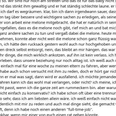
 so. wir sind nur noch am streiten und das ist für das baby nicht
 das stinkt ihm gewaltig und er hat ständig schlechte laune. er 
ich darf es wegräumen. klar, bin ich dann irgendwann sauer, dass 
n tag über bessere und wichtigere sachen zu erledigen, als se
er von arbeit eine melone mitgebracht. die hat er natürlich in se
ngefallen, dass es die melone noch gibt, rief mich an und bat mich,
 ganz andere sachen zu tun und vergaß dabei die melone. heute 
 nehmen, konnte aber nicht weil die melone schon ganz flüssig wa
n, ich hätte den rucksack gestern wohl auch nur hochgehoben und
den dreck selbst entsorgt, nein, das bleibt an mir hängen. das war j
r dinge, die mich wirklich ankotzen. auf ihn ist kein verlass. ich 
leben. dass unsere beziehung nur noch alltag ist. ich weiß auch 
 einfach mal für eine woche zu meinen eltern zu fahren, aber w
 habe auch schon versucht mit ihm zu reden, doch er hört gar nicht 
nn er mal was sagt, dann wird er ausfallend. ich möchte jemanden
jahren kann ich das wohl mal verlangen, oder nicht? ich meine, i
cht passt, wenn ich die ganze zeit am rummeckern bin. aber waru
leicht einfach zu konservativ? ich habe schon oft über eine tre
o sehr, dass ich am liebsten allein wäre. ich weiß einfach nicht wa
dentlich mit mir zu reden und auch mal dinge sieht, die gemach
ft, denn ich habe noch einen anderen "full-time-job".
nkbar, wenn mir einer von euch einen rat geben könnte.