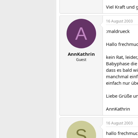
Viel Kraft und 
16 August 2003
A
:maldrueck
Hallo frechmuc
AnnKathrin
kein Rat, leide
Guest
Babyphase die 
dass es bald w
manchmal einf
einfach nur übe
Liebe Grüße un
AnnKathrin
16 August 2003
S
hallo frechmuc