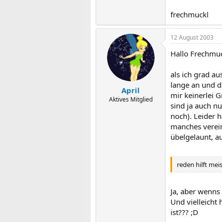
frechmuckl
12 August 2003
Hallo Frechmuc
als ich grad a
lange an und 
April
mir keinerlei G
Aktives Mitglied
sind ja auch nu
noch). Leider 
manches verein
übelgelaunt, a
reden hilft mei
Ja, aber wenns
Und vielleicht
ist??? ;D