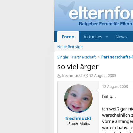
Foren
Aktuelles
News
Neue Beiträge
Single + Partnerschaft
Partnerschafts-
so viel ärger
E
E
frechmuckl
12 August 2003
r
r
s
s
12 August 2003
t
t
hallo...
e
e
l
l
l
l
ich weiß gar ni
e
t
warscheinlich z
frechmuckl
r
a
vorne anfangen
m
.:Super-Mutti:.
wir ein baby. i