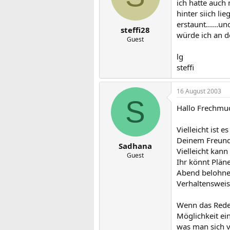
ich hatte auch
hinter siich li
erstaunt......u
steffi28
würde ich an de
Guest
lg
steffi
16 August 2003
S
Hallo Frechmu
Vielleicht ist
Deinem Freund 
Sadhana
Vielleicht kan
Guest
Ihr könnt Plä
Abend belohnen
Verhaltenswei
Wenn das Reden
Möglichkeit ei
was man sich 