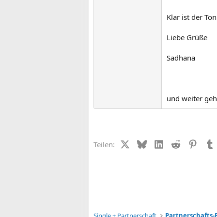
Klar ist der T
Liebe Grüße
Sadhana
und weiter gehts
X (Twitter)
Bluesky
LinkedIn
Reddit
Pinter
Teilen:
Single + Partnerschaft
Partnerschafts-