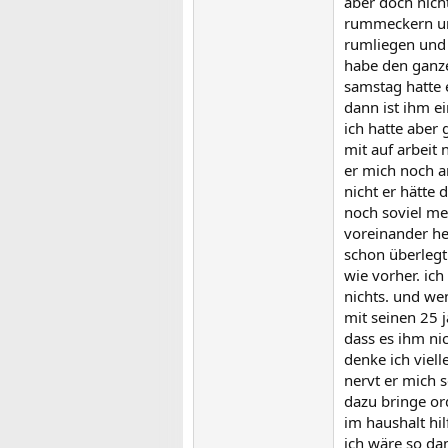
aber doch nicht
rummeckern und
rumliegen und 
habe den ganze
samstag hatte 
dann ist ihm ei
ich hatte aber
mit auf arbeit
er mich noch a
nicht er hätte 
noch soviel meh
voreinander her
schon überlegt
wie vorher. ich
nichts. und we
mit seinen 25 
dass es ihm ni
denke ich viel
nervt er mich s
dazu bringe or
im haushalt hil
ich wäre so da