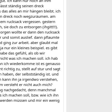
 gut. ich kann nur noch an ihm
lässt ständig seinen dreck
das alles an mir hängen bleibt. ich
inen dreck noch wegzuräumen. am
inem rucksack vergessen. gestern
 sie doch zu entsorgen (ihgitt!!!).
morgen wollte er dann den rucksack
r und somit auslief. dann pflaumte
 ging zur arbeit. aber glaubt mal
a nur ein kleines beispiel. es gibt
habe das gefühl, als ob wir
nicht was ich machen soll. ich hab
enn ich wiederkomme ist es genauso
richtig zu, stellt auf stur und sagt
 haben, der selbstständig ist. und
ch kann ihn ja irgendwo verstehen,
m versteht er nicht auch mich?
nnung nachgedacht, denn manchmal
s ich machen soll, bzw. wie ich ihn
t werden müssen und mir ein wenig