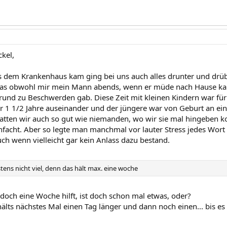
kel,
us dem Krankenhaus kam ging bei uns auch alles drunter und drübe
das obwohl mir mein Mann abends, wenn er müde nach Hause k
rund zu Beschwerden gab. Diese Zeit mit kleinen Kindern war für 
r 1 1/2 Jahre auseinander und der jüngere war von Geburt an ein s
hatten wir auch so gut wie niemanden, wo wir sie mal hingeben 
facht. Aber so legte man manchmal vor lauter Stress jedes Wor
uch wenn vielleicht gar kein Anlass dazu bestand.
stens nicht viel, denn das hält max. eine woche
 doch eine Woche hilft, ist doch schon mal etwas, oder?
 hälts nächstes Mal einen Tag länger und dann noch einen... bis