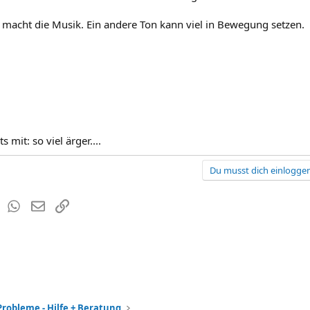
on macht die Musik. Ein andere Ton kann viel in Bewegung setzen.
 mit: so viel ärger....
Du musst dich einloggen
est
Tumblr
WhatsApp
E-Mail
Link
Probleme - Hilfe + Beratung