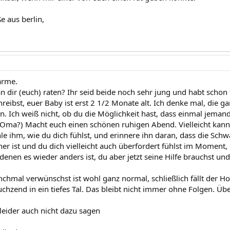
ße aus berlin,
arme.
an dir (euch) raten? Ihr seid beide noch sehr jung und habt sch
eibst, euer Baby ist erst 2 1/2 Monate alt. Ich denke mal, die gan
. Ich weiß nicht, ob du die Möglichkeit hast, dass einmal jeman
ne Oma?) Macht euch einen schönen ruhigen Abend. Vielleicht kan
hle ihm, wie du dich fühlst, und erinnere ihn daran, dass die Sc
her ist und du dich vielleicht auch überfordert fühlst im Moment, 
 denen es wieder anders ist, du aber jetzt seine Hilfe brauchst u
chmal verwünschst ist wohl ganz normal, schließlich fällt der 
hzend in ein tiefes Tal. Das bleibt nicht immer ohne Folgen. Über
leider auch nicht dazu sagen