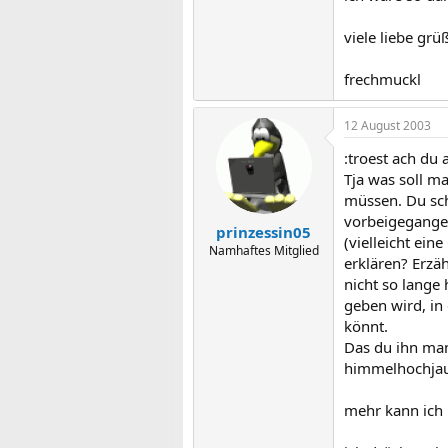
viele liebe grü
frechmuckl
12 August 2003
:troest ach du 
Tja was soll m
müssen. Du schr
vorbeigegangen
prinzessin05
(vielleicht ei
Namhaftes Mitglied
erklären? Erzä
nicht so lange 
geben wird, in
könnt.
Das du ihn man
himmelhochjauc
mehr kann ich 