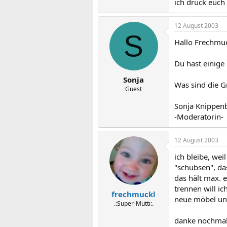
ich drück euc
12 August 2003
S
Hallo Frechmuc
Du hast einige
Sonja
Was sind die 
Guest
Sonja Knippen
-Moderatorin-
12 August 2003
ich bleibe, wei
"schubsen", das
das hält max. 
trennen will i
frechmuckl
neue möbel und 
.:Super-Mutti:.
danke nochmal 