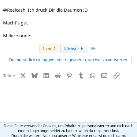
@Realcash: Ich drück Dir die Daumen ;D
Macht´s gut
Millie :sonne
Letzte
1 von 2
Nächste
Du musst dich einloggen oder registrieren, um hier zu antworten.
X (Twitter)
Bluesky
LinkedIn
Reddit
Pinterest
Tumblr
WhatsApp
E-Mail
Link
Teilen:
Kinderwunsch + künstliche Befruchtung
Diese Seite verwendet Cookies, um Inhalte zu personalisieren und dich nach
einem Login angemeldet zu halten, wenn du registriert bist.
Durch die weitere Nutzung unserer Webseite erklärst du dich damit
Kontakt
Nutzungsbedingungen
Datenschutz
Hilfe
R