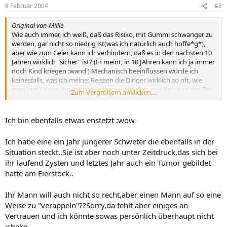
8 Februar 2004
#8
Original von Millie
Wie auch immer, ich weiß, daß das Risiko, mit Gummi schwanger zu
werden, gar nicht so niedrig ist(was ich natürlich auch hoffe*g*),
aber wie zum Geier kann ich verhindern, daß es in den nächsten 10
Jahren wirklich "sicher" ist? (Er meint, in 10 JAhren kann ich ja immer
noch Kind kriegen :wand ) Mechanisch beeinflussen würde ich
keinesfalls, was ich meine: Reissen die Dinger wirklich so oft, wie
man liest? Kann ihn ja nicht jedesmal abfüllen, nur damit er das Teil
Zum Vergrößern anklicken....
vergißt im Eifer des Gefechts*g*.Hat wer Erfahrungen? Werd ja
auch nicht jünger und die Kleine ist ja auch schon in der Schule,
länger wollt ich nicht mehr warten.
Ich bin ebenfalls etwas enstetzt :wow
*seufz*
Ich habe eine ein Jahr jüngerer Schweter die ebenfalls in der
Eine ungeduldige Millie :sonne
Situation steckt..Sie ist aber noch unter Zeitdruck,das sich bei
ihr laufend Zysten und letztes Jahr auch ein Tumor gebildet
hatte am Eierstock..
Ihr Mann will auch nicht so recht,aber einen Mann auf so eine
Weise zu "veräppeln"??Sorry,da fehlt aber einiges an
Vertrauen und ich könnte sowas persönlich überhaupt nicht
:shake