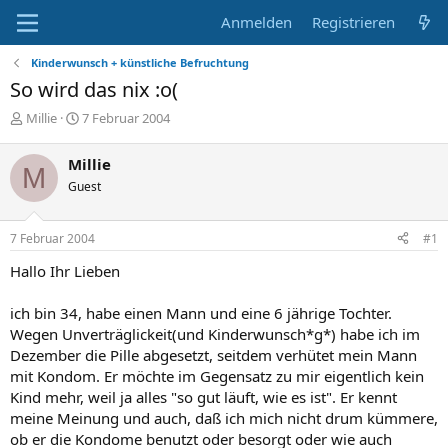
Anmelden
Registrieren
Kinderwunsch + künstliche Befruchtung
So wird das nix :o(
E
E
Millie
7 Februar 2004
r
r
s
s
Millie
M
t
t
Guest
e
e
l
l
l
l
7 Februar 2004
#1
e
t
r
a
Hallo Ihr Lieben
m
ich bin 34, habe einen Mann und eine 6 jährige Tochter.
Wegen Unverträglickeit(und Kinderwunsch*g*) habe ich im
Dezember die Pille abgesetzt, seitdem verhütet mein Mann
mit Kondom. Er möchte im Gegensatz zu mir eigentlich kein
Kind mehr, weil ja alles "so gut läuft, wie es ist". Er kennt
meine Meinung und auch, daß ich mich nicht drum kümmere,
ob er die Kondome benutzt oder besorgt oder wie auch