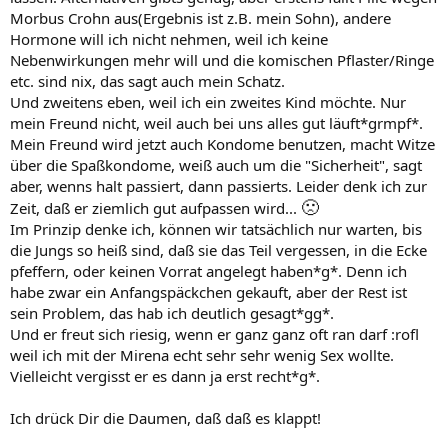
Morbus Crohn aus(Ergebnis ist z.B. mein Sohn), andere
Hormone will ich nicht nehmen, weil ich keine
Nebenwirkungen mehr will und die komischen Pflaster/Ringe
etc. sind nix, das sagt auch mein Schatz.
Und zweitens eben, weil ich ein zweites Kind möchte. Nur
mein Freund nicht, weil auch bei uns alles gut läuft*grmpf*.
Mein Freund wird jetzt auch Kondome benutzen, macht Witze
über die Spaßkondome, weiß auch um die "Sicherheit", sagt
aber, wenns halt passiert, dann passierts. Leider denk ich zur
🙁
Zeit, daß er ziemlich gut aufpassen wird...
Im Prinzip denke ich, können wir tatsächlich nur warten, bis
die Jungs so heiß sind, daß sie das Teil vergessen, in die Ecke
pfeffern, oder keinen Vorrat angelegt haben*g*. Denn ich
habe zwar ein Anfangspäckchen gekauft, aber der Rest ist
sein Problem, das hab ich deutlich gesagt*gg*.
Und er freut sich riesig, wenn er ganz ganz oft ran darf :rofl
weil ich mit der Mirena echt sehr sehr wenig Sex wollte.
Vielleicht vergisst er es dann ja erst recht*g*.
Ich drück Dir die Daumen, daß daß es klappt!