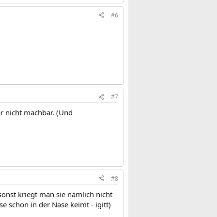
#6
#7
ar nicht machbar. (Und
#8
sonst kriegt man sie nämlich nicht
 schon in der Nase keimt - igitt)