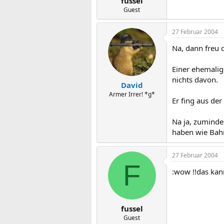
fussel
Guest
27 Februar 2004
Na, dann freu d
Einer ehemalig
nichts davon.
David
Armer Irrer! *g*
Er fing aus der
Na ja, zumind
haben wie Bahn
27 Februar 2004
F
:wow !!das kann
fussel
Guest