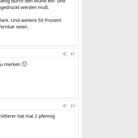
räftig durch den Mund ein- und
zugedrückt werden muß.
lark. Und weitere 50 Prozent
ernbar seien.
#2
🙂
p zu merken
#3
ittlerer hat mal 2 pfennig