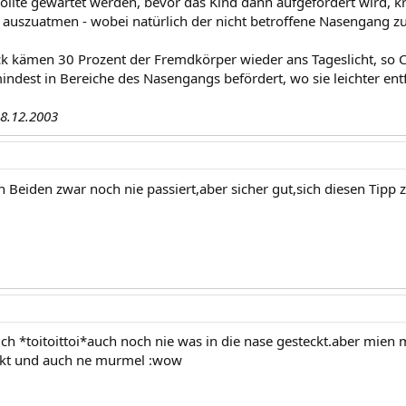
ollte gewartet werden, bevor das Kind dann aufgefordert wird, k
 auszuatmen - wobei natürlich der nicht betroffene Nasengang 
ck kämen 30 Prozent der Fremdkörper wieder ans Tageslicht, so C
ndest in Bereiche des Nasengangs befördert, wo sie leichter entf
18.12.2003
en Beiden zwar noch nie passiert,aber sicher gut,sich diesen Tip
ch *toitoittoi*auch noch nie was in die nase gesteckt.aber mien m
ckt und auch ne murmel :wow