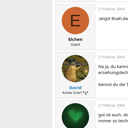
27 Februar 2004
E
:angst Boah,da
Elchen
Guest
27 Februar 2004
Na ja, du kann
erziehungstechn
Kennst du die 
David
Armer Irrer! *g*
27 Februar 2004
gut ist auch, 
immer so leich