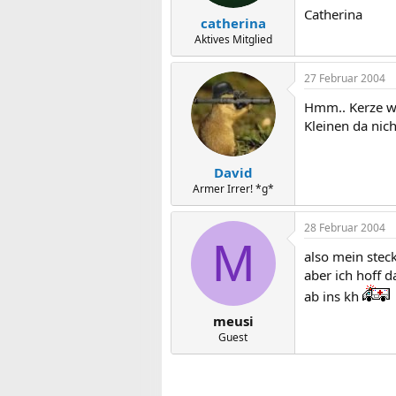
Catherina
catherina
Aktives Mitglied
27 Februar 2004
Hmm.. Kerze wir
Kleinen da nic
David
Armer Irrer! *g*
28 Februar 2004
M
also mein steck
aber ich hoff d
ab ins kh
meusi
Guest