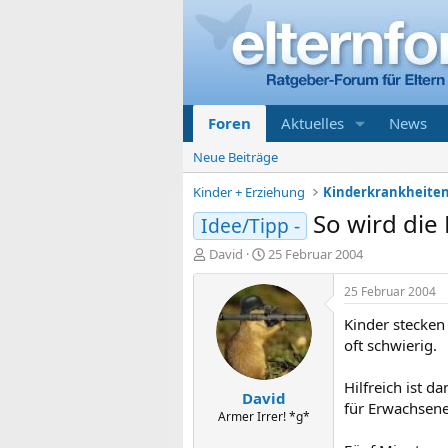
Foren
Aktuelles
News
Neue Beiträge
Kinder + Erziehung
So wird die
Idee/Tipp -
E
E
David
25 Februar 2004
r
r
s
s
25 Februar 2004
t
t
Kinder stecken
e
e
l
l
oft schwierig.
l
l
e
t
Hilfreich ist 
David
r
a
für Erwachsene
m
Armer Irrer! *g*