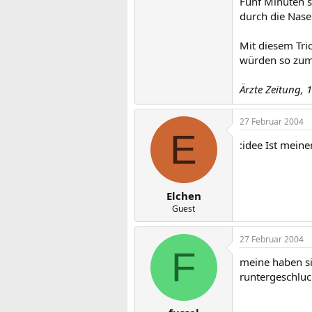
Fünf Minuten s
durch die Nase
Mit diesem Tri
würden so zumi
Ärzte Zeitung, 
27 Februar 2004
E
:idee Ist mein
Elchen
Guest
27 Februar 2004
F
meine haben si
runtergeschlu