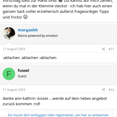
Vorschlag stets zur Hand sind!
Du kannst auf mich zählen,
wenn du mal in der Klemme steckst - ich hab hier auch einen
ganzen Sack voller erzieherisch äußerst fragwürdiger Tipps
😛
und Tricks!
morgashh
Mama powered by emotion
17 August 2003
#21
:ablachen :ablachen :ablachen
fussel
F
Guest
17 August 2003
#22
danke ann-kathrin :kisses ...werde auf dein liebes angebot
zurück kommen :rofl
Du musst dich einloggen oder registrieren, um hier zu antworten.