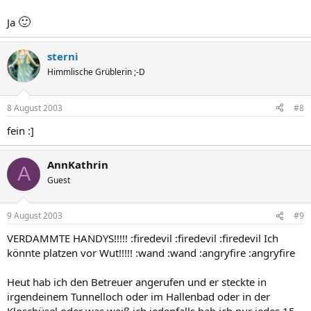
🙂
Ja
sterni
Himmlische Grüblerin ;-D
8 August 2003
#8
fein :]
AnnKathrin
A
Guest
9 August 2003
#9
VERDAMMTE HANDYS!!!!! :firedevil :firedevil :firedevil Ich
könnte platzen vor Wut!!!!! :wand :wand :angryfire :angryfire
Heut hab ich den Betreuer angerufen und er steckte in
irgendeinem Tunnelloch oder im Hallenbad oder in der