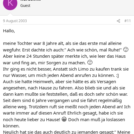
K
Guest
9 August 2003
#11
Hallo,
meine Tochter war 8 Jahre alt, als sie das erste mal alleine
🙂
wegfuhr. Erst dachte ich auch:" Ach wie schön, mal Ruhe!"
Aber keine 24 Stunden später merkte ich, wie leer das Haus
🙁
war und fing an, mir Sorgen zu machen.
Ihr ging es nicht besser, Anstatt sich Limo zu kaufen trank sie
nur Wasser, um mich jeden Abend anrufen zu können. :]
Auch sie hatte Heimweh, aber sie hätte es als Versagen
angesehen, nach Hause zu fahren. Also blieb sie und als sie
dann kam mußte sie feststellen, daß es doch sehr schön war.
Seit dem sind 6 Jahre vergangen und sie fährt regelmäßig
alleine weg. Trotzdem ruft sie meißt noch jeden Abend an! Ich
warte immer auf diesen Anruf! Ehrlich gesagt, habe ich sie
😀
noch heute lieber zu Hause!
Doch man muß ja loslassen
können.
Neulich hat sie das auch deutlich zu jemanden gesagt:" Meine