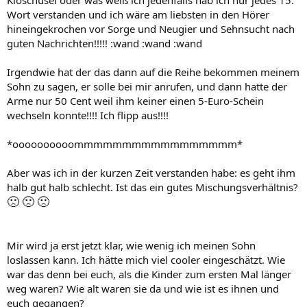
Kloschüsel oder was weiß ich jedenfalls hab ich nur jedes 15.
Wort verstanden und ich wäre am liebsten in den Hörer
hineingekrochen vor Sorge und Neugier und Sehnsucht nach
guten Nachrichten!!!!! :wand :wand :wand
Irgendwie hat der das dann auf die Reihe bekommen meinem
Sohn zu sagen, er solle bei mir anrufen, und dann hatte der
Arme nur 50 Cent weil ihm keiner einen 5-Euro-Schein
wechseln konnte!!!! Ich flipp aus!!!!
*oooooooooommmmmmmmmmmmmmmmm*
Aber was ich in der kurzen Zeit verstanden habe: es geht ihm
halb gut halb schlecht. Ist das ein gutes Mischungsverhältnis?
🙁
🙁
🙁
Mir wird ja erst jetzt klar, wie wenig ich meinen Sohn
loslassen kann. Ich hätte mich viel cooler eingeschätzt. Wie
war das denn bei euch, als die Kinder zum ersten Mal länger
weg waren? Wie alt waren sie da und wie ist es ihnen und
euch gegangen?