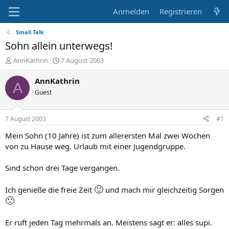
Anmelden
Registrieren
Small Talk
Sohn allein unterwegs!
E
E
AnnKathrin
7 August 2003
r
r
s
s
AnnKathrin
A
t
t
Guest
e
e
l
l
l
l
7 August 2003
#1
e
t
r
a
Mein Sohn (10 Jahre) ist zum allerersten Mal zwei Wochen
m
von zu Hause weg. Urlaub mit einer Jugendgruppe.
Sind schon drei Tage vergangen.
🙂
Ich genieße die freie Zeit
und mach mir gleichzeitig Sorgen
🙁
Er ruft jeden Tag mehrmals an. Meistens sagt er: alles supi.