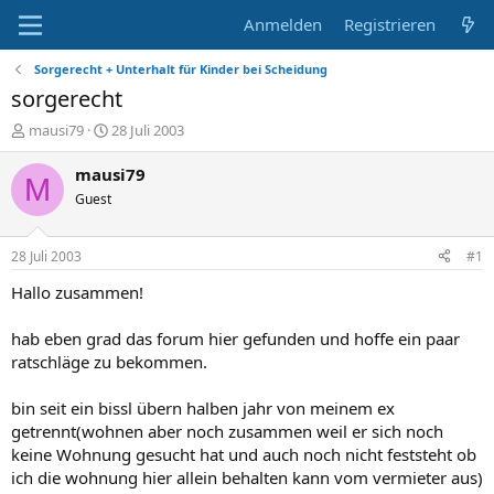
Anmelden
Registrieren
Sorgerecht + Unterhalt für Kinder bei Scheidung
sorgerecht
E
E
mausi79
28 Juli 2003
r
r
s
s
mausi79
M
t
t
Guest
e
e
l
l
l
l
28 Juli 2003
#1
e
t
r
a
Hallo zusammen!
m
hab eben grad das forum hier gefunden und hoffe ein paar
ratschläge zu bekommen.
bin seit ein bissl übern halben jahr von meinem ex
getrennt(wohnen aber noch zusammen weil er sich noch
keine Wohnung gesucht hat und auch noch nicht feststeht ob
ich die wohnung hier allein behalten kann vom vermieter aus)