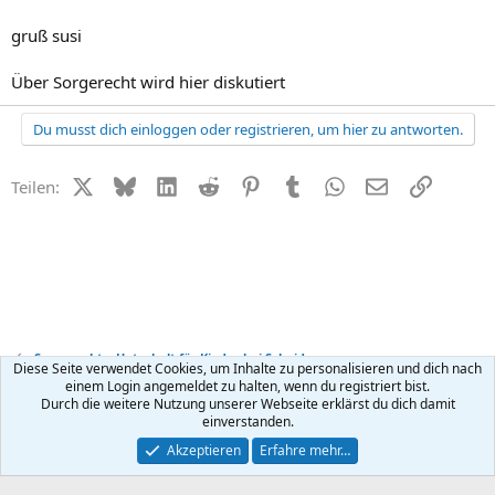
gruß susi
Über Sorgerecht wird hier diskutiert
Du musst dich einloggen oder registrieren, um hier zu antworten.
X (Twitter)
Bluesky
LinkedIn
Reddit
Pinterest
Tumblr
WhatsApp
E-Mail
Link
Teilen:
Sorgerecht + Unterhalt für Kinder bei Scheidung
Diese Seite verwendet Cookies, um Inhalte zu personalisieren und dich nach
einem Login angemeldet zu halten, wenn du registriert bist.
Durch die weitere Nutzung unserer Webseite erklärst du dich damit
Kontakt
Nutzungsbedingungen
Datenschutz
Hilfe
R
einverstanden.
S
S
®
Community platform by XenForo
© 2010-2026 XenForo Ltd.
Akzeptieren
Erfahre mehr…