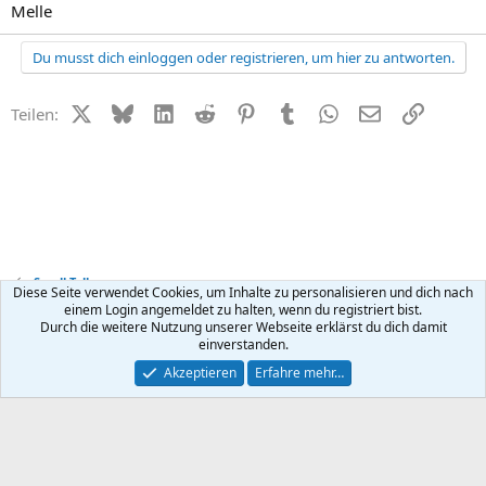
Melle
Du musst dich einloggen oder registrieren, um hier zu antworten.
X (Twitter)
Bluesky
LinkedIn
Reddit
Pinterest
Tumblr
WhatsApp
E-Mail
Link
Teilen:
Small Talk
Diese Seite verwendet Cookies, um Inhalte zu personalisieren und dich nach
einem Login angemeldet zu halten, wenn du registriert bist.
Durch die weitere Nutzung unserer Webseite erklärst du dich damit
Kontakt
Nutzungsbedingungen
Datenschutz
Hilfe
R
einverstanden.
S
S
®
Community platform by XenForo
© 2010-2026 XenForo Ltd.
Akzeptieren
Erfahre mehr…