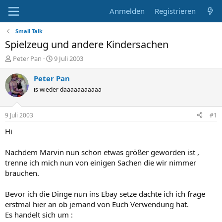
Anmelden
Registrieren
Small Talk
Spielzeug und andere Kindersachen
E
E
Peter Pan
9 Juli 2003
r
r
s
s
Peter Pan
t
t
is wieder daaaaaaaaaaa
e
e
l
l
l
l
9 Juli 2003
#1
e
t
r
a
Hi
m
Nachdem Marvin nun schon etwas größer geworden ist ,
trenne ich mich nun von einigen Sachen die wir nimmer
brauchen.
Bevor ich die Dinge nun ins Ebay setze dachte ich ich frage
erstmal hier an ob jemand von Euch Verwendung hat.
Es handelt sich um :