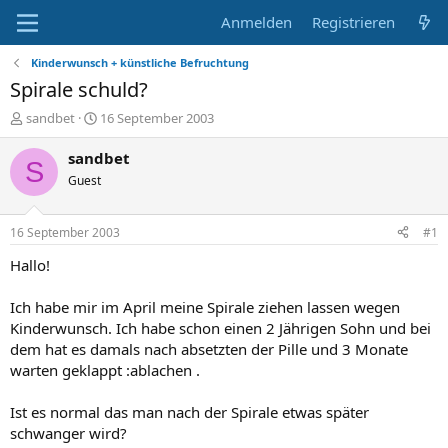
Anmelden
Registrieren
Kinderwunsch + künstliche Befruchtung
Spirale schuld?
E
E
sandbet
16 September 2003
r
r
s
s
sandbet
S
t
t
Guest
e
e
l
l
l
l
16 September 2003
#1
e
t
r
a
Hallo!
m
Ich habe mir im April meine Spirale ziehen lassen wegen
Kinderwunsch. Ich habe schon einen 2 Jährigen Sohn und bei
dem hat es damals nach absetzten der Pille und 3 Monate
warten geklappt :ablachen .
Ist es normal das man nach der Spirale etwas später
schwanger wird?