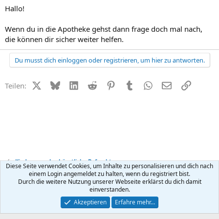
Hallo!
Wenn du in die Apotheke gehst dann frage doch mal nach,
die können dir sicher weiter helfen.
Du musst dich einloggen oder registrieren, um hier zu antworten.
X (Twitter)
Bluesky
LinkedIn
Reddit
Pinterest
Tumblr
WhatsApp
E-Mail
Link
Teilen:
Kinderwunsch + künstliche Befruchtung
Diese Seite verwendet Cookies, um Inhalte zu personalisieren und dich nach
einem Login angemeldet zu halten, wenn du registriert bist.
Durch die weitere Nutzung unserer Webseite erklärst du dich damit
Kontakt
Nutzungsbedingungen
Datenschutz
Hilfe
R
einverstanden.
S
S
®
Community platform by XenForo
© 2010-2026 XenForo Ltd.
Akzeptieren
Erfahre mehr…