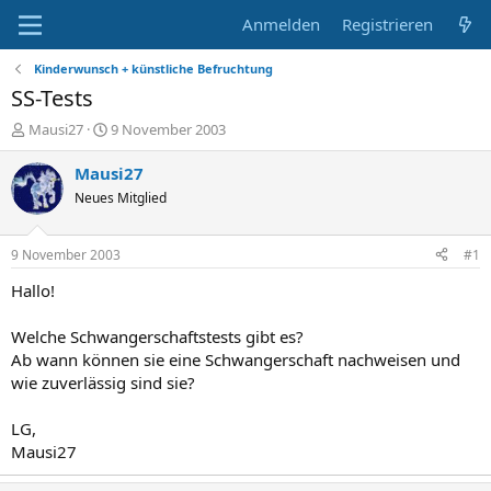
Anmelden
Registrieren
Kinderwunsch + künstliche Befruchtung
SS-Tests
E
E
Mausi27
9 November 2003
r
r
s
s
Mausi27
t
t
Neues Mitglied
e
e
l
l
l
l
9 November 2003
#1
e
t
r
a
Hallo!
m
Welche Schwangerschaftstests gibt es?
Ab wann können sie eine Schwangerschaft nachweisen und
wie zuverlässig sind sie?
LG,
Mausi27