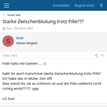
Anmelden
Registrieren
Small Talk
Starke Zwischenblutung trotz Pille???
E
E
Susi
8 Mai 2003
r
r
s
s
Susi
S
t
t
Aktives Mitglied
e
e
l
l
l
l
8 Mai 2003
#1
e
t
r
a
Halli hallo die Damen ... ;-)
m
habt ihr auch manchmal starke Zwischenblutung trotz Pille?
Ich habe das in letzter Zeit oft!
Was meint ihr, ob es schlimm ist und die Pille vielleicht nicht
richtig wirkt????? :gap
LG Susi