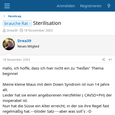
Anmelden
Registrieren
Handicap
Sterilisation
brauche Rat -
E
E
Drea39
18 November 2003
r
r
s
s
Drea39
t
t
Neues Mitglied
e
e
l
l
l
l
18 November 2003
#1
e
t
r
a
Hallo, ich hoffe, dass ich hier nicht ein zu "heißes" Thema
m
beginne!
Meine kleine Maus mit dem Down Syndrom ist nun 14 Jahre
alt.
Leider hat sie einen angeborenen Herzfehler ( CAVSD+PH) der
inoperabel ist.
Nun hat die Süsse ein Alter erreicht, in der sie ihre Regel fast
regelmäßig hat.---blöder Satz----aber was soll´s :-D