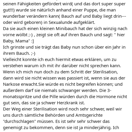
seinen Fähigkeiten gefördert wird( und das dort super super
gut!!!) wurde sie nätürlich anhand einer Puppe, die man
wunderbar verändern kann( Bauch auf und Baby liegt drin---
oder wird geboren) in Sexualunde aufgeklärt.
Da sie auch einen kleinen Minibauch hat der sich winzig nach
vorne wölbt ;-) , zeigt sie oft auf ihren Bauch und sagt: " hier
Baby, Mama" :]
Ich grinste und sie trägt das Baby nun schon über ein Jahr in
ihrem Bauch. ;-)
Vielleicht konnte ich euch hiermit etwas erklären, um zu
verstehen warum ich mit ihr darüber nicht sprechen kann.
Wenn ich mich nun doch zu dem Schritt der Sterilisation,
dann wird sie nicht wissen was passiert ist, wenn sie aus der
Narkose erwacht.Sie würde es nicht begreifen können; und
außerdem darf sie niemals schwanger werden. Die 3-
monatsspritze und die Pille würden durch die Hormone nicht
gut sein, das sie ja schwer Herzkrank ist.
Der Weg einer Sterilisation wird noch sehr schwer, weil wir
uns durch sämtliche Behörden und Amtsgerichte
"durchschlagen" müssen. Es ist sehr sehr schwer das
genemigt zu bekommen, denn sie ist ja minderjährig. Ich