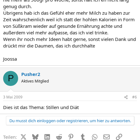
genug durch.
Übrigens hab ich das Gefühl eher mehr Milch zu haben zur
Zeit wahrscheinlich weil ich statt der hohlen Kalorien in Form
von Süßkram wieder auf gesunde Ernährung achte und
außerdem viel mehr aufpasse, das ich viel trinke.
Wenn ihr noch mehr Ideen habt gerne, sonst vielen Dank und
drückt mir die Daumen, das ich durchhalte
Joossa
Pusher2
P
Aktives Mitglied
3 Mai 2009
#6
Dies ist das Thema: Stillen und Diät
Du musst dich einloggen oder registrieren, um hier zu antworten.
X (Twitter)
Bluesky
LinkedIn
Reddit
Pinterest
Tumblr
WhatsApp
E-Mail
Link
Teilen: