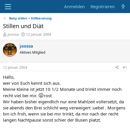
Anmelden
Registrieren
Baby stillen + Stillberatung
Stillen und Diät
E
E
joossa
12 Januar 2004
r
r
s
s
joossa
t
t
Aktives Mitglied
e
e
l
l
l
l
12 Januar 2004
#1
e
t
r
a
Hallo,
m
wer von Euch kennt sich aus.
Meine Kleine ist jetzt 10 1/2 Monate und trinkt immer noch
😛
recht viel bei mir.
rost
Wir haben bisher eigendlich nur eine Mahlzeit vollersetzt, da
sie abends den Brei schlicht weg verweigert :uebel . Morgens
bin ich froh, wenn sie bei mir trinkt, da mir nach der recht
langen Nachtpause sonst schier der Busen platzt.