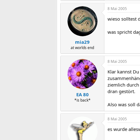
8 Mai 2005
wieso solltest 
was spricht d
mia29
at worlds end
8 Mai 2005
Klar kannst Du
zusammenhängen
ziemlich durch 
dran gestört.
EA 80
*is back*
Also was soll 
8 Mai 2005
es wurde alles