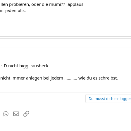
tillen probieren, oder die mumi?? :applaus
r jedenfalls.
t :-D nicht biggi :ausheck
nicht immer anlegen bei jedem ........... wie du es schreibst.
Du musst dich einloggen
est
Tumblr
WhatsApp
E-Mail
Link