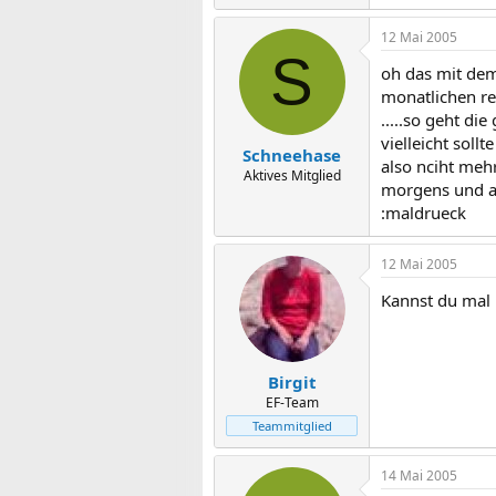
12 Mai 2005
S
oh das mit dem 
monatlichen re
.....so geht di
vielleicht soll
Schneehase
also nciht meh
Aktives Mitglied
morgens und ab
:maldrueck
12 Mai 2005
Kannst du mal 
Birgit
EF-Team
Teammitglied
14 Mai 2005