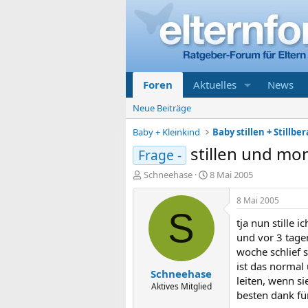
Foren
Aktuelles
News
Neue Beiträge
Baby + Kleinkind
Baby stillen + Stillbe
stillen und mon
Frage -
E
E
Schneehase
8 Mai 2005
r
r
s
s
8 Mai 2005
t
t
S
tja nun stille
e
e
l
l
und vor 3 tage
l
l
woche schlief s
e
t
ist das normal 
Schneehase
r
a
leiten, wenn sie
m
Aktives Mitglied
besten dank für