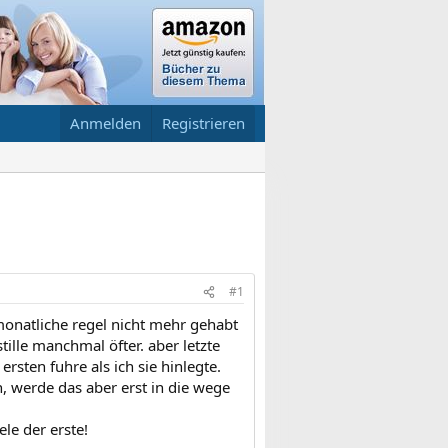
Anmelden
Registrieren
#1
monatliche regel nicht mehr gehabt
ille manchmal öfter. aber letzte
rsten fuhre als ich sie hinlegte.
n, werde das aber erst in die wege
le der erste!