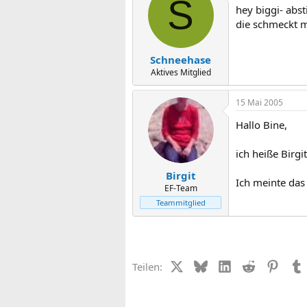
S
hey biggi- abs
die schmeckt mi
Schneehase
Aktives Mitglied
15 Mai 2005
Hallo Bine,
ich heiße Birgi
Birgit
Ich meinte das 
EF-Team
Teammitglied
X (Twitter)
Bluesky
LinkedIn
Reddit
Pinter
Teilen: