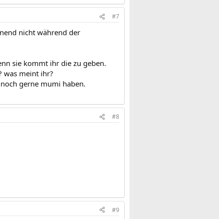
#7
einend nicht während der
wenn sie kommt ihr die zu geben.
? was meint ihr?
e noch gerne mumi haben.
#8
#9