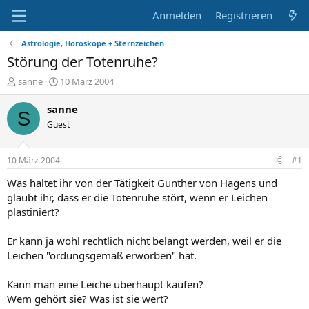
Anmelden
Registrieren
Astrologie, Horoskope + Sternzeichen
Störung der Totenruhe?
E
E
sanne
10 März 2004
r
r
s
s
sanne
S
t
t
Guest
e
e
l
l
l
l
10 März 2004
#1
e
t
r
a
Was haltet ihr von der Tätigkeit Gunther von Hagens und
m
glaubt ihr, dass er die Totenruhe stört, wenn er Leichen
plastiniert?
Er kann ja wohl rechtlich nicht belangt werden, weil er die
Leichen "ordungsgemäß erworben" hat.
Kann man eine Leiche überhaupt kaufen?
Wem gehört sie? Was ist sie wert?